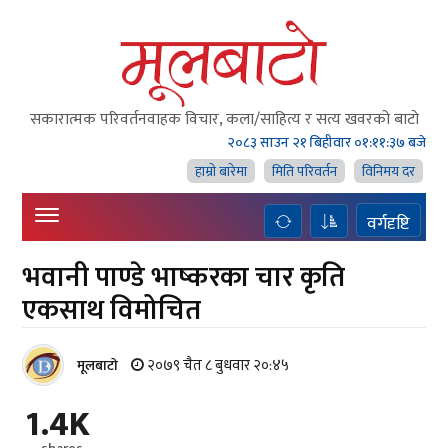
सकारात्मक परिवर्तनवाहक विचार, कला/साहित्य र सत्य खवरको बाटाे
२०८३ साउन २१ बिहीवार
०१:११:३९ बजे
हाम्राे बारेमा
मिति परिवर्तन
विनिमय दर
वर्गदृष्टि
भवानी पाण्डे भाष्करका चार कृति
एकसाथ विमोचित
२०७९ चैत ८ बुधवार २०:४५
मूलबाटाे
1.4K