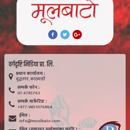
वर्गदृष्टि मिडिया प्रा. लि.
प्रधान कार्यालय :
बुद्धनगर, काठमाडाैं
सम्पर्क फाेन :
01-4785763
सम्पर्क मार्केटिङ :
+977-9851076864
ईमेल :
info@moolbato.com
ईमेल (समाचार सम्प्रेषणका लागि ) :