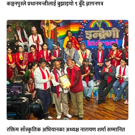
कञ्चनपुरले प्रधानमन्त्रीलाई बुझाइयो ९ बुँदे ज्ञापनपत्र
रक्तिम साँस्कृतिक अभियानका अध्यक्ष नारायण शर्मा सम्मानित