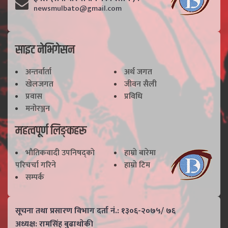
newsmulbato@gmail.com
साइट नेभिगेसन
अन्तर्वार्ता
अर्थ जगत
खेलजगत
जीवन सैली
प्रवास
प्रविधि
मनोरञ्जन
महत्वपूर्ण लिङ्कहरू
भाैतिकवादी उपनिषद्काे
हाम्राे बारेमा
परिचर्चा गरिने
हाम्राे टिम
सम्पर्क
सूचना तथा प्रसारण विभाग दर्ता नं.: १३०६-२०७५/ ७६
अध्यक्ष: रामसिंह बुढाथाेकी