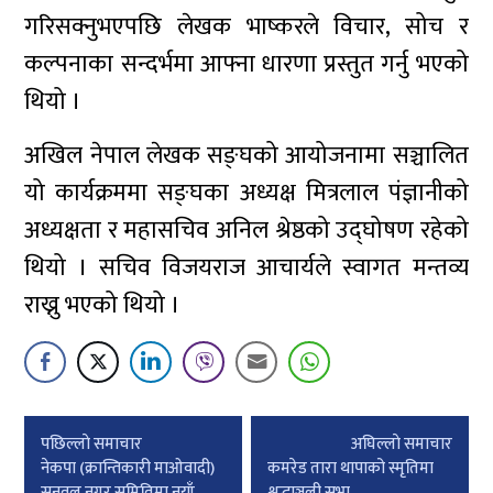
गरिसक्नुभएपछि लेखक भाष्करले विचार, सोच र
कल्पनाका सन्दर्भमा आफ्ना धारणा प्रस्तुत गर्नु भएको
थियो ।
अखिल नेपाल लेखक सङ्घको आयोजनामा सञ्चालित
यो कार्यक्रममा सङ्घका अध्यक्ष मित्रलाल पंज्ञानीको
अध्यक्षता र महासचिव अनिल श्रेष्ठको उद्घोषण रहेको
थियो । सचिव विजयराज आचार्यले स्वागत मन्तव्य
राख्नु भएको थियो ।
Post
पछिल्लाे समाचार
अघिल्लाे समाचार
navigation
नेकपा (क्रान्तिकारी माओवादी)
कमरेड तारा थापाको स्मृतिमा
सुनवल नगर समितिमा नयाँ
श्रद्धाञ्जली सभा