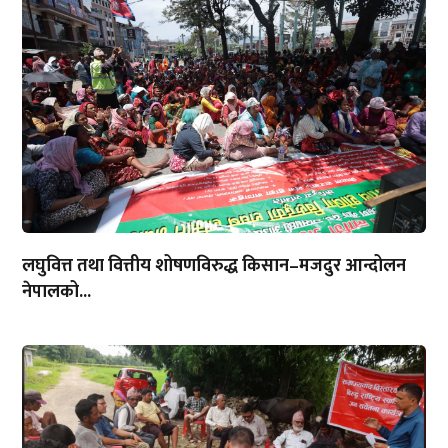
लघुवित्त तथा वित्तीय शोषणविरुद्ध किसान–मजदुर आन्दोलन
नेपालको...