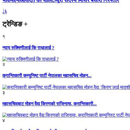
भाकपा(माओवादी) का पोलिटव्यूरो सदस्य मिसिर बेसारा गिरफ्तार
ट्रेन्डिङ
+
१
न्याय रुक्मिणीलाई कि राधालाई ?
२
क्रान्तिकारी कम्युनिष्ट पार्टी नेपालका महासचिव मोहन...
३
महासचिवबाट मोहन वैद्य किरणको राजिनामा, क्रान्तिकारी...
४