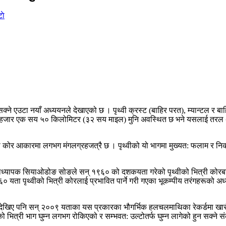
ाे
 सक्ने एउटा नयाँ अध्ययनले देखाएको छ । पृथ्वी क्रस्ट (बाहिर परत), म्यान्टल र ब
ँच हजार एक सय ५० किलोमिटर (३२ सय माइल) मुनि अवस्थित छ भने यसलाई तरल अवस
ोर आकारमा लगभग मंगलग्रहजत्रै छ । पृथ्वीको यो भागमा मुख्यत: फलाम र निकल 
प्राध्यापक सियाओडोङ सोङले सन् १९६० को दशकयता गरेको पृथ्वीको भित्री कोर
६० यता पृथ्वीको भित्री कोरलाई प्रभावित पार्ने गरी गएका भूकम्पीय तरंगहरूको अ
 देखिए पनि सन् २००९ यताका यस प्रकारका भौगर्भिक हलचलमाथिका रेकर्डमा खासै 
ित्री भाग घुम्न लगभग रोकिएको र सम्भवत: उल्टोतर्फ घुम्न लागेको हुन सक्ने सं