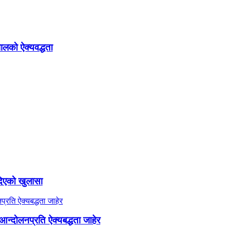
ालको ऐक्यवद्धता
दिएको खुलासा
न्दोलनप्रति ऐक्यबद्धता जाहेर