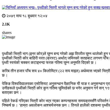
मूलबाट
२०७९ माघ १८ बुधवार १२:०४
2.1K
shares
पृथ्वीको भित्री भाग (इनर कोर)ले घुम्न बन्द गरेको अझ विपरीत घुम्न थालेको हुन
पृथ्वीको भित्री कोर बाहिरी परत (क्रस्ट) अर्थात् जमिनको सतहबाट लगभग पा
पृथ्वी स्वयंको चक्कर कटाइभन्दा फरक गतिमा घुम्न अनुमति दिएको छ ।
करिब तीन हजार पाँच सय ४० किलोमिटर (२२ सय माइल) अर्धव्यास भएको भित्री क
छ ।
पेकिङ विश्वविद्यालयका एसोसियट अनुसन्धान वैज्ञानिक यी याङ र अनुसन्धान 
उनीहरूले पृथ्वीको भित्री कोर कुन गतिमा घुमिरहेको छ भनेर अनुमान गर्न सन् १९
बताएका छन ।
पहिले रेकर्ड गरिएका भित्री कोर भएर गएका कम्पनहरूमा समयक्रमसँगै परिवर्तन
निष्कर्ष छ । ‘हाम्रा अवलोकन आश्चर्यजनक छन । तिनले हालैको दशकमा पृथ्वीको भ