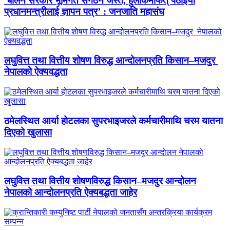
‘बालेन सरकार भूमिगत संगठन जस्तै, हुलाकमार्फत् पठाइयो
प्रधानमन्त्रीलाई ज्ञापन पत्र’ : जनजाति महासंघ
लघुवित्त तथा वित्तीय शोषण विरुद्ध आन्दोलनप्रति किसान–मजदुर
नेपालको ऐक्यवद्धता
ठमेलस्थित आर्या होटलका सुपरभाइजरले कर्मचारीमाथि चरम यातना
दिएको खुलासा
लघुवित्त तथा वित्तीय शोषणविरुद्ध किसान–मजदुर आन्दोलन
नेपालको आन्दोलनप्रति ऐक्यबद्धता जाहेर