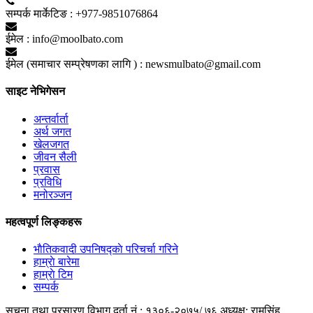
सम्पर्क मार्केटिङ :
+977-9851076864
ईमेल :
info@moolbato.com
ईमेल (समाचार सम्प्रेषणका लागि ) :
newsmulbato@gmail.com
साइट नेभिगेसन
अन्तर्वार्ता
अर्थ जगत
खेलजगत
जीवन सैली
प्रवास
प्रविधि
मनोरञ्जन
महत्वपूर्ण लिङ्कहरू
भाैतिकवादी उपनिषद्काे परिचर्चा गरिने
हाम्राे बारेमा
हाम्राे टिम
सम्पर्क
सूचना तथा प्रसारण विभाग दर्ता नं.: १३०६-२०७५/ ७६
अध्यक्ष: रामसिंह