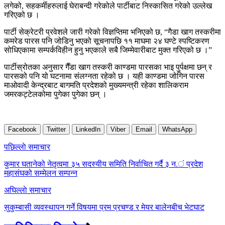
लगेको, सहकर्मीहरुलाई घेराबन्दी गरेकोले पार्टीबाट निस्कासित गरेको उल्लेख
गरिएको छ ।
पार्टी सेक्रेटरी प्रवेशले जारी गरेको विज्ञप्तिमा भनिएको छ, “गैडा खाग तस्करीमा
कमरेड पारस पनि जोडिनु भएको सूचनापछि ११ माघमा २४ घण्टे स्पष्टिकरण
सोधिएकामा सम्पर्कविहीन हुनु भएकाले सबै जिम्मेवारीबाट मुक्त गरिएको छ ।”
पार्टीस्रोतका अनुसार गैँडा खाग तस्करी काण्डमा पारसका भाइ पुर्पक्षमा छन् र
पारसको पनि यो घटनामा संलग्नता रहेको छ । यही काण्डमा जोगिन पारस
माओवादी केन्द्रबाट बागमति प्रदेशको मुख्यमन्त्री रहेका शालिकराम
जमरकट्टेलकोमा पुगेका पुगेका छन् ।
Facebook
Twitter
LinkedIn
Viber
Email
WhatsApp
Post
पछिल्लाे समाचार
navigation
कुमार घतानेको नेतृत्वमा ३५ सदस्यीय समिति निर्वाचित गर्दै ३ न.ं प्रदेश
महासंघको सम्मेलन सम्पन्न
अघिल्लाे समाचार
सुकुम्बासी व्यवस्थापन गर्ने विषयमा प्रम प्रचण्ड र मेयर बालेनबीच भेटघाट