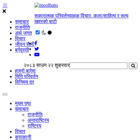
सकारात्मक परिवर्तनवाहक विचार, कला/साहित्य र सत्य
खवरको बाटाे
समाचार
राजनीति
अर्थ जगत
विचार
जीवन सैली
बर्गदृस्ती
२०८३ साउन २२ शुक्रवार
हाम्राे बारेमा
मिति परिवर्तन
विनिमय दर
मुख्य पृष्ठ
समाचार
राजनीति
अन्तराष्ट्रिय
राष्ट्रिय
विचार
कुराकानी