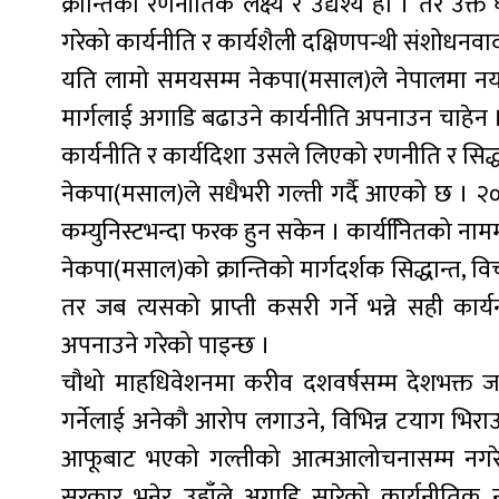
क्रान्तिको रणनीतिक लक्ष्य र उद्येश्य हो । तर उक्त 
गरेको कार्यनीति र कार्यशैली दक्षिणपन्थी संशोधनव
यति लामो समयसम्म नेकपा(मसाल)ले नेपालमा नयाा ज
मार्गलाई अगाडि बढाउने कार्यनीति अपनाउन चाहेन
कार्यनीति र कार्यदिशा उसले लिएको रणनीति र सिद्ध
नेकपा(मसाल)ले सधैभरी गल्ती गर्दै आएको छ । २
कम्युनिस्टभन्दा फरक हुन सकेन । कार्यनिितको नामम
नेकपा(मसाल)को क्रान्तिको मार्गदर्शक सिद्धान्त, वि
तर जब त्यसको प्राप्ती कसरी गर्ने भन्ने सही का
अपनाउने गरेको पाइन्छ ।
चौथो माहधिवेशनमा करीव दशवर्षसम्म देशभक्त जन
गर्नेलाई अनेकौ आरोप लगाउने, विभिन्न टयाग भिराउ
आफूबाट भएको गल्तीको आत्मआलोचनासम्म नगरेको
सरकार भनेर उहाँले अगाडि सारेको कार्यनीतिक नार