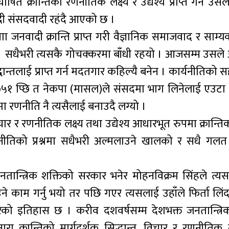
घोषित क्रान्तिको रणनीतिक लक्ष्य र उद्येश्य प्राप्त गर्न उस
ादी संसदवादी रहंदै आएको छ ।
नवादी क्रान्ति प्राप्त गरी वैज्ञानिक समाजवाद र साम्यव
 । सधैभरी त्यसकै गोचक्करमा बाँधी रहयो । आजसम्म उसल
ान्तलाई प्राप्त गर्न मदतगार कहिल्यै बनेन । कार्यनीतिको
०५१ प्छि त नेकपा (मासल)ले संसदमा भाग लिनेलाई एउटा 
ा रणनीति नै त्यसैलाई बनाउदै लग्यो ।
चार र रणनीतिक लक्ष्य तथा उद्येश्य आधारभूत रुपमा क्रान्ति
र्यनीतिको प्रश्नमा सधैभरी अल्मलाउने खालको र सधै गलत 
तान्त्रिक शक्तिको सरकार भनेर मोहनविक्रम सिंहले त्य
ने काम गर्नु भयो तर पछि गएर त्यसलाई उहाँले फिर्ता लि
 इतिहास छ । करीव दशवर्षसम्म देशभक्त जनतान्त्रि
ा क्रान्तिको मार्गदर्शक सिद्धान्त, विचार र रणनीतिक ल