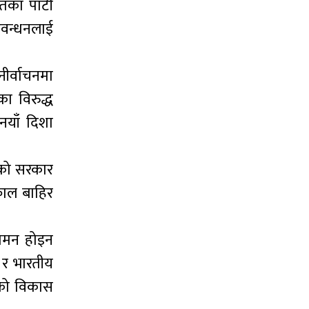
का पार्टी
ठवन्धनलाई
ीर्वाचनमा
ा विरुद्ध
नयाँ दिशा
्वको सरकार
काल बाहिर
रगमन होइन
द र भारतीय
िको विकास