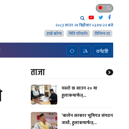
२०८३ साउन २१ बिहीवार
०३:१४:२३ बजे
हाम्राे बारेमा
मिति परिवर्तन
विनिमय दर
H
वर्गदृष्टि
ताजा
ी
यस्तो छ साउन २० मा
हुलाकमार्फत्...
‘बालेन सरकार भूमिगत संगठन
जस्तै, हुलाकमार्फत्...