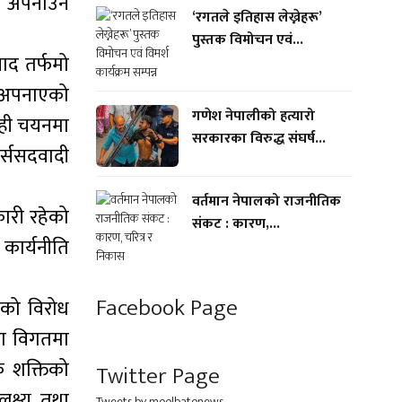
ले अपनाउने
‘रगतले इतिहास लेख्नेहरू’
पुस्तक विमोचन एवं...
ाद तर्फमो
े अपनाएको
गणेश नेपालीको हत्यारो
 सही चयनमा
सरकारका विरुद्ध संघर्ष...
र्ससदवादी
वर्तमान नेपालको राजनीतिक
कारी रहेको
संकट : कारण,...
कार्यनीति
Facebook Page
सको विरोध
ंदा विगतमा
क शक्तिको
Twitter Page
क्ष्य तथा
Tweets by moolbatonews