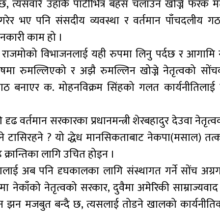
्यसवारे उहाँकै पार्टीभित्र बहस चलाउन खोज्ने फरक मत
 गरेर भए पनि संसदीय व्यवस्था र वर्तमान पाँचदलीय ग
मनकारी काम हो ।
) र राजमोको विभाजनलाई यही रुपमा लिनु पर्दछ र आगामि न
ा रुमल्लिएको र अझै रुमल्लिन खोज्ने नेतृत्वको सोंचक
 एकगठ बनाएर क. मोहनविक्रम सिंहको गलत कार्यनीतिलाई 
 दृढ वर्तमान सरकारका प्रधानमन्त्री शेरबहादुर देउवा नेतृत
 टासिरहने ? यो द्धेध मानसिकताबाट नेकपा(मसाल) तत्
 क्रान्तिका लागि उचित होइन ।
ालाई अब पनि दृघकालका लागि संस्थागत गर्ने सोंच अग्
ा नेकाँको नेतृत्वको सरकार, दुवैमा अमेरिकी साम्राज्यवा
झन झन मजबुत बन्दै छ, त्यसलाई तोडने खालको कार्यनीत