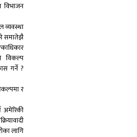
मा विभाजन
ल व्यवस्था
रो समातेझै
 एकाधिकार
ो विकल्प
ास गर्ने ?
िकल्पमा र
े अमेरिकी
क्रियावादी
ारीका लागि