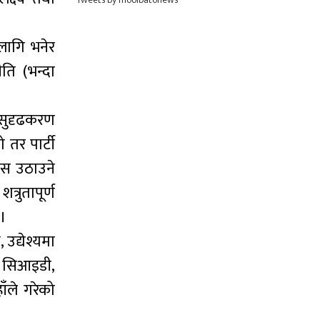
लागि भनेर
ति (भन्दा
 सुदृढकरण
 तर पार्टी
बहस उठाउने
्रुतापूर्ण
 ।
उद्येश्यमा
ाई सिआइडी,
ँले गरेको