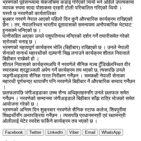
भ्रमणको पूर्वसन्ध्यामा चेकजाँचमा कडाइ गरिएको थियो भने अहिले उपत्यकामा
व्यापक रुपमा सादा पोशाकमा प्रहरी टोली परिचालित गरिएको थियो ।
यस्तो छ नरवणेको कार्यतालिका
बुधबार नरवणे नेपाल आएको पहिलो दिन कुनै औपचारिक कार्यक्रम राखिएको
छैन । तर, नेपालस्थित भारतीय दूतावासको समन्वयमा अनौपचारिक भेटघाट
हुनसक्ने भनिएको छ ।
पत्नीसहित आएका उनले पशुपतिनाथ मन्दिरको दर्शन गर्ने तयारीसमेत गरेको
स्रोतको भनाइ छ ।
भ्रमणको महत्वपूर्ण कार्यक्रम भोलि (बिहीबार) राखिएको छ । उनले नेपाली
सेनाको मानार्थ महारथीको दज्र्यानी चिह्न लगाउने कार्यक्रम शीतल निवासले
बिहीबार राखेको हो ।
शीतल निवासको कार्यक्रमअघि नै नरवणेले सैनिक मञ्च टुँडिखेलस्थित वीर
स्मारकमा श्रद्धाञ्जली अर्पण गर्ने कार्यक्रम तय भएको छ, त्यसपछि उनले
जङ्गीअड्डामा सैनिक गारत निरीक्षण गर्नेछन । समकक्षी नेपाली सेनाका
महारथी पूर्णचन्द्र थापासँग पनि नरवणेले बिहीबार नै औपचारिक सम्वाद गर्नेछन
।
छलफलपछि जंगीअड्डाका उच्च सैन्य अधिकृतहरुसँग उनले छलफल समेत
गर्नेछन । नरवणेको सम्मानमा जंगीअड्डाले बिहीबार साँझ रात्रि भोजको समेत
आयोजना गरेको छ ।
भ्रमणको अन्तिम दिन शुक्रबार नरवणेले सैनिक स्टाफ कलेज, शिवपुरीमा
शिक्षार्र्थीसँग अन्तरक्रिया गर्नेछन । त्यसपछि प्रधानमन्त्री एवं रक्षामन्त्री
ओलीलाई भेटेर स्वदेश फर्किने कार्यक्रम तय भएको छ ।
Facebook
Twitter
LinkedIn
Viber
Email
WhatsApp