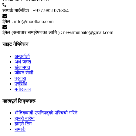
सम्पर्क मार्केटिङ :
+977-9851076864
ईमेल :
info@moolbato.com
ईमेल (समाचार सम्प्रेषणका लागि ) :
newsmulbato@gmail.com
साइट नेभिगेसन
अन्तर्वार्ता
अर्थ जगत
खेलजगत
जीवन सैली
प्रवास
प्रविधि
मनोरञ्जन
महत्वपूर्ण लिङ्कहरू
भाैतिकवादी उपनिषद्काे परिचर्चा गरिने
हाम्राे बारेमा
हाम्राे टिम
सम्पर्क