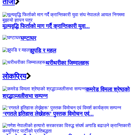
ताजा
मूल्यवृद्धि फिर्ताको माग गर्दै क्रान्तिकारी युवा...
घण्टाघर
झुपडि र महल
थरीथरीका जिम्मालहरू
लाेकप्रिय
कमरेड विमला श्रेष्ठको
श्रद्धाञ्जलीसभा सम्पन्न
‘रगतले इतिहास लेख्नेहरू’ पुस्तक विमोचन एवं...