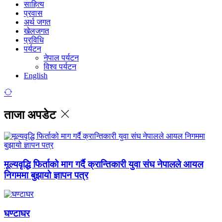
साहित्य
प्रवास
अर्थ जगत
खेलजगत
प्रविधि
पर्यटन
नेपाल पर्यटन
विश्व पर्यटन
English
ताजा अपडेट
मूल्यवृद्धि फिर्ताको माग गर्दै क्रान्तिकारी युवा संघ नेपालले आयल
निगममा बुझायो ज्ञापन पत्र
घण्टाघर