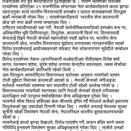
रिङरोडको रुट हुँदै सोल्टीहोटल पु¥याइएको छ । नरवणे भ्रमणको विरोधमा
प्रदर्शनमा उत्रिएका २१ राजनीतिक संगठनका नेता कार्यकर्ताहरुले काला झण्डा
पहराउनुका साथै भारतीय विस्तारवादी हस्तक्षेप र दलाल शासकहरुको विरुद्धमा
चर्र्काे नाराबाजी गरेका थिए । प्रदर्शनकारीहरुले ‘भारतीय सेना कालापानी
छोड’को नारा चर्र्को रुपमा घन्काएका थिए ।
राष्ट्रिय स्वाधीनताको रक्षा गरौं, नेपाली सार्वभौमिकतामाथिको हस्तक्षेप बन्द गर,
अतिक्रमित भूमि लिम्पियाधुरा, लिपुलेक, कालापानी फिर्ता गर, विस्तारवादी
सेनालाई दिइने नेपाली सेनाको महारथीको पदवी खारेज गर, भारतीय सेना
कालापानी छोड, भारतीय विस्तारवाद मूर्दावाद लगायतका नाराहरुसहित भएको
विरोध प्रदर्शनलाई आयोजकहरुको तर्फबाट नेता लोकनारायण सुवेदीले सम्बोधन
गरेका थिए ।
विरोध प्रदर्शनमा नेकपा (क्रान्तिकारी माओवादी)का पीवीएमहरु दिनेश शर्मा
सागर, पवनमान श्रेष्ठ, सुरेश श्रेष्ठ लगायत केन्द्रीय सदस्यहरु, जबस मोर्चाका
नेता कार्यकर्ताहरुको उपस्थिति रहेको थियो ।
उता त्रिभुवन अन्तर्राष्ट्रिय विमानस्थल स्रोतका अनुसार नरवणेको भ्रमण
टोली दुईवटा विमानमा काठमाडौं आएको छ । नेपाली सेनाको जंगीअड्डा
स्रोतले नरवणेको भ्रमणमा चार सदस्यीय टोली रहेको उल्लेख गरेको छ ।
विमानस्थलमा नरवणेको स्वागतका लागि नेपाली सेनाको दोस्रो वरीयताका
बलाधिकृत रथी प्रभुराम शर्मासहितका सैन्य अधिकृतहरु पुगेका थिए ।
नरवणेले सीमा विवाद चर्किएका बेला चीनतर्फ इंगित गर्दै नेपालले कसैको इसारामा
लिपुलेकको मुद्दा उचालेको टिप्पणी गरेका थिए । त्यसैले उनलाई नेपालमा सुरक्षा
चुनौती रहेको विश्लेषण नेपाली सेना, नेपालस्थित भारतीय दूतावासलगायतको
रहेको छ ।
नरवणेलाई कालो झण्डा देखाउने, विरोध प्रदर्शन गर्ने, कफन बाँधेर बस्ने जस्ता
गतिविधि हुनसक्ने विश्लेषण सुरक्षा अधिकृतहरुले गरेका थिए । त्यसैले उनको