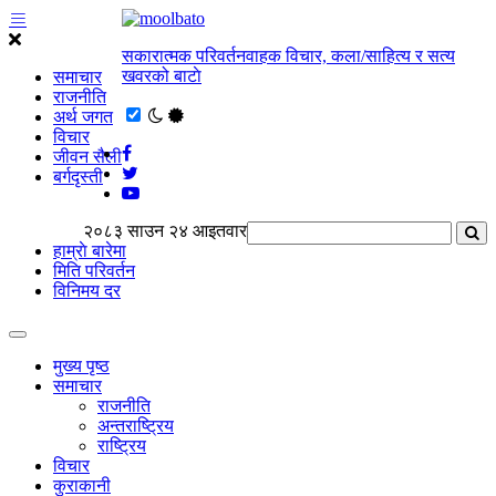
सकारात्मक परिवर्तनवाहक विचार, कला/साहित्य र सत्य
खवरको बाटाे
समाचार
राजनीति
अर्थ जगत
विचार
जीवन सैली
बर्गदृस्ती
२०८३ साउन २४ आइतवार
हाम्राे बारेमा
मिति परिवर्तन
विनिमय दर
मुख्य पृष्ठ
समाचार
राजनीति
अन्तराष्ट्रिय
राष्ट्रिय
विचार
कुराकानी