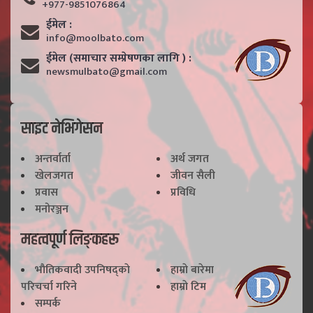
+977-9851076864
ईमेल :
info@moolbato.com
ईमेल (समाचार सम्प्रेषणका लागि ) :
newsmulbato@gmail.com
साइट नेभिगेसन
अन्तर्वार्ता
अर्थ जगत
खेलजगत
जीवन सैली
प्रवास
प्रविधि
मनोरञ्जन
महत्वपूर्ण लिङ्कहरू
भाैतिकवादी उपनिषद्काे
हाम्राे बारेमा
परिचर्चा गरिने
हाम्राे टिम
सम्पर्क