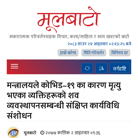
सकारात्मक परिवर्तनवाहक विचार, कला/साहित्य र सत्य खवरको बाटाे
२०८३ साउन २४ आइतवार
०२:१३:२६ बजे
हाम्राे बारेमा
मिति परिवर्तन
विनिमय दर
वर्गदृष्टि
मन्त्रालयले कोभिड–१९ का कारण मृत्यु
भएका व्यक्तिहरूको शव
व्यवस्थापनसम्बन्धी संक्षिप्त कार्यविधि
संशोधन
२०७७ कात्तिक २ आइतवार ०९:३६
मूलबाटाे