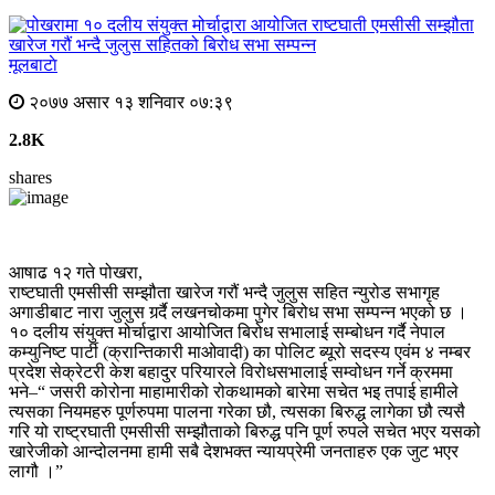
मूलबाटाे
२०७७ असार १३ शनिवार ०७:३९
2.8K
shares
आषाढ १२ गते पोखरा,
राष्टघाती एमसीसी सम्झौता खारेज गरौं भन्दै जुलुस सहित न्युरोड सभागृह
अगाडीबाट नारा जुलुस गर्र्दै लखनचोकमा पुगेर बिरोध सभा सम्पन्न भएको छ ।
१० दलीय संयुक्त मोर्चाद्वारा आयोजित बिरोध सभालाई सम्बोधन गर्दै नेपाल
कम्युनिष्ट पार्टी (क्रान्तिकारी माओवादी) का पोलिट ब्यूरो सदस्य एवंम ४ नम्बर
प्रदेश सेक्रेटरी केश बहादुर परियारले विरोधसभालाई सम्वोधन गर्ने क्रममा
भने–“ जसरी कोरोना माहामारीको रोकथामको बारेमा सचेत भइ तपाई हामीले
त्यसका नियमहरु पूर्णरुपमा पालना गरेका छौ, त्यसका बिरुद्ध लागेका छौ त्यसै
गरि यो राष्ट्रघाती एमसीसी सम्झौताको बिरुद्ध पनि पूर्ण रुपले सचेत भएर यसको
खारेजीको आन्दोलनमा हामी सबै देशभक्त न्यायप्रेमी जनताहरु एक जुट भएर
लागौ ।”