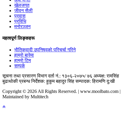
खेलजगत
जीवन सैली
प्रवास
प्रविधि
मनोरञ्जन
महत्वपूर्ण लिङ्कहरू
भाैतिकवादी उपनिषद्काे परिचर्चा गरिने
हाम्राे बारेमा
हाम्राे टिम
सम्पर्क
सूचना तथा प्रसारण विभाग दर्ता नं.: १३०६-२०७५/ ७६
अध्यक्ष: रामसिंह
बुढाथाेकी
प्रबन्ध निर्देशक: हुकुम बहादुर सिंह
सम्पादक: हिरामणि दु:खी
Copyright © 2026 All Rights Reserved. | www.moolbato.com |
Maintained by Multitech