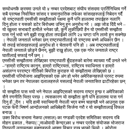
सम्वोधनकै क्रममा उनले यो ४ नम्बर प्रदेशबाट संघीय संसदमा प्रर्तिनिधित्व गर्ने
सबै प्रत्यक्ष निर्वाचित सांसद र समानुपातिक तर्फका सांसदहरुलाई निबेदन गर्दै
यो राष्ट्रघाती एमसीसी सम्झौताको पक्षमा कुनै पनि हालतमा तपाईहरु नलागि
दिनु होला र यसको डटेर बिरोधमा उभिनु हुन अनुरोध गरे । अझ जोड दिंदै भने –
यो खुल्ला सभाबाटै हामीले भनेका छौ, कुनै लुकीछिपी हैन यो एमसीसी सम्झौता
पास गर्नु भयो भने बुझी राख्नु होला तपाईको लागि २४ घण्टा पनि लामो हुन सक्नेछ
। नेपाली जनताले भनेका छन् राष्ट्रघातीलाई यो राष्ट्रमा बच्ने अधिकार छैन ।
यो तपाई सांसदहरुलाई अनुरोध हो र चेतावनी पनि हो । अब राष्ट्रघातीलाई
नेपाली जनताले छोड्ने छैनन्, बुझी राख्नु होला, एक एक गरेर जनताले राष्ट्र
घातीलाई सफाई गर्ने छन् ।
एमसीसी सम्झौतामा लेखिएका राष्ट्रघाती बुँदाहरुको बारेमा ब्याख्या गर्दै उनले भने
–“हाम्रो राष्ट्रिय कानुन, हाम्रो राष्ट्रियता, राष्ट्रिय स्वाधिनता र हाम्रो
असंलग्न परराष्ट्र नीतिको बिपरित कुराहरु यो सम्झौतामा लेखिएको छ ।
एमसीसी परियोजना आइपिएसको एक अंग हो भनेर अमेरिकनहरुले प्रस्ट रुपमा
भनेका छन तर नेपालका दलालहरुले यसलाई नेपाली जनतासित ढाटीरहेका छन्
।
यो सम्झौता पास भयो भने नेपाल आइपिएसको सदस्य राष्ट्र हुन्छ र अमेरिकाको
सैने रणनीति भित्र पस्छ । त्यसकारण यो सम्झौता कुनै पनि हालतमा पास गर्न
दिनु हँुदैन । यदि हामी स्वाभिमानी नेपाली भएर बच्न चाहन्छौ भने आउनुस एक
पटक फेरी भिषर्ण आन्दोलनको आधिबेहरी सिर्जना गरौ र यो सम्झौतालाई विफल
बनाऊ ।
उक्त बिरोध सभामा नेकपा (मसाल) का गण्डकी प्रदेश समितिका सदस्य रबि
मोहन ढकाल , नेकपा(ृमाओवादी केन्द्र)का ४ नम्बर प्रदेश संयोजक भोजराज
त्रिपाठी लगायतका वक्ताहरुले आफ्ना विचार राख्नु भएको थियो । कोरोना