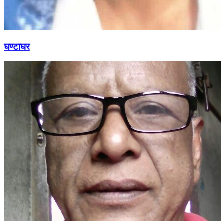
घण्टाघर