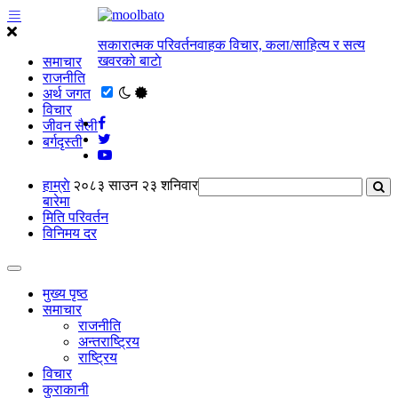
सकारात्मक परिवर्तनवाहक विचार, कला/साहित्य र सत्य
खवरको बाटाे
समाचार
राजनीति
अर्थ जगत
विचार
जीवन सैली
बर्गदृस्ती
हाम्राे
२०८३ साउन २३ शनिवार
बारेमा
मिति परिवर्तन
विनिमय दर
मुख्य पृष्ठ
समाचार
राजनीति
अन्तराष्ट्रिय
राष्ट्रिय
विचार
कुराकानी