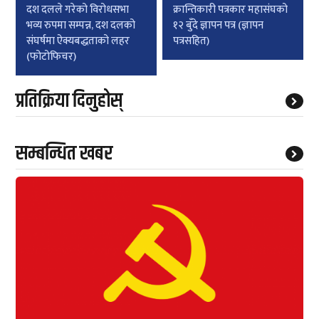
दश दलले गरेको विरोधसभा
क्रान्तिकारी पत्रकार महासंघको
भव्य रुपमा सम्पन्न, दश दलको
१२ बुँदे ज्ञापन पत्र (ज्ञापन
संघर्षमा ऐक्यबद्धताको लहर
पत्रसहित)
(फोटोफिचर)
प्रतिक्रिया दिनुहोस्
सम्बन्धित खबर