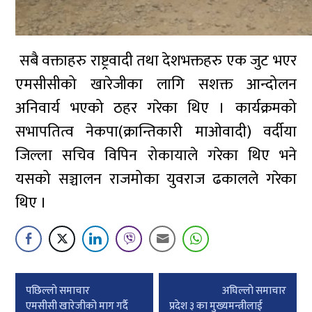
सबै वक्ताहरु राष्ट्रवादी तथा देशभक्तहरु एक जुट भएर
एमसीसीको खारेजीका लागि सशक्त आन्दोलन
अनिवार्य भएको ठहर गरेका थिए । कार्यक्रमको
सभापतित्व नेकपा(क्रान्तिकारी माओवादी) वर्दीया
जिल्ला सचिव विपिन रोकायाले गरेका थिए भने
यसको सञ्चालन राजमोका युवराज ढकालले गरेका
थिए ।
Post
पछिल्लाे समाचार
अघिल्लाे समाचार
navigation
एमसीसी खारेजीको माग गर्दै
प्रदेश ३ का मुख्यमन्त्रीलाई