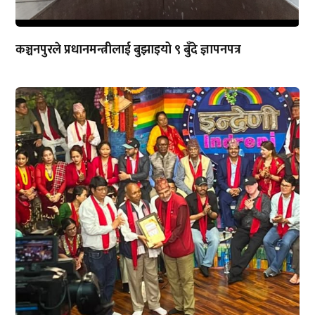
कञ्चनपुरले प्रधानमन्त्रीलाई बुझाइयो ९ बुँदे ज्ञापनपत्र