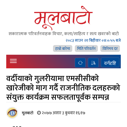
सकारात्मक परिवर्तनवाहक विचार, कला/साहित्य र सत्य खवरको बाटाे
२०८३ साउन २१ बिहीवार
०४:०:५७ बजे
हाम्राे बारेमा
मिति परिवर्तन
विनिमय दर
वर्गदृष्टि
वर्दीयाको गुलरीयामा एमसीसीको
खारेजीको माग गर्दै राजनीतिक दलहरुको
संयुक्त कार्यक्रम सफलतापूर्वक सम्पन्न
२०७७ असार ३ बुधवार १६:१७
मूलबाटाे