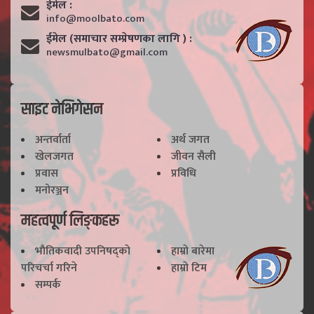
ईमेल :
info@moolbato.com
ईमेल (समाचार सम्प्रेषणका लागि ) :
newsmulbato@gmail.com
साइट नेभिगेसन
अन्तर्वार्ता
अर्थ जगत
खेलजगत
जीवन सैली
प्रवास
प्रविधि
मनोरञ्जन
महत्वपूर्ण लिङ्कहरू
भाैतिकवादी उपनिषद्काे
हाम्राे बारेमा
परिचर्चा गरिने
हाम्राे टिम
सम्पर्क