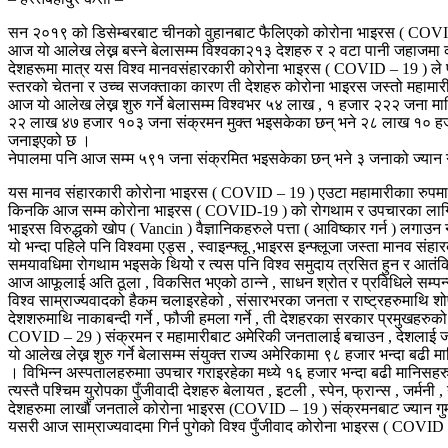
सन २०१९ को डिसेम्बरबाट चीनको वुहानबाट फैलिएको कोरोना भाइरस ( COVI
आज यो आलेख लेख्न बस्ने बेलासम्म विश्वका२१३ देशहरु र २ वटा पानी जहाजमा
देशहरूमा मात्र यस विश्व मानवसंहारकारी कोरोना भाइरस ( COVID – 19 ) ले प्
स्तरको चेतना र उच्च सजक्ताका कारण ती देशहरु कोरोना भाइरस जस्तो महामार
आज यो आलेख लेख्न शुरु गर्ने बेलासम्म विश्वभर ५४ लाख , १ हजार २२२ जन
२२ लाख ४७ हजार १०३ जना संक्रमन मुक्त भइसकेका छन् भने २८ लाख १० हजा
जनाइएको छ ।
नेपालमा पनि आज सम्म ५९१ जना संक्रमित भइसकेका छन् भने ३ जनाको ज्यान
यस मानव संहारकारी कोरोना भाइरस ( COVID – 19 ) एउटा महामारीकाा रुपमा म
किनकि आज सम्म कोरोना भाइरस ( COVID-19 ) को रोगथाम र उपचारका लागि आौ
भाइरस विरुद्धको खोप ( Vancin ) वैज्ञानिकहरुले पत्ता ( आविष्कार गर्न ) लगा
यो भन्दा पहिले पनि विश्वमा एड्स , स्वाइन्फ्लू ,भाइरस इन्फ्लूजा जस्ता मानव 
समयावधिमा रोगथाम भइसके थियोे र त्यस पनि विश्व समुदाय त्रसित हुन र आतंकि
आज आफूलाई अति ठूला , विकसित भएको ठान्ने , साधन श्रोत र प्रविधिले सम्प
विश्व साम्राज्यवादको हैकम चलाइरहेको , संसारभरका जनता र राष्ट्रहरुमाथि शो
देशशरुमाथि नाकाबन्दी गर्ने , फौजी हमला गर्ने , ती देशहरका सरकार प्रमुखहरुको
COVID – 29 ) संक्रमन र महामारीबाट अमेरिकी जनतालाई बचाउन , देशलाई ज
यो आलेख लेख्न शुरु गर्ने बेलासम्म संयुक्त राज्य अमेरिकामा ९८ हजार भन्द
। विभिन्न अस्पतालहरुमाा उपचार गराइरहेका मध्ये १६ हजार भन्दा बढी मानिसह
त्यस्तै पश्चिम युरोपका पुँजीवादी देशहरु बेलायत , इटली , स्पेन, फ्रान्स , 
देशहरुमा लाखौं जनताले कोरोना भाइरस (COVID – 19 ) संक्रमनबाट ज्यान गु
यसरी आज साम्राज्यवादमा गिर्न पुगेको विश्व पुँजीवाद कोरोना भाइरस ( COVID