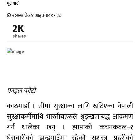
मूलबाटाे
२०७७ जेठ ४ आइतवार ०९:३८
2K
shares
फाइल फोटो
काठमाडौं । सीमा सुरक्षाका लागि खटिएका नेपाली
सुरक्षाकर्मीमाथि भारतीयहरुले श्रृङ्खलाबद्ध आक्रमण
गर्न थालेका छन् । झापाको कचनकवल–१
घेराबारीको झन्डुगाउँमा रहेको सशस्त्र प्रहरीको