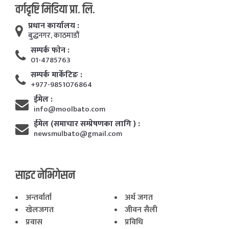
वर्गदृष्टि मिडिया प्रा. लि.
प्रधान कार्यालय :
बुद्धनगर, काठमाडाैं
सम्पर्क फाेन :
01-4785763
सम्पर्क मार्केटिङ :
+977-9851076864
ईमेल :
info@moolbato.com
ईमेल (समाचार सम्प्रेषणका लागि ) :
newsmulbato@gmail.com
साइट नेभिगेसन
अन्तर्वार्ता
अर्थ जगत
खेलजगत
जीवन सैली
प्रवास
प्रविधि