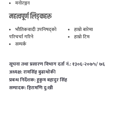
मनोरञ्जन
महत्वपूर्ण लिङ्कहरू
भाैतिकवादी उपनिषद्काे
हाम्राे बारेमा
परिचर्चा गरिने
हाम्राे टिम
सम्पर्क
सूचना तथा प्रसारण विभाग दर्ता नं.: १३०६-२०७५/ ७६
अध्यक्ष: रामसिंह बुढाथाेकी
प्रबन्ध निर्देशक: हुकुम बहादुर सिंह
सम्पादक: हिरामणि दु:खी