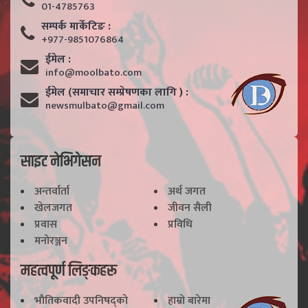
01-4785763
सम्पर्क मार्केटिङ :
+977-9851076864
ईमेल :
info@moolbato.com
ईमेल (समाचार सम्प्रेषणका लागि ) :
newsmulbato@gmail.com
साइट नेभिगेसन
अन्तर्वार्ता
अर्थ जगत
खेलजगत
जीवन सैली
प्रवास
प्रविधि
मनोरञ्जन
महत्वपूर्ण लिङ्कहरू
भाैतिकवादी उपनिषद्काे
हाम्राे बारेमा