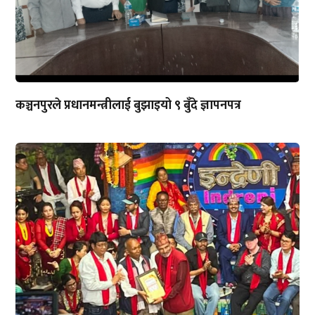
कञ्चनपुरले प्रधानमन्त्रीलाई बुझाइयो ९ बुँदे ज्ञापनपत्र