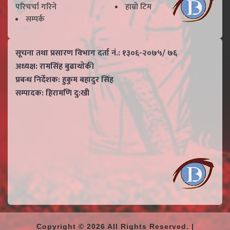
परिचर्चा गरिने
हाम्राे टिम
सम्पर्क
सूचना तथा प्रसारण विभाग दर्ता नं.: १३०६-२०७५/ ७६
अध्यक्ष: रामसिंह बुढाथाेकी
प्रबन्ध निर्देशक: हुकुम बहादुर सिंह
सम्पादक: हिरामणि दु:खी
Copyright © 2026 All Rights Reserved. |