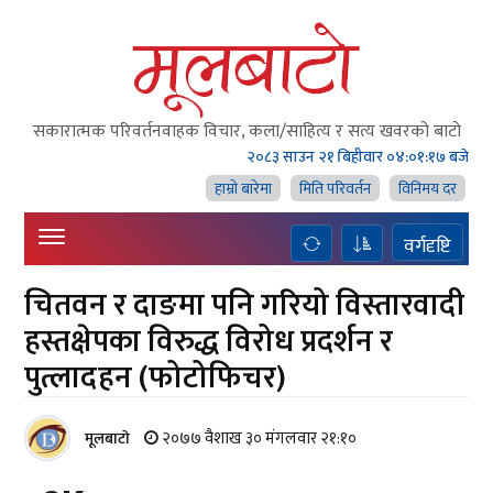
सकारात्मक परिवर्तनवाहक विचार, कला/साहित्य र सत्य खवरको बाटाे
२०८३ साउन २१ बिहीवार
०४:०१:१९ बजे
हाम्राे बारेमा
मिति परिवर्तन
विनिमय दर
वर्गदृष्टि
चितवन र दाङमा पनि गरियो विस्तारवादी
हस्तक्षेपका विरुद्ध विरोध प्रदर्शन र
पुत्लादहन (फोटोफिचर)
२०७७ वैशाख ३० मंगलवार २१:१०
मूलबाटाे