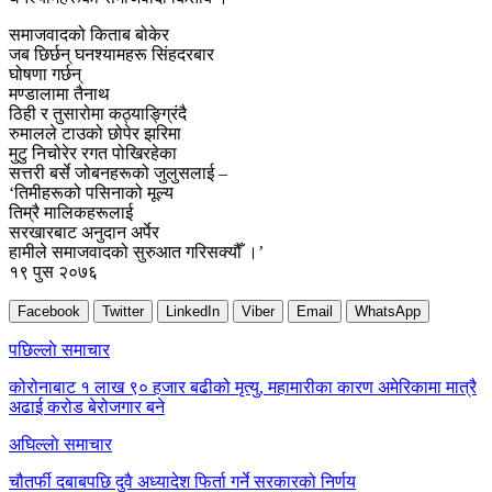
समाजवादको किताब बोकेर
जब छिर्छन् घनश्यामहरू सिंहदरबार
घोषणा गर्छन्
मण्डालामा तैनाथ
ठिही र तुसारोमा कठ्याङ्ग्रिंदै
रुमालले टाउको छोपेर झरिमा
मुटु निचोरेर रगत पोखिरहेका
सत्तरी बर्से जोबनहरूको जुलुसलाई –
‘तिमीहरूको पसिनाको मूल्य
तिम्रै मालिकहरूलाई
सरखारबाट अनुदान अर्पेर
हामीले समाजवादको सुरुआत गरिसक्यौँ ।’
१९ पुस २०७६
Facebook
Twitter
LinkedIn
Viber
Email
WhatsApp
Post
पछिल्लाे समाचार
navigation
कोरोनाबाट १ लाख ९० हजार बढीको मृत्यु, महामारीका कारण अमेरिकामा मात्रै
अढाई करोड बेरोजगार बने
अघिल्लाे समाचार
चौतर्फी दबाबपछि दुवै अध्यादेश फिर्ता गर्ने सरकारको निर्णय