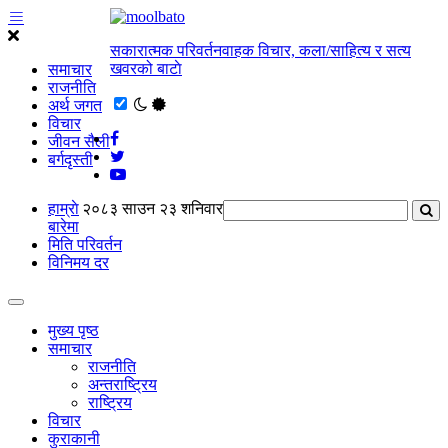
सकारात्मक परिवर्तनवाहक विचार, कला/साहित्य र सत्य
खवरको बाटाे
समाचार
राजनीति
अर्थ जगत
विचार
जीवन सैली
बर्गदृस्ती
हाम्राे
२०८३ साउन २३ शनिवार
बारेमा
मिति परिवर्तन
विनिमय दर
मुख्य पृष्ठ
समाचार
राजनीति
अन्तराष्ट्रिय
राष्ट्रिय
विचार
कुराकानी