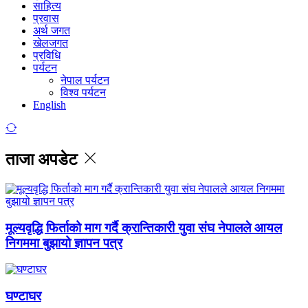
साहित्य
प्रवास
अर्थ जगत
खेलजगत
प्रविधि
पर्यटन
नेपाल पर्यटन
विश्व पर्यटन
English
ताजा अपडेट
मूल्यवृद्धि फिर्ताको माग गर्दै क्रान्तिकारी युवा संघ नेपालले आयल
निगममा बुझायो ज्ञापन पत्र
घण्टाघर