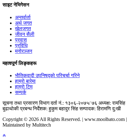
साइट नेभिगेसन
अन्तर्वार्ता
अर्थ जगत
खेलजगत
जीवन सैली
प्रवास
प्रविधि
मनोरञ्जन
महत्वपूर्ण लिङ्कहरू
भाैतिकवादी उपनिषद्काे परिचर्चा गरिने
हाम्राे बारेमा
हाम्राे टिम
सम्पर्क
सूचना तथा प्रसारण विभाग दर्ता नं.: १३०६-२०७५/ ७६
अध्यक्ष: रामसिंह
बुढाथाेकी
प्रबन्ध निर्देशक: हुकुम बहादुर सिंह
सम्पादक: हिरामणि दु:खी
Copyright © 2026 All Rights Reserved. | www.moolbato.com |
Maintained by Multitech