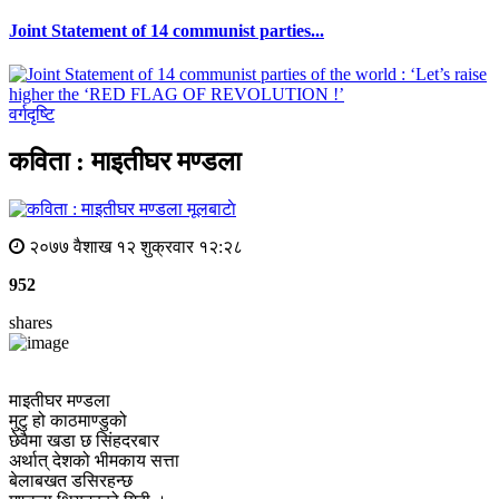
Joint Statement of 14 communist parties...
वर्गदृष्टि
कविता : माइतीघर मण्डला
मूलबाटाे
२०७७ वैशाख १२ शुक्रवार १२:२८
952
shares
माइतीघर मण्डला
मुटु हो काठमाण्डुको
छेवैमा खडा छ सिंहदरबार
अर्थात् देशको भीमकाय सत्ता
बेलाबखत डसिरहन्छ