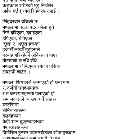
कङ्काल शरीरको मुटु निचोरेर
अर्पण गर्छन् रगत सिंहदरबारलाई ।
सिंहदरबार बाँचेको छ
मण्डलामा पटक पटक भेला हुने
तिनै दविएका, दवाइएका
हेपिएका, चेपिएका
‘छुत’ र ‘अछुत’हरूका
हजारौँ लाखौँ मुटुहरूले
प्रबाह गरिरहेको अक्सिजन पाएर,
मोटाएको छ सँधै सँधै
मण्डलामा घोप्टिएका रगत र पसिना
लपलपी चाटेर ।
मण्डला थियटरले जन्माएको हो घनश्याम
र, दर्जनौँ घनश्यामहरू
र त घनश्यामहरूमा पलाएको हो
समाजवादको व्याख्या गर्ने साहस
घण्टौँसम्म
सेमिनारहरूमा
क्लवहरूमा
केही थान बुज्रुकहरूका
गफाखडाहरूमा
विमोचित हुन्छन् पर्यटनबोर्डका शोफाहरूबाट
घनश्यामहरूका समाजवादी किताब ।