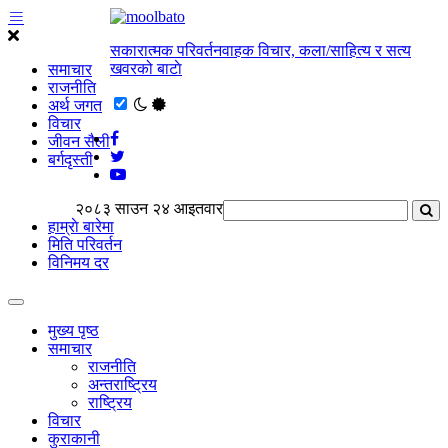
सकारात्मक परिवर्तनवाहक विचार, कला/साहित्य र सत्य
खवरको बाटाे
समाचार
राजनीति
अर्थ जगत
विचार
जीवन सैली
बर्गदृस्ती
२०८३ साउन २४ आइतवार
हाम्राे बारेमा
मिति परिवर्तन
विनिमय दर
मुख्य पृष्ठ
समाचार
राजनीति
अन्तराष्ट्रिय
राष्ट्रिय
विचार
कुराकानी