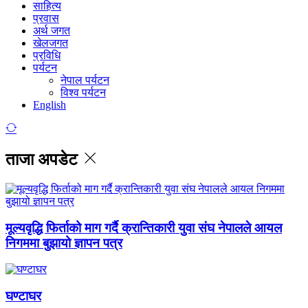
साहित्य
प्रवास
अर्थ जगत
खेलजगत
प्रविधि
पर्यटन
नेपाल पर्यटन
विश्व पर्यटन
English
ताजा अपडेट
मूल्यवृद्धि फिर्ताको माग गर्दै क्रान्तिकारी युवा संघ नेपालले आयल
निगममा बुझायो ज्ञापन पत्र
घण्टाघर