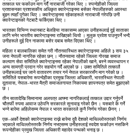
तत्काल घर फर्काउन माग गर्दै नाराबाजी गरेका थिए । रुपन्देहीको जिल्ला
प्रशासनका प्रशासकीय अधिकृत क्वारेन्टाइनमा बसेका नेपालीहरुको अवस्था
बुझ्न त्यहाँ पुगेका थिए । क्वारेन्टाइनमा रहेकाहरूले नाराबाजी गरेपछि उनी
क्वारेन्टाइनको गेटबाटै फर्किएका थिए ।
भारतका विभिन्न स्थानबाट बेलहिया नाकासम्म आएका उनीहरूलाई दुई साताका
लागि भनेर भारतीय क्वारेन्टाइनमा राखिएको थियो । मुलुक प्रवेश पाउनुपर्ने भन्दै
उनीहरूले दुई दिन नाकामा बसेर दबाब समेत दिएका थिए ।
महिला र बालबालिका समेत गरी नौतनवास्थित क्वारेन्टाइनमा अहिले ३ सय ३५
जना नेपाली नागरिक रहेका छन् । नौतनवामा रहेको जिल्ला गोरखा समाज
कल्याण सेवा समितिले क्वारेन्टाइनमा रहेका नेपालीको खाने, बस्ने व्यवस्थापन र
अन्य सामग्री प्रदान गरेर सहयोग गर्दै आएको छ । उक्त समितिले तत्कालै
उनीहरूलाई घर जाने वातावरण तयार गर्न नेपाल सरकारसँग माग गरेको छ ।
समितिले यसबारेमा रूपन्देहीका प्रमुख जिल्ला अधिकारी, भारतस्थित नेपाली
दूतावास, नेपाल–भारत मैत्री समाजलगायत निकायमा ज्ञापनपत्र समेत बुझाएको
छ ।
तीन सातादेखि सिमानामा अलपत्र आफ्ना नागरिकलाई तत्काल उद्दार गर्नुपर्ने
चौतर्फी रुपमा आवाज उठेपनि सरकारले सुनावाइ गरेको छैन । यसबारे के गर्ने
भन्ने बारेमा अहिलेसम्म नेपाल र भारत सरकारले कुनै निर्णय गरेका छैनन् ।
एक–अर्को देशको क्वारेन्टाइनमा राख्ने बारेमा दुवै देशको माथिल्लोस्तरको निर्णय
भएकाले माथिल्लोस्तरकै निर्णय नभएसम्म उनीहरुलाई स्वदेश फर्काउन नसकिने
रूपन्देहीका प्रमुख जिल्ला अधिकारी महादेव पन्थको भनाइ छ ।