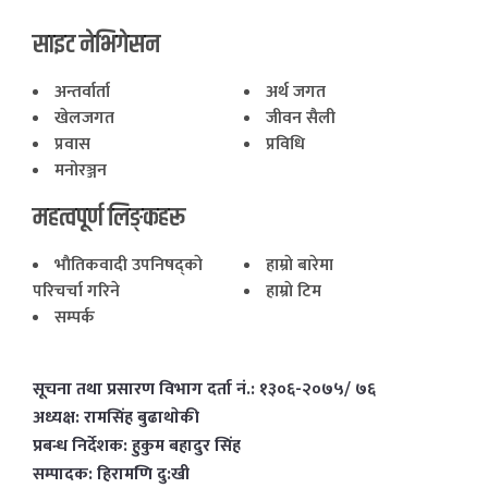
साइट नेभिगेसन
अन्तर्वार्ता
अर्थ जगत
खेलजगत
जीवन सैली
प्रवास
प्रविधि
मनोरञ्जन
महत्वपूर्ण लिङ्कहरू
भाैतिकवादी उपनिषद्काे
हाम्राे बारेमा
परिचर्चा गरिने
हाम्राे टिम
सम्पर्क
सूचना तथा प्रसारण विभाग दर्ता नं.: १३०६-२०७५/ ७६
अध्यक्ष: रामसिंह बुढाथाेकी
प्रबन्ध निर्देशक: हुकुम बहादुर सिंह
सम्पादक: हिरामणि दु:खी