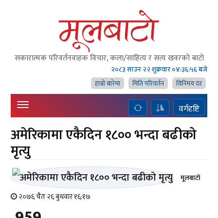
सकारात्मक परिवर्तनवाहक विचार, कला/साहित्य र सत्य खवरको बाटाे
२०८३ साउन २२ शुक्रवार
०४:३६:५६ बजे
हाम्राे बारेमा
मिति परिवर्तन
विनिमय दर
वर्गदृष्टि
अमेरिकामा एकैदिन १८०० भन्दा बढीको
मृत्यु
मूलबाटाे
२०७६ चैत २६ बुधवार १६:१७
959