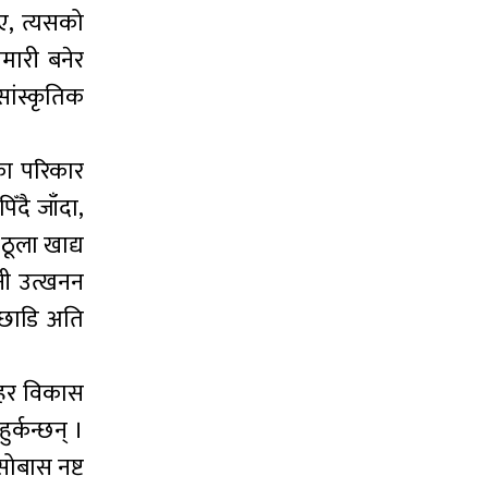
ए, त्यसको
ामारी बनेर
ांस्कृतिक
ाका परिकार
ँदै जाँदा,
ठूला खाद्य
नी उत्खनन
पछाडि अति
सहर विकास
्कन्छन् ।
ोबास नष्ट