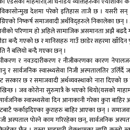
एको एडसको माहमारी(जो धनाडय व्यक्तिहरुको ऐयाशीका कार
विकासोन्मुख देशमा परेको इतिहास ताजै छ । यसरी सन्
्रिएको निष्कर्ष समाजवादी अर्थविद्हरुले निकालेका छन् ।
ै खरावीको परिणाम हो अहिले सामाजिक असमानता अझै बढदै
न्दै गएको छ र मानिसहरु गाउँ छाडेर सहरमा खाँदिन पु
ि नै बलियो बन्दै गएका छन् ।
्यापीकरण र नवउदारीकरण र नीजीकरणका कारण नेपालजस्
ानु र सार्वजनिक स्वास्थ्यसेवा निजी अस्पतालतिर उर्लिर्दै
िस्ट सरकार छ र समाजवादी अर्थव्यवस्थाको नारा दिएको छ
देखिन्छ । जव कोरोना सुरुमात्रै के भएको थियो(यसको माहा
ार्वजनिक स्वास्थ्यसेवा दिन आनाकानी गरेका कुरा बाहिर
गेटबाटै फर्काइदिएका कुराहरु बाहिर आएका छन् । समाजव
 निजी अस्पताल पोस्ने काम गरिरहेका छन्, सार्वजनिक अस्प
िरहेका छैन् । यस्ता माहमारी रोकथामका लागि कस्तो स्वास