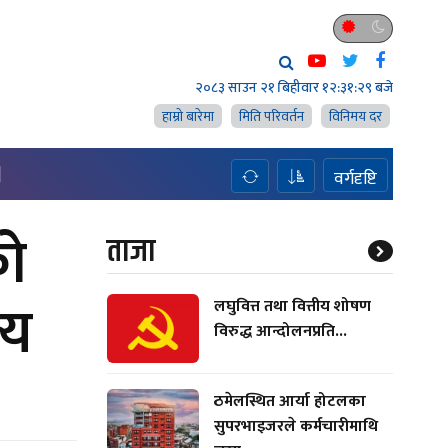
२०८३ साउन २१ बिहीवार
१२:३१:३० बजे
हाम्राे बारेमा
मिति परिवर्तन
विनिमय दर
H
वर्गदृष्टि
को
ताजा
्य
लघुवित्त तथा वित्तीय शोषण
विरुद्ध आन्दोलनप्रति...
ठमेलस्थित आर्या होटलका
सुपरभाइजरले कर्मचारीमाथि