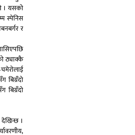
ायो । यसको
्म स्पेनिस
बनबर्गर र
 मासिएपछि
ो ठ्याक्कै
–चमेरोलाई
ग बिग्रँदो
 बिग्रँदो
 देखिन्छ ।
्यावरणीय,