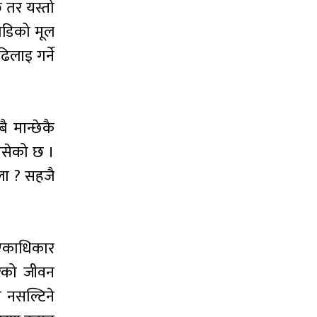
छ तर यस्तो
छाडिको मूल
लाइ गर्ने
 मान्छेकै
डसेको छ ।
ला ? सहजै
ो एकाधिकार
ारको जीवन
 नसल्टिने