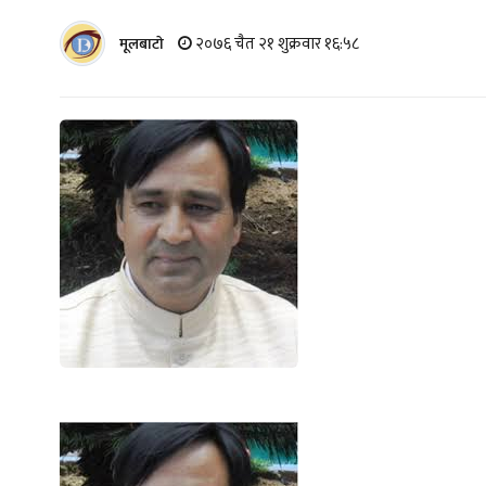
२०७६ चैत २१ शुक्रवार १६:५८
मूलबाटाे