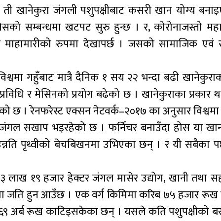
् । ती खानेकुरा जंगली पशुपक्षीबाट कसरी खान योग्य बनाइ
मानिसको सम्बन्धमा खटपट सुरु हुन्छ । र, कोरोनाजस्तो मह
जमा माहामारीको रुपमा देखापर्छ । जसको सामाजिक एवं स
िश्वमा गहुँबाट मात्रै दैनिक १ सय २२ भन्दा बढी खानेकुर
्रविधि र मेसिनको प्रयोग बढेको छ । खानेकुराका प्रकार थपि
को छ । रेनफरेस्ट एक्सन नेटवर्क–२०१७ का अनुसार विश्वमा 
र जंगल सखाप भइरहेको छ । फर्निचर बनाउँदा होस या खा
र उन्नति पृथ्वीको बेचबिखनमा उभिएका छन् । र यी सबैका 
।
िब १३ लाख १९ हजार हेक्टर जंगल मासेर उद्योग, खानी तथा 
णा जति हुन आउँछ । एक वर्ग किमिमा करिब ७५ हजार रूख हुर
६९ अर्ब रूख काटिइसकेका छन् । यसले कति पशुपक्षीको बस