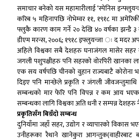
समाचार बनेको यस महामारीलाई ‘स्पेनिस इन्फ्लुयन्
करिब ५ महिनापछि नोभेम्वर ११, १९१८ मा अमेरिकी ने
फ्लुकै कारण काम गर्ने २० देखि ४० वर्षका झन्ड
डीएम मरन्स, २००६; १९१८ इफ्लुयन्जा ः द मदर अफ 
अहिले विश्वका सबै देशहरु घनाजंगल मासेर सह
जगली पशुपक्षीहरु पनि सहरको वोरपिरी खानका लागि झ
एक सय वर्षपछि चीनको वुहान राज्यबाटै कोरोना
दिइए पनि मान्छेले प्रकृति र जंगली जीवजन्तुमाथि 
सम्बन्धको मार फेरि पनि विपन्न र कम आय भएका 
सम्बन्धका लागि विश्वका अति धनी र सम्पन्न देशहरु नै
प्रकृतिसँग बिग्रँदो सम्बन्ध
दुनियाँमा जहाँ सहर, उद्योग र व्यापारको विकास भए
उनीहरूका रैथाने खानेकुरा आगन्तुक(वाहीरबाट