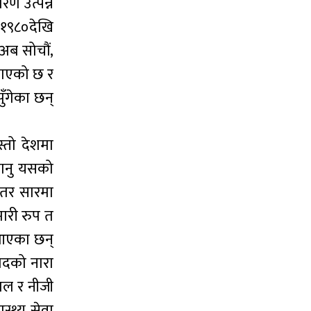
ण उत्पन्न
 १९८०देखि
 अब सोचौं,
 गएको छ र
ँगेका छन्
तो देशमा
 जानु यसको
 तर सारमा
मारी रुप त
 आएका छन्
ादको नारा
ताल र नीजी
्थ्य सेवा