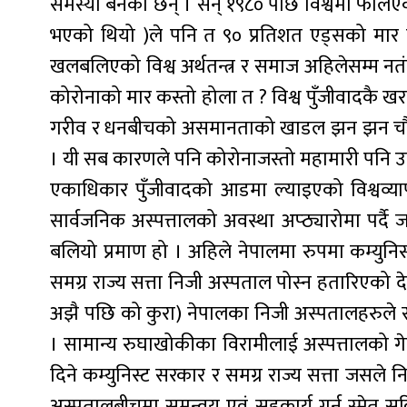
समस्या बनेका छन् । सन् १९८० पछि विश्वमा फैलि
भएको थियो )ले पनि त ९० प्रतिशत एड्सको मार 
खलबलिएको विश्व अर्थतन्त्र र समाज अहिलेसम्म नतंग
कोरोनाको मार कस्तो होला त ? विश्व पुँजीवादक
गरीव र धनबीचको असमानताको खाडल झन झन चौडा ब
। यी सब कारणले पनि कोरोनाजस्तो महामारी पनि उत
एकाधिकार पुँजीवादको आडमा ल्याइएको विश्वव
सार्वजनिक अस्पत्तालको अवस्था अप्ठ्यारोमा पर्दै ज
बलियो प्रमाण हो । अहिले नेपालमा रुपमा कम्युन
समग्र राज्य सत्ता निजी अस्पताल पोस्न हतारिएको 
अझै पछि को कुरा) नेपालका निजी अस्पतालहरुले स
। सामान्य रुघाखोकीका विरामीलाई अस्पत्तालको 
दिने कम्युनिस्ट सरकार र समग्र राज्य सत्ता जसले
अस्पतालबीचमा समन्वय एवं सहकार्य गर्न स्मेत सक