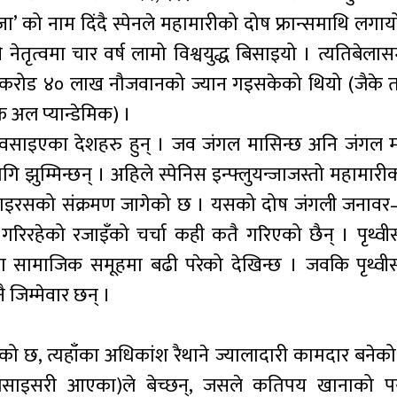
जा’ को नाम दिंदै स्पेनले महामारीको दोष फ्रान्समाथि लग
तृत्वमा चार वर्ष लामो विश्वयुद्ध बिसाइयो । त्यतिबेलासम
ै ३ करोड ४० लाख नौजवानको ज्यान गइसकेको थियो (जैके त
अल प्यान्डेमिक) ।
र वसाइएका देशहरु हुन् । जव जंगल मासिन्छ अनि जंगल
ुम्मिन्छन् । अहिले स्पेनिस इन्फ्लुयन्जाजस्तो महामारीक
 भाइरसको संक्रमण जागेको छ । यसको दोष जंगली जनावर
गरिरहेको रजाइँको चर्चा कही कतै गरिएको छैन् । पृथ्वीसँ
सामाजिक समूहमा बढी परेको देखिन्छ । जवकि पृथ्वीसँग
 जिम्मेवार छन् ।
को छ, त्यहाँका अधिकांश रैथाने ज्यालादारी कामदार बनेको
 बसाइसरी आएका)ले बेच्छन्, जसले कतिपय खानाको पर