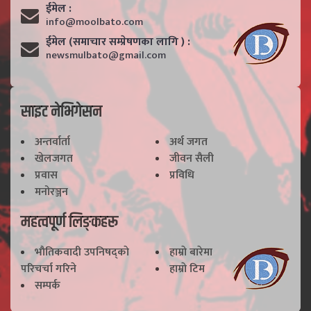
ईमेल :
info@moolbato.com
ईमेल (समाचार सम्प्रेषणका लागि ) :
newsmulbato@gmail.com
साइट नेभिगेसन
अन्तर्वार्ता
अर्थ जगत
खेलजगत
जीवन सैली
प्रवास
प्रविधि
मनोरञ्जन
महत्वपूर्ण लिङ्कहरू
भाैतिकवादी उपनिषद्काे
हाम्राे बारेमा
परिचर्चा गरिने
हाम्राे टिम
सम्पर्क