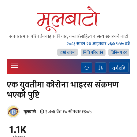
सकारात्मक परिवर्तनवाहक विचार, कला/साहित्य र सत्य खवरको बाटाे
२०८३ साउन २४ आइतवार
०६:४९:५८ बजे
हाम्राे बारेमा
मिति परिवर्तन
विनिमय दर
वर्गदृष्टि
एक युवतीमा काेराेना भाइरस संक्रमण
भएकाे पुष्टि
२०७६ चैत १० सोमवार १३:०५
मूलबाटाे
1.1K