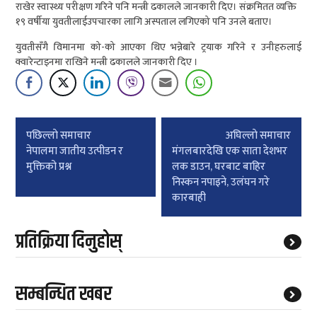
राखेर स्वास्थ्य परीक्षण गरिने पनि मन्त्री ढकालले जानकारी दिए। संक्रमितत व्यक्ति
१९ वर्षीया युवतीलाईउपचारका लागि अस्पताल लगिएको पनि उनले बताए।
युवतीसँगै विमानमा को-को आएका थिए भन्नेबारे ट्रयाक गरिने र उनीहरुलाई
क्वारेन्टाइनमा राखिने मन्त्री ढकालले जानकारी दिए ।
Post
पछिल्लाे समाचार
अघिल्लाे समाचार
navigation
नेपालमा जातीय उत्पीडन र
मंगलबारदेखि एक साता देशभर
मुक्तिको प्रश्न
लक डाउन, घरबाट बाहिर
निस्कन नपाइने, उलंघन गरे
कारबाही
प्रतिक्रिया दिनुहोस्
सम्बन्धित खबर