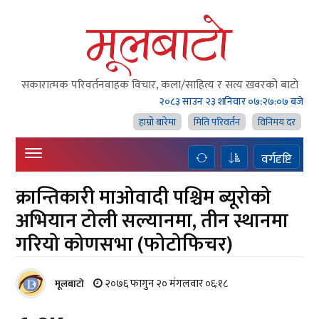
सकारात्मक परिवर्तनवाहक विचार, कला/साहित्य र सत्य खवरको बाटाे
२०८३ साउन २३ शनिवार
०७:२७:०८ बजे
हाम्राे बारेमा
मिति परिवर्तन
विनिमय दर
वर्गदृष्टि
क्रान्तिकारी माओवादी पश्चिम ब्यूरोको
अभियान टोली सल्यानमा, तीन स्थानमा
गरियो कोणसभा (फोटोफिचर)
२०७६ फागुन २० मंगलवार ०६:१८
मूलबाटाे