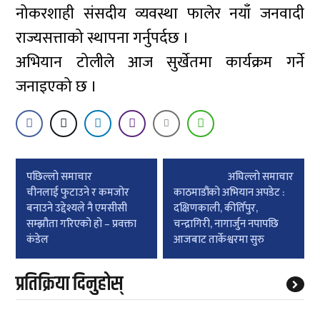
नोकरशाही संसदीय व्यवस्था फालेर नयाँ जनवादी
राज्यसत्ताको स्थापना गर्नुपर्दछ ।
अभियान टोलीले आज सुर्खेतमा कार्यक्रम गर्ने
जनाइएको छ ।
Post
पछिल्लाे समाचार
अघिल्लाे समाचार
navigation
चीनलाई फुटाउने र कमजोर
काठमाडौंको अभियान अपडेट :
बनाउने उद्देश्यले नै एमसीसी
दक्षिणकाली, कीर्तिपुर,
सम्झौता गरिएको हो – प्रवक्ता
चन्द्रागिरी, नागार्जुन नपापछि
कंडेल
आजबाट तार्केश्वरमा सुरु
प्रतिक्रिया दिनुहोस्