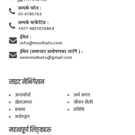
सम्पर्क फाेन :
01-4785763
सम्पर्क मार्केटिङ :
+977-9851076864
ईमेल :
info@moolbato.com
ईमेल (समाचार सम्प्रेषणका लागि ) :
newsmulbato@gmail.com
साइट नेभिगेसन
अन्तर्वार्ता
अर्थ जगत
खेलजगत
जीवन सैली
प्रवास
प्रविधि
मनोरञ्जन
महत्वपूर्ण लिङ्कहरू