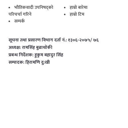
भाैतिकवादी उपनिषद्काे
हाम्राे बारेमा
परिचर्चा गरिने
हाम्राे टिम
सम्पर्क
सूचना तथा प्रसारण विभाग दर्ता नं.: १३०६-२०७५/ ७६
अध्यक्ष: रामसिंह बुढाथाेकी
प्रबन्ध निर्देशक: हुकुम बहादुर सिंह
सम्पादक: हिरामणि दु:खी