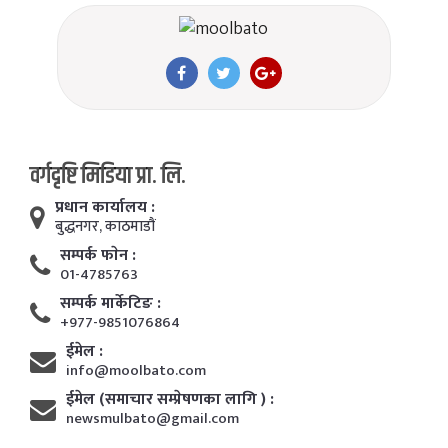
वर्गदृष्टि मिडिया प्रा. लि.
प्रधान कार्यालय :
बुद्धनगर, काठमाडाैं
सम्पर्क फाेन :
01-4785763
सम्पर्क मार्केटिङ :
+977-9851076864
ईमेल :
info@moolbato.com
ईमेल (समाचार सम्प्रेषणका लागि ) :
newsmulbato@gmail.com