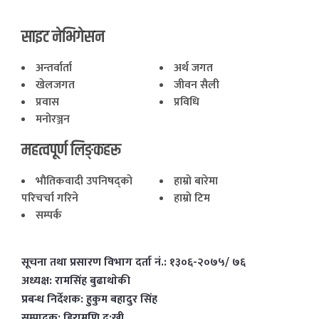
साइट नेभिगेसन
अन्तर्वार्ता
अर्थ जगत
खेलजगत
जीवन सैली
प्रवास
प्रविधि
मनोरञ्जन
महत्वपूर्ण लिङ्कहरू
भाैतिकवादी उपनिषद्काे
हाम्राे बारेमा
परिचर्चा गरिने
हाम्राे टिम
सम्पर्क
सूचना तथा प्रसारण विभाग दर्ता नं.: १३०६-२०७५/ ७६
अध्यक्ष: रामसिंह बुढाथाेकी
प्रबन्ध निर्देशक: हुकुम बहादुर सिंह
सम्पादक: हिरामणि दु:खी