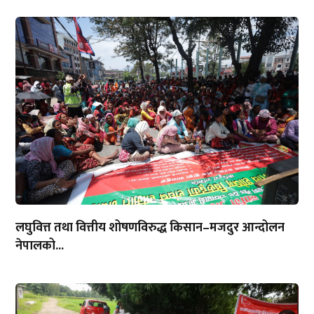
लघुवित्त तथा वित्तीय शोषणविरुद्ध किसान–मजदुर आन्दोलन
नेपालको...