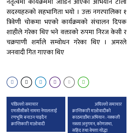
नेतृत्वमा कार्यक्रममा जोडिन आएका अभियान टोली
सदस्यहरुको सहभागिता भयो । उक्त नगरपालिका १
त्रिवेणी चोकमा भएको कार्यक्रमको संचालन दिपक
शाहीले गरेका थिए भने वक्ताको रुपमा निरज केसी र
चक्रपाणी शर्माले सम्वोधन गरेका थिए । अमरले
जनवादी गित गाएका थिए
Post
पछिल्लाे समाचार
अघिल्लाे समाचार
navigation
एमसीसीको नाममा नेपाललाई
क्रान्तिकारी माओवादीको
रणभूमि बनाउन पाइदैनः
काठमाडौंमा अभियान : नक्कली
क्रान्तिकारी माओवादी
नक्सा अनुगमन, कोणसभा,
सहिद तथा वेपत्ता योद्धा