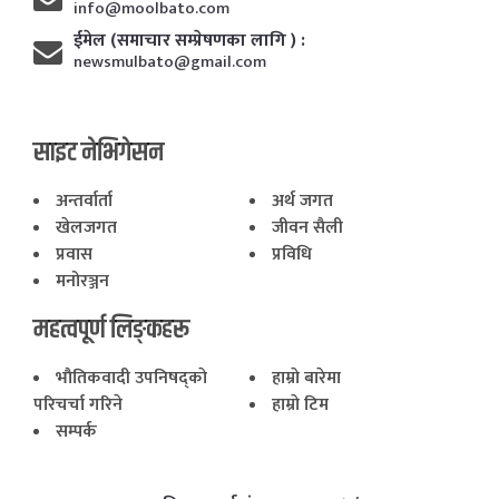
info@moolbato.com
ईमेल (समाचार सम्प्रेषणका लागि ) :
newsmulbato@gmail.com
साइट नेभिगेसन
अन्तर्वार्ता
अर्थ जगत
खेलजगत
जीवन सैली
प्रवास
प्रविधि
मनोरञ्जन
महत्वपूर्ण लिङ्कहरू
भाैतिकवादी उपनिषद्काे
हाम्राे बारेमा
परिचर्चा गरिने
हाम्राे टिम
सम्पर्क