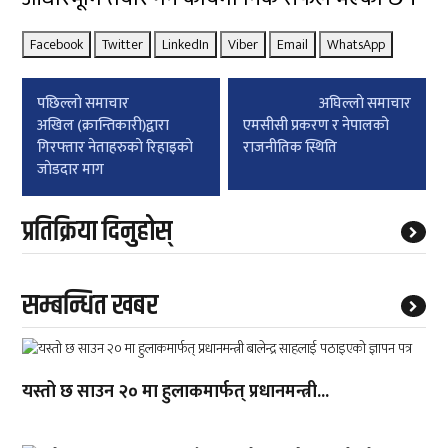
Facebook
Twitter
LinkedIn
Viber
Email
WhatsApp
Post
पछिल्लाे समाचार
अघिल्लाे समाचार
navigation
अखिल (क्रान्तिकारी)द्वारा
एमसीसी प्रकरण र नेपालको
गिरफ्तार नेताहरुकाे रिहाइकाे
राजनीतिक स्थिति
जाेडदार माग
प्रतिक्रिया दिनुहोस्
सम्बन्धित खबर
यस्तो छ साउन २० मा हुलाकमार्फत् प्रधानमन्त्री...