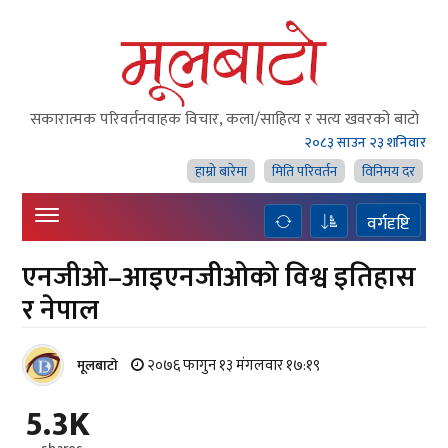
सकारात्मक परिवर्तनवाहक विचार, कला/साहित्य र सत्य खवरको बाटाे
२०८३ साउन २३ शनिवार
हाम्राे बारेमा
मिति परिवर्तन
विनिमय दर
वर्गदृष्टि
एनजीओ–आइएनजीओको विश्व इतिहास
र नेपाल
२०७६ फागुन १३ मंगलवार १७:१९
मूलबाटाे
5.3K