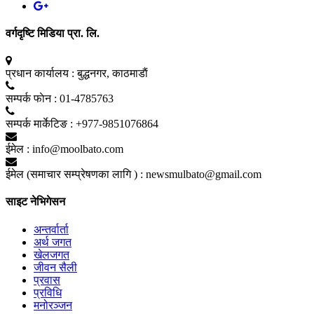
वर्गदृष्टि मिडिया प्रा. लि.
प्रधान कार्यालय :
बुद्धनगर, काठमाडाैं
सम्पर्क फाेन :
01-4785763
सम्पर्क मार्केटिङ :
+977-9851076864
ईमेल :
info@moolbato.com
ईमेल (समाचार सम्प्रेषणका लागि ) :
newsmulbato@gmail.com
साइट नेभिगेसन
अन्तर्वार्ता
अर्थ जगत
खेलजगत
जीवन सैली
प्रवास
प्रविधि
मनोरञ्जन