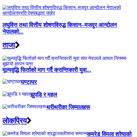
लघुवित्त तथा वित्तीय शोषणविरुद्ध किसान–मजदुर आन्दोलन
नेपालको...
ताजा
मूल्यवृद्धि फिर्ताको माग गर्दै क्रान्तिकारी युवा...
घण्टाघर
झुपडि र महल
थरीथरीका जिम्मालहरू
लाेकप्रिय
कमरेड विमला श्रेष्ठको