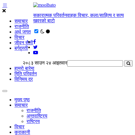
सकारात्मक परिवर्तनवाहक विचार, कला/साहित्य र सत्य
खवरको बाटाे
समाचार
राजनीति
अर्थ जगत
विचार
जीवन सैली
बर्गदृस्ती
२०८३ साउन २४ आइतवार
हाम्राे बारेमा
मिति परिवर्तन
विनिमय दर
मुख्य पृष्ठ
समाचार
राजनीति
अन्तराष्ट्रिय
राष्ट्रिय
विचार
कुराकानी