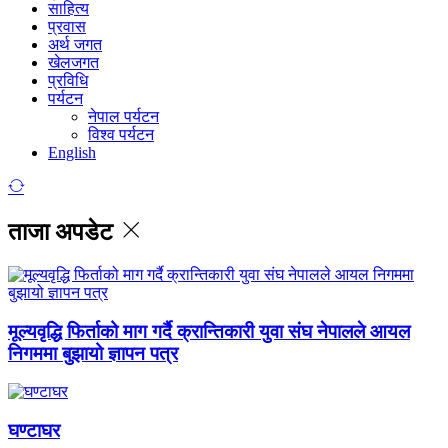
साहित्य
प्रवास
अर्थ जगत
खेलजगत
प्रविधि
पर्यटन
नेपाल पर्यटन
विश्व पर्यटन
English
ताजा अपडेट
मूल्यवृद्धि फिर्ताको माग गर्दै क्रान्तिकारी युवा संघ नेपालले आयल
निगममा बुझायो ज्ञापन पत्र
घण्टाघर