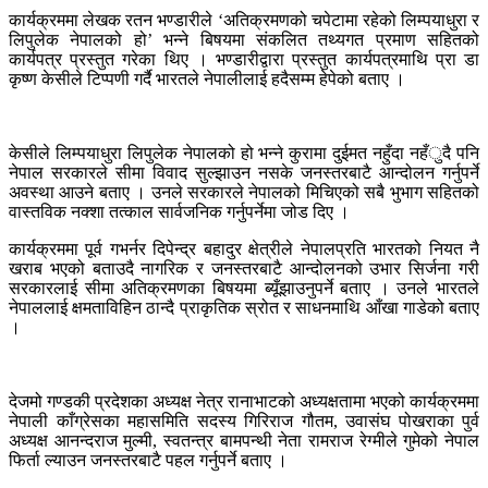
कार्यक्रममा लेखक रतन भण्डारीले ‘अतिक्रमणको चपेटामा रहेको लिम्पयाधुरा र
लिपुलेक नेपालको हो’ भन्ने बिषयमा संकलित तथ्यगत प्रमाण सहितको
कार्यपत्र प्रस्तुत गरेका थिए । भण्डारीद्वारा प्रस्तुत कार्यपत्रमाथि प्रा डा
कृष्ण केसीले टिप्पणी गर्दै भारतले नेपालीलाई हदैसम्म हेपेको बताए ।
केसीले लिम्पयाधुरा लिपुलेक नेपालको हो भन्ने कुरामा दुईमत नहुँदा नहँुदै पनि
नेपाल सरकारले सीमा विवाद सुल्झाउन नसके जनस्तरबाटै आन्दोलन गर्नुपर्ने
अवस्था आउने बताए । उनले सरकारले नेपालको मिचिएको सबै भुभाग सहितको
वास्तविक नक्शा तत्काल सार्वजनिक गर्नुपर्नेमा जोड दिए ।
कार्यक्रममा पूर्व गभर्नर दिपेन्द्र बहादुर क्षेत्रीले नेपालप्रति भारतको नियत नै
खराब भएको बताउदै नागरिक र जनस्तरबाटै आन्दोलनको उभार सिर्जना गरी
सरकारलाई सीमा अतिक्रमणका बिषयमा ब्यूँझाउनुपर्ने बताए । उनले भारतले
नेपाललाई क्षमताविहिन ठान्दै प्राकृतिक स्रोत र साधनमाथि आँखा गाडेको बताए
।
देजमो गण्डकी प्रदेशका अध्यक्ष नेत्र रानाभाटको अध्यक्षतामा भएको कार्यक्रममा
नेपाली काँग्रेसका महासमिति सदस्य गिरिराज गौतम, उवासंघ पोखराका पुर्व
अध्यक्ष आनन्दराज मुल्मी, स्वतन्त्र बामपन्थी नेता रामराज रेग्मीले गुमेको नेपाल
फिर्ता ल्याउन जनस्तरबाटै पहल गर्नुपर्ने बताए ।