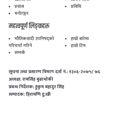
प्रवास
प्रविधि
मनोरञ्जन
महत्वपूर्ण लिङ्कहरू
भाैतिकवादी उपनिषद्काे
हाम्राे बारेमा
परिचर्चा गरिने
हाम्राे टिम
सम्पर्क
सूचना तथा प्रसारण विभाग दर्ता नं.: १३०६-२०७५/ ७६
अध्यक्ष: रामसिंह बुढाथाेकी
प्रबन्ध निर्देशक: हुकुम बहादुर सिंह
सम्पादक: हिरामणि दु:खी