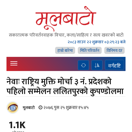
सकारात्मक परिवर्तनवाहक विचार, कला/साहित्य र सत्य खवरको बाटाे
२०८३ साउन २२ शुक्रवार
०३:२९:२४ बजे
हाम्राे बारेमा
मिति परिवर्तन
विनिमय दर
वर्गदृष्टि
नेवाः राष्ट्रिय मुक्ति मोर्चा ३ नं. प्रदेशको
पहिलो सम्मेलन ललितपुरको कुपण्डोलमा
२०७६ पुस २५ शुक्रवार १५:४५
मूलबाटाे
1.1K