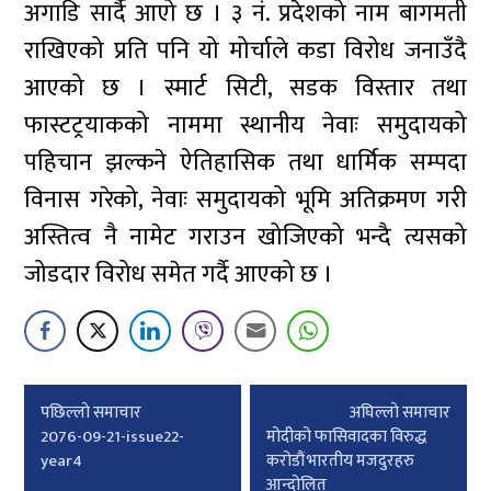
अगाडि सार्दै आएो छ । ३ नं. प्रदेशको नाम बागमती
राखिएको प्रति पनि यो मोर्चाले कडा विरोध जनाउँदै
आएको छ । स्मार्ट सिटी, सडक विस्तार तथा
फास्टट्रयाकको नाममा स्थानीय नेवाः समुदायको
पहिचान झल्कने ऐतिहासिक तथा धार्मिक सम्पदा
विनास गरेको, नेवाः समुदायको भूमि अतिक्रमण गरी
अस्तित्व नै नामेट गराउन खोजिएको भन्दै त्यसको
जोडदार विरोध समेत गर्दै आएको छ ।
Post
पछिल्लाे समाचार
अघिल्लाे समाचार
navigation
2076-09-21-issue22-
मोदीको फासिवादका विरुद्ध
year4
करोडौं भारतीय मजदुरहरु
आन्दोलित