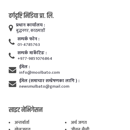
वर्गदृष्टि मिडिया प्रा. लि.
प्रधान कार्यालय :
बुद्धनगर, काठमाडाैं
सम्पर्क फाेन :
01-4785763
सम्पर्क मार्केटिङ :
+977-9851076864
ईमेल :
info@moolbato.com
ईमेल (समाचार सम्प्रेषणका लागि ) :
newsmulbato@gmail.com
साइट नेभिगेसन
अन्तर्वार्ता
अर्थ जगत
खेलजगत
जीवन सैली