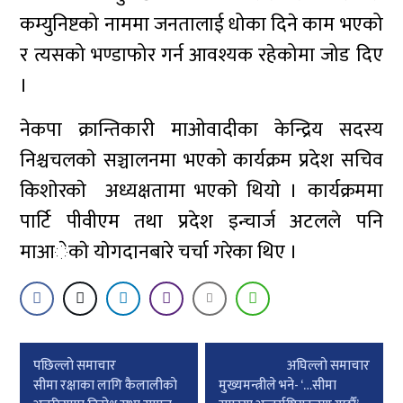
कम्युनिष्टको नाममा जनतालाई धोका दिने काम भएको
र त्यसको भण्डाफोर गर्न आवश्यक रहेकोमा जोड दिए
।
नेकपा क्रान्तिकारी माओवादीका केन्द्रिय सदस्य
निश्चचलकाे सञ्चालनमा भएको कार्यक्रम प्रदेश सचिव
किशाेरकाे अध्यक्षतामा भएकाे थियाे । कार्यक्रममा
पार्टि पीवीएम तथा प्रदेश इन्चार्ज अटलले पनि
माआेकाे याेगदानबारे चर्चा गरेका थिए ।
Post
पछिल्लाे समाचार
अघिल्लाे समाचार
navigation
सीमा रक्षाका लागि कैलालीकाे
मुख्यमन्त्रीले भने- ‘…सीमा