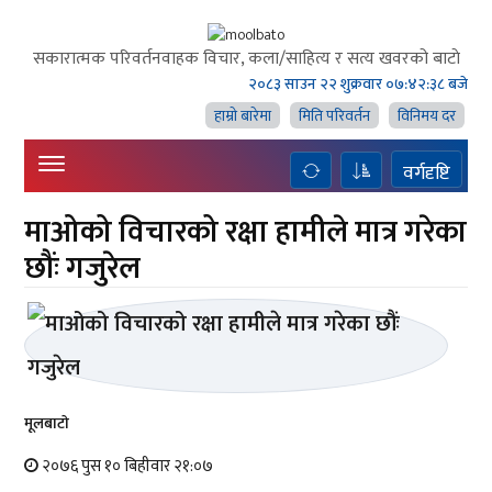
सकारात्मक परिवर्तनवाहक विचार, कला/साहित्य र सत्य खवरको बाटाे
२०८३ साउन २२ शुक्रवार
०७:४२:३९ बजे
हाम्राे बारेमा
मिति परिवर्तन
विनिमय दर
वर्गदृष्टि
माओको विचारको रक्षा हामीले मात्र गरेका
छौंः गजुरेल
मूलबाटाे
२०७६ पुस १० बिहीवार २१:०७