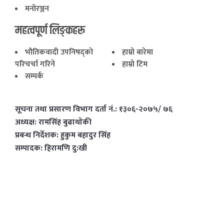
मनोरञ्जन
महत्वपूर्ण लिङ्कहरू
भाैतिकवादी उपनिषद्काे
हाम्राे बारेमा
परिचर्चा गरिने
हाम्राे टिम
सम्पर्क
सूचना तथा प्रसारण विभाग दर्ता नं.: १३०६-२०७५/ ७६
अध्यक्ष: रामसिंह बुढाथाेकी
प्रबन्ध निर्देशक: हुकुम बहादुर सिंह
सम्पादक: हिरामणि दु:खी