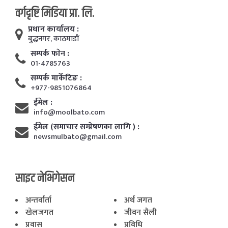
वर्गदृष्टि मिडिया प्रा. लि.
प्रधान कार्यालय :
बुद्धनगर, काठमाडाैं
सम्पर्क फाेन :
01-4785763
सम्पर्क मार्केटिङ :
+977-9851076864
ईमेल :
info@moolbato.com
ईमेल (समाचार सम्प्रेषणका लागि ) :
newsmulbato@gmail.com
साइट नेभिगेसन
अन्तर्वार्ता
अर्थ जगत
खेलजगत
जीवन सैली
प्रवास
प्रविधि