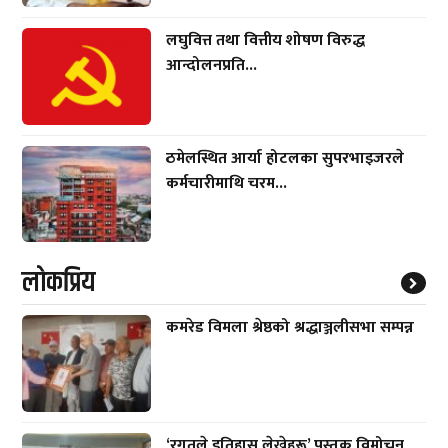
लघुवित्त तथा वित्तीय शोषण विरुद्ध
आन्दोलनप्रति...
ठमेलस्थित आर्या होटलका सुपरभाइजरले
कर्मचारीमाथि चरम...
लाेकप्रिय
कमरेड विमला श्रेष्ठको श्रद्धाञ्जलीसभा सम्पन्न
‘रगतले इतिहास लेख्नेहरू’ पुस्तक विमोचन