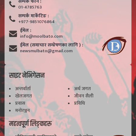
सम्पर्क फाेन :
01-4785763
सम्पर्क मार्केटिङ :
+977-9851076864
ईमेल :
info@moolbato.com
ईमेल (समाचार सम्प्रेषणका लागि ) :
newsmulbato@gmail.com
साइट नेभिगेसन
अन्तर्वार्ता
अर्थ जगत
खेलजगत
जीवन सैली
प्रवास
प्रविधि
मनोरञ्जन
महत्वपूर्ण लिङ्कहरू