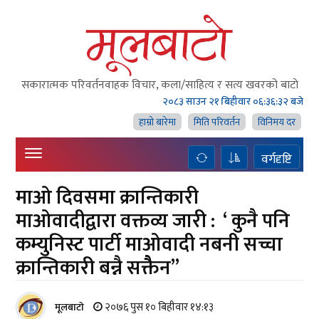
सकारात्मक परिवर्तनवाहक विचार, कला/साहित्य र सत्य खवरको बाटाे
२०८३ साउन २१ बिहीवार
०६:३६:३३ बजे
हाम्राे बारेमा
मिति परिवर्तन
विनिमय दर
वर्गदृष्टि
माओ दिवसमा क्रान्तिकारी
माओवादीद्वारा वक्तव्य जारी : ‘ कुनै पनि
कम्युनिस्ट पार्टी माओवादी नबनी सच्चा
क्रान्तिकारी बन्नै सक्तैैैन”
२०७६ पुस १० बिहीवार १४:१३
मूलबाटाे