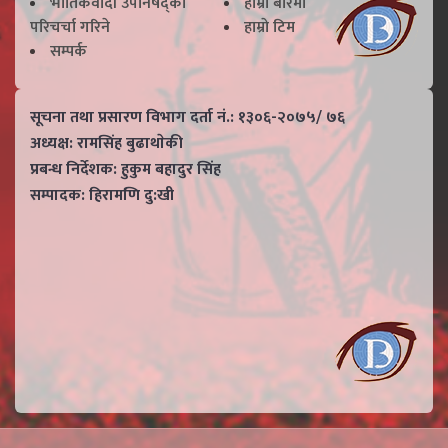
भाैतिकवादी उपनिषद्काे
हाम्राे बारेमा
परिचर्चा गरिने
हाम्राे टिम
सम्पर्क
सूचना तथा प्रसारण विभाग दर्ता नं.: १३०६-२०७५/ ७६
अध्यक्ष: रामसिंह बुढाथाेकी
प्रबन्ध निर्देशक: हुकुम बहादुर सिंह
सम्पादक: हिरामणि दु:खी