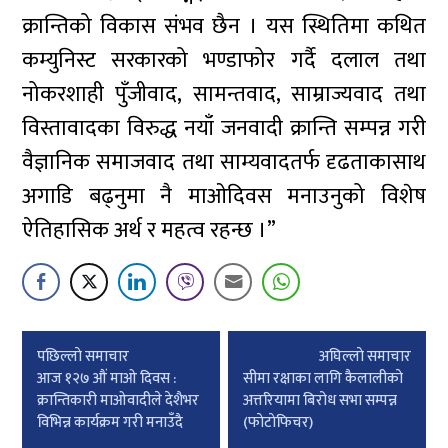
क्रान्तिको विकास संभव छैन । यस स्थितिमा कथित
कम्युनिस्ट सरकारको भण्डाफोर गर्दै दलाल तथा
नोकरशाही पुँजीवाद, सामन्तवाद, साम्राज्यवाद तथा
विस्तावादका विरुद्ध नयाँ जनवादी क्रान्ति सम्पन्न गरी
वैज्ञानिक समाजवाद तथा साम्यवादतर्फ दृढताकासाथ
अगाडि बढ्नुमा नै माओदिवस मनाउनुको विशेष
ऐतिहासिक अर्थ र महत्व रहन्छ ।”
Post
पछिल्लाे समाचार
अघिल्लाे समाचार
navigation
आज १२७ औं माओ दिवस :
सीमा रक्षाका लागि कैलालीकाे
क्रान्तिकारी माओवादीले देशैभर
अत्तरियामा बिरोध सभा सम्पन्न
विभिन्न कार्यक्रम गरी मनाउँदै
(फाेटाेफिचर)