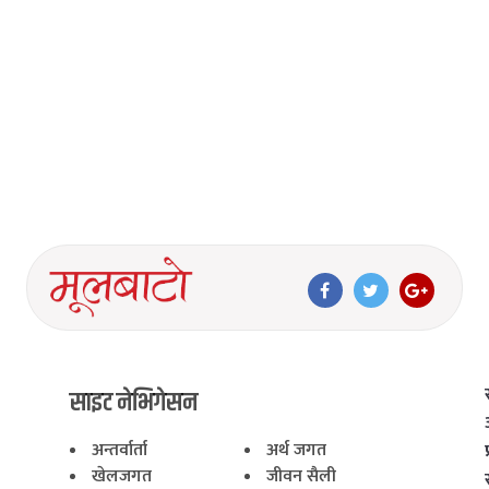
साइट नेभिगेसन
अन्तर्वार्ता
अर्थ जगत
खेलजगत
जीवन सैली