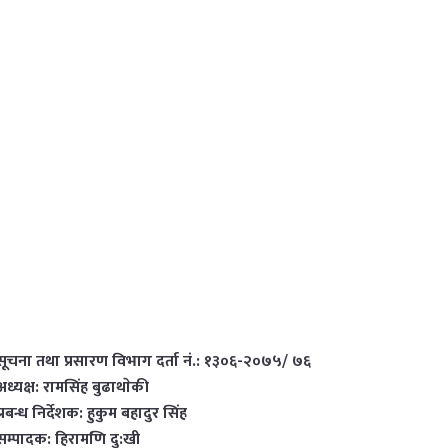
सूचना तथा प्रसारण विभाग दर्ता नं.: १३०६-२०७५/ ७६
अध्यक्ष: रामसिंह बुढाथाेकी
प्रबन्ध निर्देशक: हुकुम बहादुर सिंह
सम्पादक: हिरामणि दु:खी