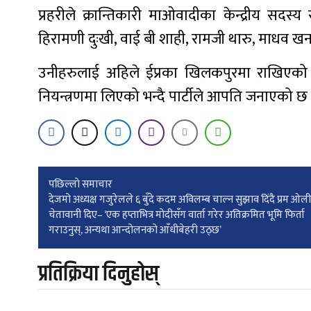
प्रहरीले क्रान्तिकारी माओवादीका केन्द्रीय सदस्
हिरामणी दुःखी, वाई बी शाही, रामजी थारु, माधव
उनीहरुलाई अहिले ईप्रका खिलकपुरमा राखिएको छ ।
नियन्त्रणमा लिएको भन्दै पार्टीले आपति जनाएको छ
Post
पछिल्लाे समाचार
देजमो अध्यक्ष गजुरेलले ६ बुँदे कदम अविलम्ब चाल्न सुझाव दिंदै प्रम ओ
चेतावानी दिए– ‘एक हप्ताभित्र मोदीसँग वार्ता गरेर अतिक्रमित भूमि फिर्ता
navigation
गराउनुस्, अन्यथा आन्दोलनको आँधीबेहरी उठ्छ’
प्रतिक्रिया दिनुहोस्