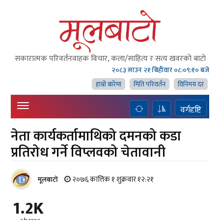
सकारात्मक परिवर्तनवाहक विचार, कला/साहित्य र सत्य खवरको बाटाे
२०८३ साउन २१ बिहीवार
०८:०९:११ बजे
हाम्राे बारेमा
मिति परिवर्तन
विनिमय दर
वर्गदृष्टि
नेता कार्यकर्तामाथिको दमनको कडा
प्रतिरोध गर्ने विप्लवको चेतावानी
२०७६ कात्तिक १ शुक्रवार १२:२१
मूलबाटाे
1.2K