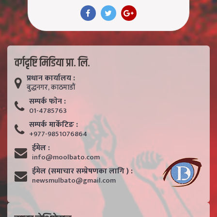
वर्गदृष्टि मिडिया प्रा. लि.
प्रधान कार्यालय :
बुद्धनगर, काठमाडाैं
सम्पर्क फाेन :
01-4785763
सम्पर्क मार्केटिङ :
+977-9851076864
ईमेल :
info@moolbato.com
ईमेल (समाचार सम्प्रेषणका लागि ) :
newsmulbato@gmail.com