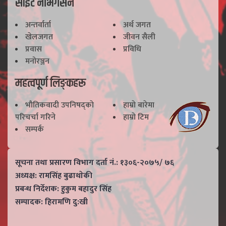
साइट नेभिगेसन
अन्तर्वार्ता
अर्थ जगत
खेलजगत
जीवन सैली
प्रवास
प्रविधि
मनोरञ्जन
महत्वपूर्ण लिङ्कहरू
भाैतिकवादी उपनिषद्काे
हाम्राे बारेमा
परिचर्चा गरिने
हाम्राे टिम
सम्पर्क
सूचना तथा प्रसारण विभाग दर्ता नं.: १३०६-२०७५/ ७६
अध्यक्ष: रामसिंह बुढाथाेकी
प्रबन्ध निर्देशक: हुकुम बहादुर सिंह
सम्पादक: हिरामणि दु:खी