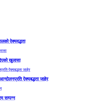
ालको ऐक्यवद्धता
दिएको खुलासा
न्दोलनप्रति ऐक्यबद्धता जाहेर
रम सम्पन्न