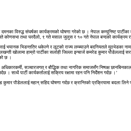
मनका विरुद्ध संघर्षका कार्यक्रमको घोषणा गरेको छ । नेपाल कम्युनिष्ट पार्टीका महा
 गते कोणसभा तथा घरदैलो, ९ गते मसाल जुलुस र १० गते नेपाल बन्दको कार्यक्रम
भयानक भिडन्ततिर धकेल्ने र लूटको राज्य लम्ब्याउने बदनियतले मुठभेडका नाममा दैन
लखन्ती खोलामा हाम्रो पार्टीका सर्लाही जिल्ला इन्चार्ज कमरेड कुमार पौडेललाई स
ेको छ ।
व अधिकारकर्मी, सञ्चारजगत् र बौद्धिक तथा नागरिक समाजसँग निष्पक्ष छानबिनकालागि 
दछ । साथै पार्टी कार्यकर्तालाई सक्रिय रक्षामा रहन पनि निर्देशन गर्दछ ।’
रेड कुमार पौडेललाई महान् सहिद घोषणा गर्दछ र क्रान्तिको प्रक्रियामा बदला लिने