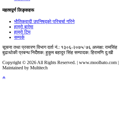
महत्वपूर्ण लिङ्कहरू
भाैतिकवादी उपनिषद्काे परिचर्चा गरिने
हाम्राे बारेमा
हाम्राे टिम
सम्पर्क
सूचना तथा प्रसारण विभाग दर्ता नं.: १३०६-२०७५/ ७६
अध्यक्ष: रामसिंह
बुढाथाेकी
प्रबन्ध निर्देशक: हुकुम बहादुर सिंह
सम्पादक: हिरामणि दु:खी
Copyright © 2026 All Rights Reserved. | www.moolbato.com |
Maintained by Multitech