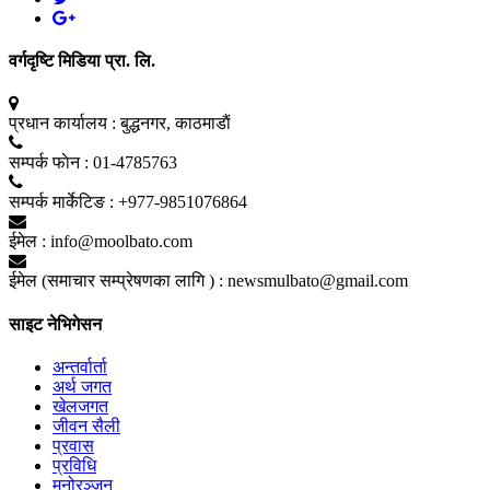
वर्गदृष्टि मिडिया प्रा. लि.
प्रधान कार्यालय :
बुद्धनगर, काठमाडाैं
सम्पर्क फाेन :
01-4785763
सम्पर्क मार्केटिङ :
+977-9851076864
ईमेल :
info@moolbato.com
ईमेल (समाचार सम्प्रेषणका लागि ) :
newsmulbato@gmail.com
साइट नेभिगेसन
अन्तर्वार्ता
अर्थ जगत
खेलजगत
जीवन सैली
प्रवास
प्रविधि
मनोरञ्जन