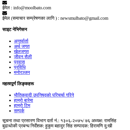
ईमेल :
info@moolbato.com
ईमेल (समाचार सम्प्रेषणका लागि ) :
newsmulbato@gmail.com
साइट नेभिगेसन
अन्तर्वार्ता
अर्थ जगत
खेलजगत
जीवन सैली
प्रवास
प्रविधि
मनोरञ्जन
महत्वपूर्ण लिङ्कहरू
भाैतिकवादी उपनिषद्काे परिचर्चा गरिने
हाम्राे बारेमा
हाम्राे टिम
सम्पर्क
सूचना तथा प्रसारण विभाग दर्ता नं.: १३०६-२०७५/ ७६
अध्यक्ष: रामसिंह
बुढाथाेकी
प्रबन्ध निर्देशक: हुकुम बहादुर सिंह
सम्पादक: हिरामणि दु:खी