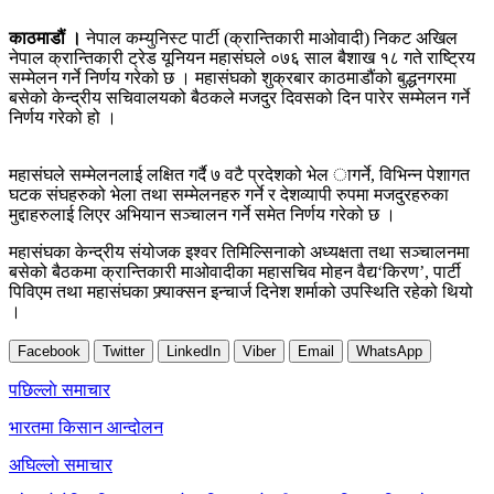
काठमाडौं ।
नेपाल कम्युनिस्ट पार्टी (क्रान्तिकारी माओवादी) निकट अखिल
नेपाल क्रान्तिकारी ट्रेड यूनियन महासंघले ०७६ साल बैशाख १८ गते राष्ट्रिय
सम्मेलन गर्ने निर्णय गरेको छ । महासंघको शुक्रबार काठमाडौंको बुद्धनगरमा
बसेको केन्द्रीय सचिवालयको बैठकले मजदुर दिवसको दिन पारेर सम्मेलन गर्ने
निर्णय गरेको हो ।
महासंघले सम्मेलनलाई लक्षित गर्दै ७ वटै प्रदेशको भेल ागर्ने, विभिन्न पेशागत
घटक संघहरुको भेला तथा सम्मेलनहरु गर्ने र देशव्यापी रुपमा मजदुरहरुका
मुद्दाहरुलाई लिएर अभियान सञ्चालन गर्ने समेत निर्णय गरेको छ ।
महासंघका केन्द्रीय संयोजक इश्वर तिमिल्सिनाको अध्यक्षता तथा सञ्चालनमा
बसेको बैठकमा क्रान्तिकारी माओवादीका महासचिव मोहन वैद्य‘किरण’, पार्टी
पिविएम तथा महासंघका फ्र्याक्सन इन्चार्ज दिनेश शर्माको उपस्थिति रहेको थियो
।
Facebook
Twitter
LinkedIn
Viber
Email
WhatsApp
Post
पछिल्लाे समाचार
navigation
भारतमा किसान आन्दोलन
अघिल्लाे समाचार