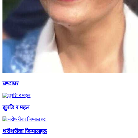
घण्टाघर
झुपडि र महल
थरीथरीका जिम्मालहरू