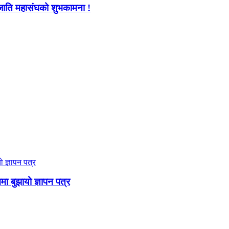
जाति महासंघको शुभकामना !
ममा बुझायो ज्ञापन पत्र