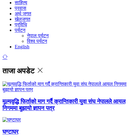
साहित्य
प्रवास
अर्थ जगत
खेलजगत
प्रविधि
पर्यटन
नेपाल पर्यटन
विश्व पर्यटन
English
ताजा अपडेट
मूल्यवृद्धि फिर्ताको माग गर्दै क्रान्तिकारी युवा संघ नेपालले आयल
निगममा बुझायो ज्ञापन पत्र
घण्टाघर