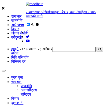
सकारात्मक परिवर्तनवाहक विचार, कला/साहित्य र सत्य
खवरको बाटाे
समाचार
राजनीति
अर्थ जगत
विचार
जीवन सैली
बर्गदृस्ती
हाम्राे
२०८३ साउन २३ शनिवार
बारेमा
मिति परिवर्तन
विनिमय दर
मुख्य पृष्ठ
समाचार
राजनीति
अन्तराष्ट्रिय
राष्ट्रिय
विचार
कुराकानी