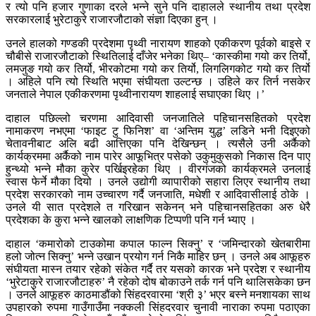
र त्यो पनि हजार गुणाका दरले भन्ने सुने पनि दाहालले स्थानीय तथा प्रदेश
सरकारलाई भुरेटाकुरे राजारजौटाको संज्ञा दिएका हुन् ।
उनले हालको गण्डकी प्रदेशमा पृथ्वी नारायण शाहको एकीकरण पूर्वको बाइसे र
चौबीसे राजारजौटाको स्थितिलाई दाँजेर भनेका थिए– ‘कास्कीमा गयो कर तिर्यो,
लमजुङ गयो कर तिर्यो, भीरकोटमा गयो कर तिर्यो, लिगलिगकोट गयो कर तिर्यो
। अहिले पनि त्यो स्थिति भएमा संघीयता उल्टन्छ । उहिले कर तिर्न नसकेर
जनताले नेपाल एकीकरणमा पृथ्वीनारायण शाहलाई सघाएका थिए ।’
दाहाल पछिल्लो चरणमा आदिवासी जनजातिले पहिचानसहितको प्रदेश
नामाकरण नभएमा ‘फाइट टु फिनिश’ वा ‘अन्तिम युद्ध’ लडिने भनी दिइएको
चेतावनीबाट अलि बढी आत्तिएका पनि देखिन्छन् । त्यसैले उनी अर्कैको
कार्यक्रममा अर्कैको नाम पारेर आफूभित्र पसेको उकुमुकुसको निकास दिन पाए
हुन्थ्यो भन्ने मौका कुरेर पर्खिइरहेका थिए । वीरगंजको कार्यक्रमले उनलाई
स्वास फेर्ने मौका दियो । उनले उद्योगी व्यापारीको सहारा लिएर स्थानीय तथा
प्रदेश सरकारको नाम उच्चारण गर्दै जनजाति, मधेशी र आदिवासीलाई ठोके ।
उनले यी सात प्रदेशले त गरिखान सकेनन् भने पहिचानसहितका अरु धेरै
प्रदेशका के कुरा भन्ने खालको लाक्षणिक टिप्पणी पनि गर्न भ्याए ।
दाहाल ‘कमारोको टाउकोमा कपाल फाल्न सिक्नु’ र ‘जमिन्दारको खेतबारीमा
हलो जोत्न सिक्नु’ भन्ने उखान प्रयोग गर्न निकै माहिर छन् । उनले अब आफूहरु
संघीयता मास्न तयार रहेको संकेत गर्दै तर यसको कारक भने प्रदेश र स्थानीय
‘भुरेटाकुरे राजारजौटाहरु’ नै रहेको दोष बोकाउने तर्क गर्न पनि थालिसकेका छन
। उनले आफूहरु काठमाडौंको सिंहदरवारमा ‘श्री ३’ भएर बस्ने मनशायका साथ
उपहारको रुपमा गाउँगाउँमा नक्कली सिंहदरवार चुनावी नाराका रुपमा पठाएका