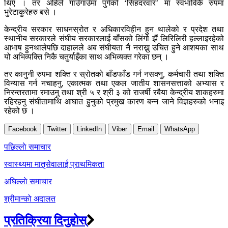
थिए । तर अहिले गाउँगाउँमा पुगेको ‘सिंहदरवार’ मा स्वभाविकै रुपमा
भुरेटाकुरेहरु बसे ।
केन्द्रीय सरकार साधनस्रोत र अधिकारविहीन हुन थालेको र प्रदेश तथा
स्थानीय सरकारले संघीय सरकारलाई बाँसको लिंगो झैं लिरिलिरी हल्लाइरहेको
आभाष हुनथालेपछि दाहालले अब संघीयता नै नराख्नु उचित हुने आशयका साथ
यो अभिव्यक्ति निकै चतुर्याइँका साथ अभिव्यक्त गरेका छन् ।
तर कानुनी रुपमा शक्ति र स्रोतको बाँडफाँड गर्न नसक्नु, कर्मचारी तथा शक्ति
विन्यास गर्न नचाहनु, एकात्मक तथा एकल जातीय शासनसत्ताको अभ्यास र
निरन्तरतामा रमाउनु तथा श्री ५ र श्री ३ को राजर्षी रबैया केन्द्रीय शाकहरुमा
रहिरहनु संघीतामाथि आघात हुनुको प्रमुख कारण बन्न जाने विज्ञहरुको भनाइ
रहेको छ ।
Facebook
Twitter
LinkedIn
Viber
Email
WhatsApp
Post
पछिल्लाे समाचार
navigation
स्वास्थ्यमा मातृसेवालाई प्राथमिकता
अघिल्लाे समाचार
श्रीमान्को अदालत
प्रतिक्रिया दिनुहोस्