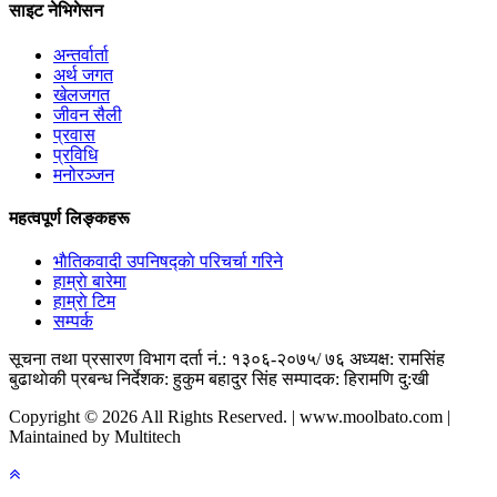
साइट नेभिगेसन
अन्तर्वार्ता
अर्थ जगत
खेलजगत
जीवन सैली
प्रवास
प्रविधि
मनोरञ्जन
महत्वपूर्ण लिङ्कहरू
भाैतिकवादी उपनिषद्काे परिचर्चा गरिने
हाम्राे बारेमा
हाम्राे टिम
सम्पर्क
सूचना तथा प्रसारण विभाग दर्ता नं.: १३०६-२०७५/ ७६
अध्यक्ष: रामसिंह
बुढाथाेकी
प्रबन्ध निर्देशक: हुकुम बहादुर सिंह
सम्पादक: हिरामणि दु:खी
Copyright © 2026 All Rights Reserved. | www.moolbato.com |
Maintained by Multitech