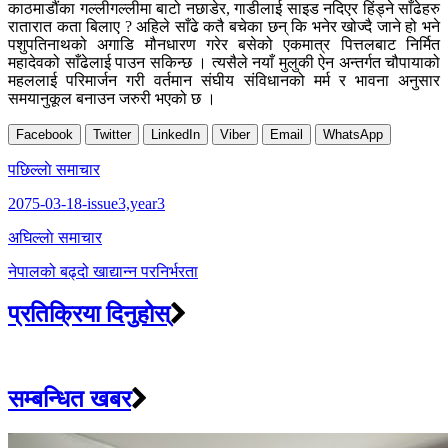
काठमाडौंका गल्लीगल्लीमा बाटो नछाडेर, गाडीलाई साइड नदिएर हिंड्ने साँढेहरु
रातारात कता बिलाए ? अहिले साँढे कतै बचेका छन् कि भनेर खोज्दै जाने हो भने
पशुपतिनाथको अगाडि मौनधारण गरेर बसेको एकमात्र पित्तलबाट निर्मित
महादेवको साँढेलाई पाउन सकिन्छ । त्यसैले नयाँ मुलुकी ऐन अन्तर्गत चौपायाको
महललाई परिमार्जन गरी वर्तमान संघीय संविधानको मर्म र भावना अनुसार
समयानुकूल बनाउन जरुरी भएको छ ।
Facebook
Twitter
LinkedIn
Viber
Email
WhatsApp
Post
पछिल्लाे समाचार
navigation
2075-03-18-issue3,year3
अघिल्लाे समाचार
नेपालको बढ्दो खाद्यान्न परनिर्भरता
प्रतिक्रिया दिनुहोस्
सम्बन्धित खबर