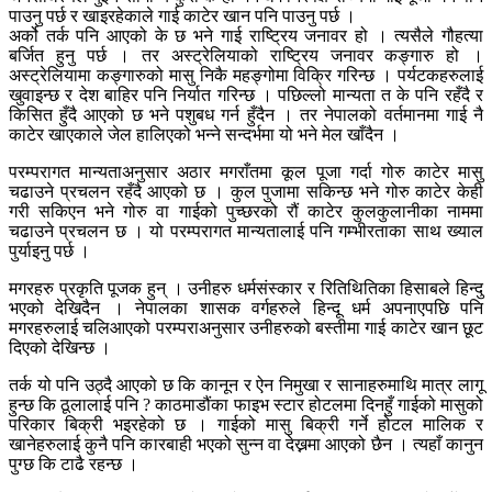
पाउनु पर्छ र खाइरहेकाले गाई काटेर खान पनि पाउनु पर्छ ।
अर्को तर्क पनि आएको के छ भने गाई राष्ट्रिय जनावर हो । त्यसैले गौहत्या
बर्जित हुनु पर्छ । तर अस्ट्रेलियाको राष्ट्रिय जनावर कङ्गारु हो ।
अस्ट्रेलियामा कङ्गारुको मासु निकै महङ्गोमा विक्रि गरिन्छ । पर्यटकहरुलाई
खुवाइन्छ र देश बाहिर पनि निर्यात गरिन्छ । पछिल्लो मान्यता त के पनि रहँदै र
किसित हुँदै आएको छ भने पशुबध गर्न हुँदैन । तर नेपालको वर्तमानमा गाई नै
काटेर खाएकाले जेल हालिएको भन्ने सन्दर्भमा यो भने मेल खाँदैन ।
परम्परागत मान्यताअनुसार अठार मगराँतमा कूल पूजा गर्दा गोरु काटेर मासु
चढाउने प्रचलन रहँदै आएको छ । कुल पुजामा सकिन्छ भने गोरु काटेर केही
गरी सकिएन भने गोरु वा गाईको पुच्छरको रौं काटेर कुलकुलानीका नाममा
चढाउने प्रचलन छ । यो परम्परागत मान्यतालाई पनि गम्भीरताका साथ ख्याल
पुर्याइनु पर्छ ।
मगरहरु प्रकृति पूजक हुन् । उनीहरु धर्मसंस्कार र रितिथितिका हिसाबले हिन्दु
भएको देखिदैन । नेपालका शासक वर्गहरुले हिन्दू धर्म अपनाएपछि पनि
मगरहरुलाई चलिआएको परम्पराअनुसार उनीहरुको बस्तीमा गाई काटेर खान छूट
दिएको देखिन्छ ।
तर्क यो पनि उठ्दै आएको छ कि कानून र ऐन निमुखा र सानाहरुमाथि मात्र लागू
हुन्छ कि ठूलालाई पनि ? काठमाडौंका फाइभ स्टार होटलमा दिनहुँ गाईको मासुको
परिकार बिक्री भइरहेको छ । गाईको मासु बिक्री गर्ने होटल मालिक र
खानेहरुलाई कुनै पनि कारबाही भएको सुन्न वा देख्नमा आएको छैन । त्यहाँ कानुन
पुग्छ कि टाढै रहन्छ ।