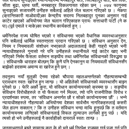
जेल सजाय सुनाइएका स्थानीयहरुमा मनबहादुर घर्ती, जितबहादुर घर्ती, बले विक,
सीता बुढा, ध्रुव घर्ती, मनबहादुर विकलगायत रहेका छन् । ०७४ फागुनमा
सुनाइएको सजायसँगै उनीहरु सबैलाई अहिले जेल चलान गरिएको छ । नेकपा
(क्रान्तिकारी माओवादी)का केन्द्रीय सदस्य निलबहादुर पुनका अनुसार गाई
काटेर खाएको अभियोगमा जेल चलान गरिएकाहरु प्रायः सत्ताधारी पार्टी (ने क
पा) (पूर्व एमाले र माके)का स्थानीय कार्यकर्ता हुन् ।
धर्मनिरपेक्ष राज्य घोषित भएको र संविधानमा भएको वैधानिक व्यवस्थाअनुसार
पनि सबैलाई धार्मिक स्वतन्त्रता प्रदान गरिएको छ । संविधान अनुसार ऐन,
नियम र नियमावली संशोधन नभएकाले अदालतलाई केही गाह्रो भएको भनी
न्ययाधीशहरुले गुनासो गरे पनि उनीहरुले स्थानीयले गाई काटेर खाए भनी
गरिएको निर्मम फैसला वर्तमान सङ्घीय तथा धर्मनिरपेक्ष संविधानको विरुद्धमा छ
। संविधानकै धाराहरु बोल्छन् कि कुनै पनि ऐनकानुन वा नियमावली संविधानसँग
बाझेको हदसम्म अमान्य वा खारेज हुने छन् ।
तदनुरुप नयाँ मुलुकी ऐनमा रहेको चौपाया महलअन्तर्गतको गौहत्यासम्बन्धी
प्रावधान स्वतः खारेज हुन जान्छ । यो अहिलेको संविधानको व्यवस्थासँग बाझ्न
पुगेको छ । फेरि अर्को कुरा, यो संविधान कार्यान्वयनको क्रममा छ । सङ्घीय
संविधान विरोधीहरुले त यो फैसला गर्न मिल्ला, त्यो पनि राजनीतिक विरोध र
प्रदर्शनका रुपमा, तर ‘संविधान अन्तर्गत छौ र सोको कार्यान्वयनमा छौं’ । भन्ने
न्यायाधीशहरुले गौहत्याको अभियोगमा देशका सार्वभौम नागरिकहरुलाई कसरी
जेल हाल्न सक्लान् ? कि त उनीहरु संविधान भन्दा माथि हुनुपर्छ कि त वर्तमान
कार्यान्वयनमा लगिएको संविधानलाई विफल तुल्याउन लागेको हुनु पर्छ । यदि
त्यसो हो भने उनीहरुलाई नै कार्वाहीको दायराले स्वतः तान्छ ।
जनसाधरणले बुझ्ने सामान्य कुरा के हो भने धर्म निरपेक्ष राज्यमा गाई पूजा गर्न पनि