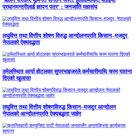
‘बालेन सरकार भूमिगत संगठन जस्तै, हुलाकमार्फत् पठाइयो
प्रधानमन्त्रीलाई ज्ञापन पत्र’ : जनजाति महासंघ
लघुवित्त तथा वित्तीय शोषण विरुद्ध आन्दोलनप्रति किसान–मजदुर
नेपालको ऐक्यवद्धता
ठमेलस्थित आर्या होटलका सुपरभाइजरले कर्मचारीमाथि चरम यातना
दिएको खुलासा
लघुवित्त तथा वित्तीय शोषणविरुद्ध किसान–मजदुर आन्दोलन
नेपालको आन्दोलनप्रति ऐक्यबद्धता जाहेर