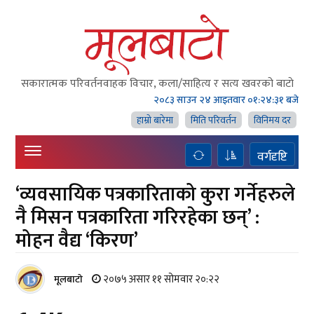
सकारात्मक परिवर्तनवाहक विचार, कला/साहित्य र सत्य खवरको बाटाे
२०८३ साउन २४ आइतवार
०१:२४:३२ बजे
हाम्राे बारेमा
मिति परिवर्तन
विनिमय दर
वर्गदृष्टि
‘व्यवसायिक पत्रकारिताको कुरा गर्नेहरुले
नै मिसन पत्रकारिता गरिरहेका छन्’ :
मोहन वैद्य ‘किरण’
२०७५ असार ११ सोमवार २०:२२
मूलबाटाे