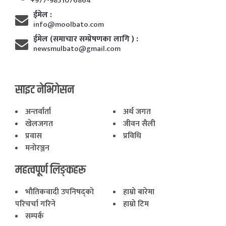
+977-9851076864
ईमेल :
info@moolbato.com
ईमेल (समाचार सम्प्रेषणका लागि ) :
newsmulbato@gmail.com
साइट नेभिगेसन
अन्तर्वार्ता
अर्थ जगत
खेलजगत
जीवन सैली
प्रवास
प्रविधि
मनोरञ्जन
महत्वपूर्ण लिङ्कहरू
भाैतिकवादी उपनिषद्काे
हाम्राे बारेमा
परिचर्चा गरिने
हाम्राे टिम
सम्पर्क