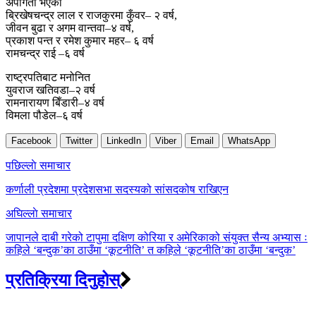
अपांगता भएका
ब्रिखेषचन्द्र लाल र राजकुरमा कुँवर– २ वर्ष,
जीवन बुढा र अगम वान्तवा–४ वर्ष,
प्रकाश पन्त र रमेश कुमार महर– ६ वर्ष
रामचन्द्र राई –६ वर्ष
राष्ट्रपतिबाट मनोनित
युवराज खतिवडा–२ वर्ष
रामनारायण बिँडारी–४ वर्ष
विमला पौडेल–६ वर्ष
Facebook
Twitter
LinkedIn
Viber
Email
WhatsApp
Post
पछिल्लाे समाचार
navigation
कर्णाली प्रदेशमा प्रदेशसभा सदस्यको सांसदकोष राखिएन
अघिल्लाे समाचार
जापानले दाबी गरेको टापुमा दक्षिण कोरिया र अमेरिकाको संयुक्त सैन्य अभ्यास ः
कहिले ‘बन्दुक’का ठाउँमा ‘कूटनीति’ त कहिले ‘कूटनीति’का ठाउँमा ‘बन्दुक’
प्रतिक्रिया दिनुहोस्