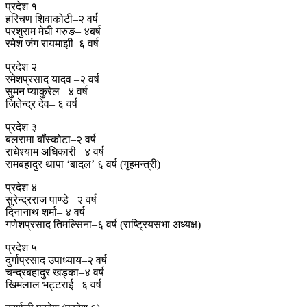
प्रदेश १
हरिचण शिवाकोटी–२ वर्ष
परशुराम मेघी गरुङ– ४बर्ष
रमेश जंग रायमाझी–६ वर्ष
प्रदेश २
रमेशप्रसाद यादव –२ वर्ष
सुमन प्याकुरेल –४ वर्ष
जितेन्द्र देव– ६ वर्ष
प्रदेश ३
बलरामा बाँस्कोटा–२ वर्ष
राधेश्याम अधिकारी– ४ वर्ष
रामबहादुर थापा ‘बादल’ ६ वर्ष (गृहमन्त्री)
प्रदेश ४
सुरेन्द्रराज पाण्डे– २ वर्ष
दिनानाथ शर्मा– ४ वर्ष
गणेशप्रसाद तिमल्सिना–६ वर्ष (राष्ट्रियसभा अध्यक्ष)
प्रदेश ५
दुर्गाप्रसाद उपाध्याय–२ वर्ष
चन्द्रबहादुर खड्का–४ वर्ष
खिमलाल भट्टराई– ६ वर्ष