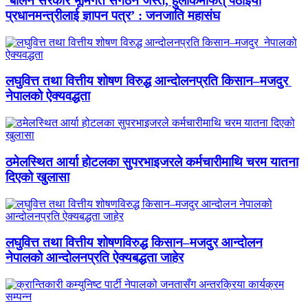
‘बालेन सरकार भूमिगत संगठन जस्तै, हुलाकमार्फत् पठाइयो
प्रधानमन्त्रीलाई ज्ञापन पत्र’ : जनजाति महासंघ
लघुवित्त तथा वित्तीय शोषण विरुद्ध आन्दोलनप्रति किसान–मजदुर
नेपालको ऐक्यवद्धता
ठमेलस्थित आर्या होटलका सुपरभाइजरले कर्मचारीमाथि चरम यातना
दिएको खुलासा
लघुवित्त तथा वित्तीय शोषणविरुद्ध किसान–मजदुर आन्दोलन
नेपालको आन्दोलनप्रति ऐक्यबद्धता जाहेर