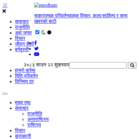
सकारात्मक परिवर्तनवाहक विचार, कला/साहित्य र सत्य
खवरको बाटाे
समाचार
राजनीति
अर्थ जगत
विचार
जीवन सैली
बर्गदृस्ती
२०८३ साउन २२ शुक्रवार
हाम्राे बारेमा
मिति परिवर्तन
विनिमय दर
मुख्य पृष्ठ
समाचार
राजनीति
अन्तराष्ट्रिय
राष्ट्रिय
विचार
कुराकानी