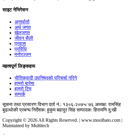
साइट नेभिगेसन
अन्तर्वार्ता
अर्थ जगत
खेलजगत
जीवन सैली
प्रवास
प्रविधि
मनोरञ्जन
महत्वपूर्ण लिङ्कहरू
भाैतिकवादी उपनिषद्काे परिचर्चा गरिने
हाम्राे बारेमा
हाम्राे टिम
सम्पर्क
सूचना तथा प्रसारण विभाग दर्ता नं.: १३०६-२०७५/ ७६
अध्यक्ष: रामसिंह
बुढाथाेकी
प्रबन्ध निर्देशक: हुकुम बहादुर सिंह
सम्पादक: हिरामणि दु:खी
Copyright © 2026 All Rights Reserved. | www.moolbato.com |
Maintained by Multitech