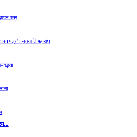
.
रम...