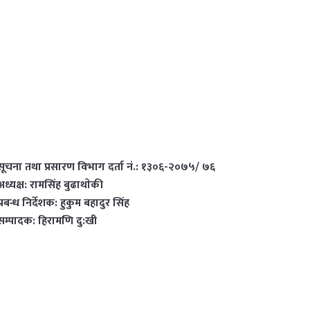
सूचना तथा प्रसारण विभाग दर्ता नं.: १३०६-२०७५/ ७६
अध्यक्ष: रामसिंह बुढाथाेकी
प्रबन्ध निर्देशक: हुकुम बहादुर सिंह
सम्पादक: हिरामणि दु:खी