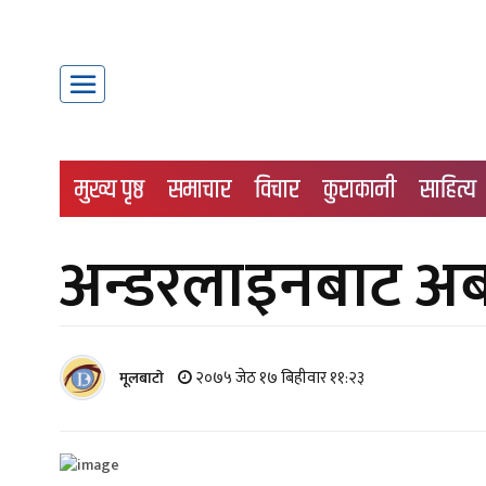
मुख्य पृष्ठ
समाचार
विचार
कुराकानी
साहित्य
अन्डरलाइनबाट अब 
२०७५ जेठ १७ बिहीवार ११:२३
मूलबाटाे