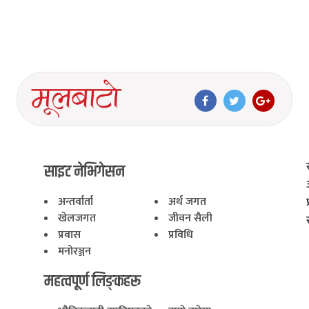
साइट नेभिगेसन
अन्तर्वार्ता
अर्थ जगत
खेलजगत
जीवन सैली
प्रवास
प्रविधि
मनोरञ्जन
महत्वपूर्ण लिङ्कहरू