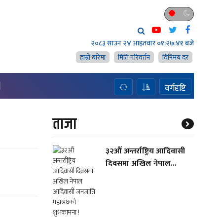
२०८३ साउन २४ आइतवार
०१:२७:४२ बजे
हाम्राे बारेमा
मिति परिवर्तन
विनिमय दर
H
वर्गदृष्टि
ताजा
३२औं अन्तर्राष्ट्रिय आदिवासी
दिवसमा अखिल नेपाल...