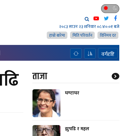
२०८३ साउन २३ शनिवार
०८:४०:०२ बजे
हाम्राे बारेमा
मिति परिवर्तन
विनिमय दर
H
वर्गदृष्टि
बढि
ताजा
घण्टाघर
झुपडि र महल