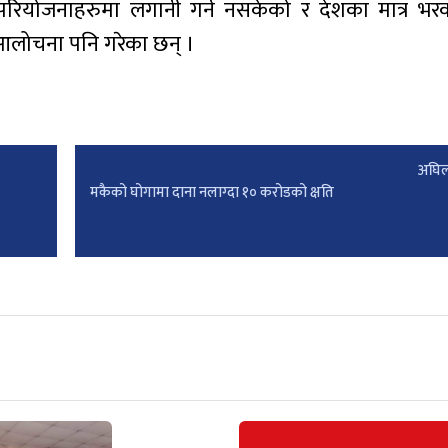
का परियोजनाहरुमा लगानी गर्न नसकेको र देशका मात्र भ
 आलोचना पनि गरेका छन् ।
अघिल
मकैको घोगामा दाना नलाग्दा १० करोडको क्षति