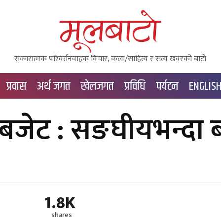
सकारात्मक परिवर्तनवाहक विचार, कला/साहित्य र सत्य खवरको बाटाे
प्रवास
अर्थ जगत
खेलजगत
प्रविधि
पर्यटन
ENGLIS
ो बजेट : सङघीयभन्दा 
1.8K
shares