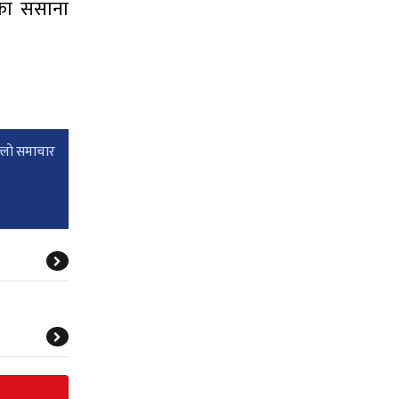
रका ससाना
्लाे समाचार