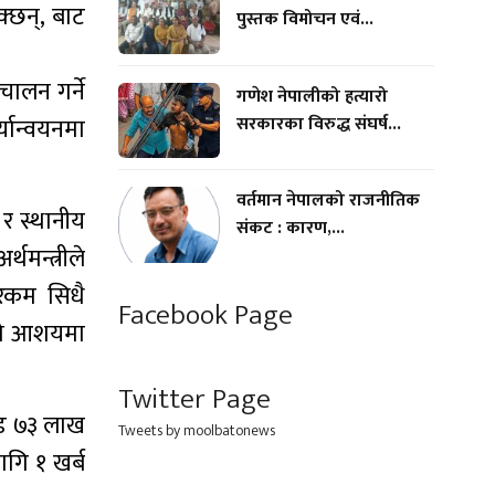
क्छन्, बाट
पुस्तक विमोचन एवं...
ालन गर्ने
गणेश नेपालीको हत्यारो
सरकारका विरुद्ध संघर्ष...
्यान्वयनमा
वर्तमान नेपालको राजनीतिक
 र स्थानीय
संकट : कारण,...
मन्त्रीले
 रकम सिधै
Facebook Page
रको आशयमा
Twitter Page
रोड ७३ लाख
Tweets by moolbatonews
ागि १ खर्ब