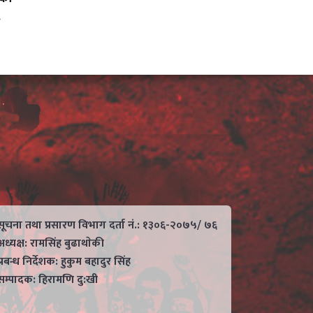
.
सूचना तथा प्रसारण विभाग दर्ता नं.: १३०६-२०७५/ ७६
अध्यक्ष: रामसिंह बुढाथाेकी
प्रबन्ध निर्देशक: हुकुम बहादुर सिंह
सम्पादक: हिरामणि दु:खी