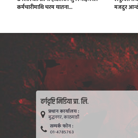
कर्मचारीमाथि चरम यातना...
मजदुर आन्द
वर्गदृष्टि मिडिया प्रा. लि.
प्रधान कार्यालय :
बुद्धनगर, काठमाडाैं
सम्पर्क फाेन :
01-4785763