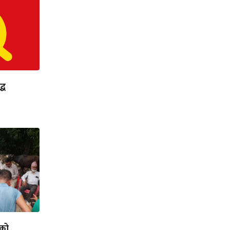
्ध
लको