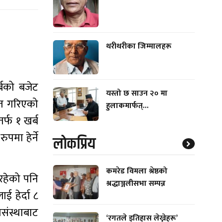
थरीथरीका जिम्मालहरू
्बको बजेट
यस्तो छ साउन २० मा
ुत गरिएको
हुलाकमार्फत्...
र्फ १ खर्ब
पमा हेर्ने
लाेकप्रिय
कमरेड विमला श्रेष्ठको
रहेको पनि
श्रद्धाञ्जलीसभा सम्पन्न
 हेर्दा ८
घसंस्थाबाट
‘रगतले इतिहास लेख्नेहरू’