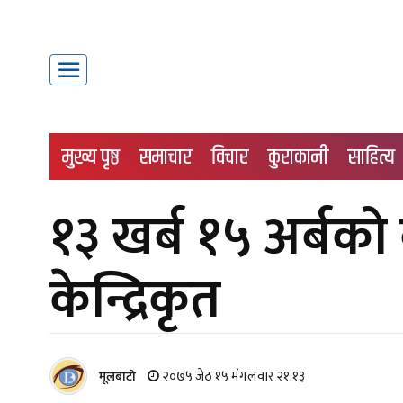
मुख्य पृष्ठ
समाचार
विचार
कुराकानी
साहित्य
१३ खर्ब १५ अर्बक
केन्द्रिकृत
२०७५ जेठ १५ मंगलवार २१:१३
मूलबाटाे