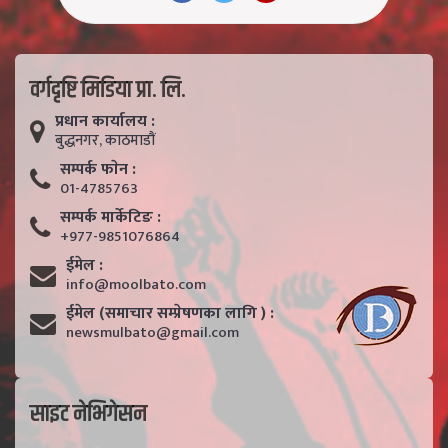
वर्गदृष्टि मिडिया प्रा. लि.
प्रधान कार्यालय :
बुद्धनगर, काठमाडाैं
सम्पर्क फाेन :
01-4785763
सम्पर्क मार्केटिङ :
+977-9851076864
ईमेल :
info@moolbato.com
ईमेल (समाचार सम्प्रेषणका लागि ) :
newsmulbato@gmail.com
साइट नेभिगेसन