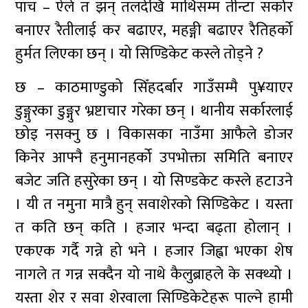
पाँच – ऐले त झन् तलदेखि माथिसम्म तीन्टा सर्कार
बनाएर रैतीलाई कर बढाएर, महङ्गी बढाएर रैतिहर्को
हुर्मत लिएका छन् । यो सिण्डिकेट कस्ले तोड्ने ?
छ – काठमाण्डुको सिँहदर्बार गाउँसम्मै पु¥याएर
डुङ्गुरका डुङ्गुर भ्रष्टाचार गरेका छन् । थानीय सर्कारलाई
छोइ नसक्नु छ । विकासका नाउँमा आफैले डोजर
किनेर आफ्नै हनुमानहर्को उपभोक्ता समिति बनाएर
बजेट जति हसुरेका छन् । यो सिण्डकेट कस्ले हटाउने
। यी त नमुना मात्रै हुन् सवाशेरको सिण्डिकेट । यस्ता
त कति छन् कति । हजार भन्दा बढ्ता होलान् ।
एकएक गर्दै गन्ने हो भने । हजार जिह्वा भएका शेष
नागले त गन्न सक्दैन यो नाथे कैलुब्राहले के सक्थ्यो ।
यस्ता शेर र सवा शेरवाला सिण्डिकेटेहरू पाल्ने हामी