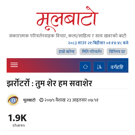
सकारात्मक परिवर्तनवाहक विचार, कला/साहित्य र सत्य खवरको बाटाे
२०८३ साउन २१ बिहीवार
०१:१४:५० बजे
हाम्राे बारेमा
मिति परिवर्तन
विनिमय दर
वर्गदृष्टि
झर्रोटर्रो : तुम शेर हम सवाशेर
२०७५ वैशाख २३ आइतवार ०७:५१
मूलबाटाे
1.9K
shares