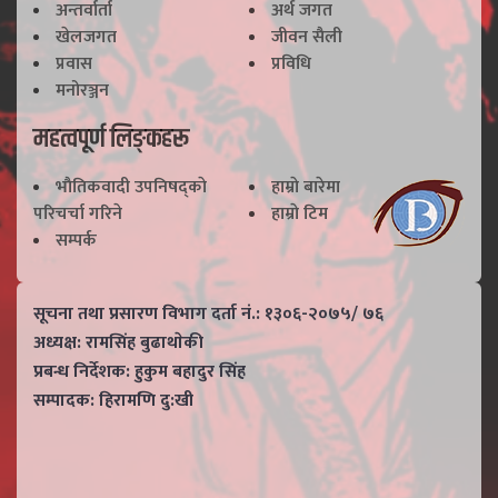
अन्तर्वार्ता
अर्थ जगत
खेलजगत
जीवन सैली
प्रवास
प्रविधि
मनोरञ्जन
महत्वपूर्ण लिङ्कहरू
भाैतिकवादी उपनिषद्काे
हाम्राे बारेमा
परिचर्चा गरिने
हाम्राे टिम
सम्पर्क
सूचना तथा प्रसारण विभाग दर्ता नं.: १३०६-२०७५/ ७६
अध्यक्ष: रामसिंह बुढाथाेकी
प्रबन्ध निर्देशक: हुकुम बहादुर सिंह
सम्पादक: हिरामणि दु:खी