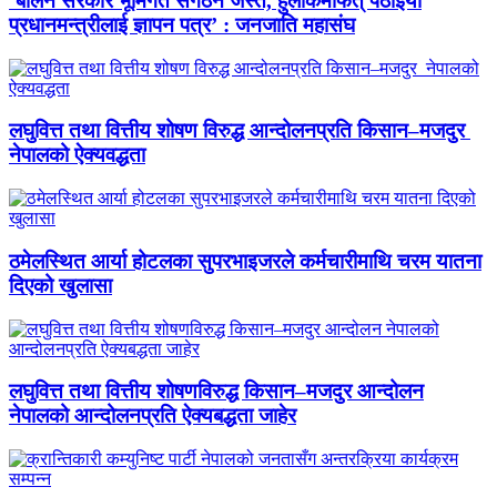
‘बालेन सरकार भूमिगत संगठन जस्तै, हुलाकमार्फत् पठाइयो
प्रधानमन्त्रीलाई ज्ञापन पत्र’ : जनजाति महासंघ
लघुवित्त तथा वित्तीय शोषण विरुद्ध आन्दोलनप्रति किसान–मजदुर
नेपालको ऐक्यवद्धता
ठमेलस्थित आर्या होटलका सुपरभाइजरले कर्मचारीमाथि चरम यातना
दिएको खुलासा
लघुवित्त तथा वित्तीय शोषणविरुद्ध किसान–मजदुर आन्दोलन
नेपालको आन्दोलनप्रति ऐक्यबद्धता जाहेर