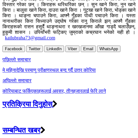
विस्तार गरेका छन् । किराहरू थरिथरिका छन् । सुन खाने किरा, नुन खाने
किरा । बालुवा खाने किरा, दाउरा खाने किरा । गुट्खा खाने किरा, भोड्का खाने
किरा । थाङ्ना चपाउने किरा, आफ्नै गुँडका पोथी पचाउने किरा । यस्ता
नानाथरीका किरा सिध्याउने उद्घोष गरेका रानु किराले झन् आफ्नै गुँडका
किराहरूको रासन हसुर्दै थाङ्नाथरा र खरखजानमा आँखा गाड्दै चलाउँछन्,
हुकुमी शासन । उपियाँभरी फट्किए जुम्राको कच्रघान भनेको यही हो ।
kailubraha73@gmail.com
Facebook
Twitter
LinkedIn
Viber
Email
WhatsApp
Post
पछिल्लाे समाचार
navigation
मे महिनादेखि परमाणु परीक्षणस्थल बन्द गर्दै उत्तर कोरिया
अघिल्लाे समाचार
कोरियाबाट फर्किएकाहरूलाई अवसर, तीनहजारलाई फेरि लाने
प्रतिक्रिया दिनुहोस्
सम्बन्धित खबर