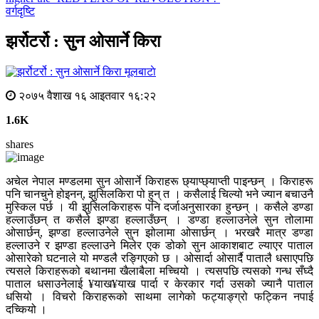
वर्गदृष्टि
झर्रोटर्रो : सुन ओसार्ने किरा
मूलबाटाे
२०७५ वैशाख १६ आइतवार १६:२२
1.6K
shares
अचेल नेपाल मण्डलमा सुन ओसार्ने किराहरू छ्याप्छ्याप्ती पाइन्छन् । किराहरू
पनि चानचुने होइनन्, झुसिलकिरा पो हुन् त । कसैलाई चिल्यो भने ज्यान बचाउनै
मुस्किल पर्छ । यी झुसिलकिराहरू पनि दर्जाअनुसारका हुन्छन् । कसैले डण्डा
हल्लाउँछन् त कसैले झण्डा हल्लाउँछन् । डण्डा हल्लाउनेले सुन तोलामा
ओसार्छन्, झण्डा हल्लाउनेले सुन झोलामा ओसार्छन् । भरखरै मात्र डण्डा
हल्लाउने र झण्डा हल्लाउने मिलेर एक डोको सुन आकाशबाट ल्याएर पाताल
ओसारेको घटनाले यो मण्डलै रङ्गिएको छ । ओसार्दा ओसार्दै पातालै धसाएपछि
त्यसले किराहरूको बथानमा खैलाबैला मच्चियो । त्यसपछि त्यसको गन्ध सँघ्दै
पाताल धसाउनेलाई ¥याख¥याख पार्दा र केरकार गर्दा उसको ज्यानै पाताल
धसियो । विचरो किराहरूको साथमा लागेको फट्याङ्ग्रो फट्किन नपाई
दच्कियो ।