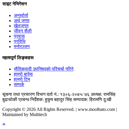
साइट नेभिगेसन
अन्तर्वार्ता
अर्थ जगत
खेलजगत
जीवन सैली
प्रवास
प्रविधि
मनोरञ्जन
महत्वपूर्ण लिङ्कहरू
भाैतिकवादी उपनिषद्काे परिचर्चा गरिने
हाम्राे बारेमा
हाम्राे टिम
सम्पर्क
सूचना तथा प्रसारण विभाग दर्ता नं.: १३०६-२०७५/ ७६
अध्यक्ष: रामसिंह
बुढाथाेकी
प्रबन्ध निर्देशक: हुकुम बहादुर सिंह
सम्पादक: हिरामणि दु:खी
Copyright © 2026 All Rights Reserved. | www.moolbato.com |
Maintained by Multitech