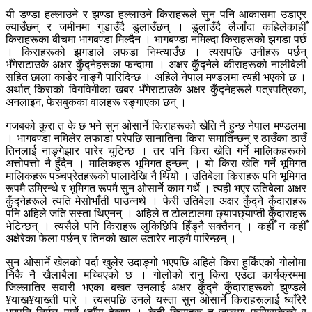
यी डण्डा हल्लाउने र झण्डा हल्लाउने किराहरूले सुन पनि आकासमा उडाएर
ल्याउँछन् र जमीनमा गुडाउँदै डुलाउँछन् । डुलाउँदै लैजाँदा कहिलेकाहीँ
किराहरूका बीचमा भागबण्डा मिल्दैन । भागबण्डा नमिल्दा किराहरूको झगडा पर्छ
। किराहरूको झगडाले लफडा निम्त्याउँछ । त्यसपछि उनीहरू पर्छन्
भँगेराटाउके अक्षर कुँद्नेहरूका फन्दामा । अक्षर कुँद्नेले कीराहरूको नालीबेली
सहित छाला काडेर नाङ्गै पारिदिन्छ । अहिले नेपाल मण्डलमा त्यही भएको छ ।
अर्थात् किराको विगविगीका खबर भँगेराटाउके अक्षर कुँद्नेहरूले पत्रपत्रिका,
अनलाइन, फेसबुकका वालहरू रङ्गाएका छन् ।
गजबको कुरा त के छ भने सुन ओसार्ने किराहरूको खेति नै हुन्छ नेपाल मण्डलमा
। भागबण्डा नमिलेर लफाडा परेपछि सानातिना किरा समातिन्छन् र ठाउँका ठाउँ
तिनलाई नाङ्गेझार पारेर चुटिन्छ । तर पनि किरा खेति गर्ने मालिकहरूको
अत्तोपत्तो नै हुँदैन । मालिकहरू भूमिगत हुन्छन् । यो किरा खेति गर्ने भूमिगत
मालिकहरू पञ्चप्रेतहरूको पालादेखि नै थियो । उतिबेला किराहरू पनि भूमिगत
रूपमै उम्रिन्थे र भूमिगत रूपमै सुन ओसार्ने काम गर्थे । त्यही भएर उतिबेला अक्षर
कुँद्नेहरूले त्यति मेसोभाँती पाउन्नथे । फेरी उतिबेला अक्षर कुँद्ने कुँदाराहरू
पनि अहिले जति सस्ता थिएनन् । अहिले त टोलटालमा छ्यापछ्याप्ती कुँदाराहरू
भेटिन्छन् । त्यसैले पनि किराहरू लुकिछिपि हिँड्नै सक्तैनन् । कहीँ न कहीँ
अक्षेरेका फेला पर्छन् र तिनको खाल उतारेर नाङ्गै पारिन्छन् ।
सुन ओसार्ने खेलको पर्दा खुलेर उदाङ्गो भएपछि अहिले किरा हुर्किएको गोलोमा
निकै नै खैलाबैला मच्चिएको छ । गोलोको रानु किरा एउटा कार्यक्रममा
जिल्लातिर सवारी भएका बखत उनलाई अक्षर कुँद्ने कुँदाराहरूको झुण्डले
¥याख¥याख्ती पारे । त्यसपछि उनले यस्ता सुन ओसार्ने किराहरूलाई ध्वाँरेरै