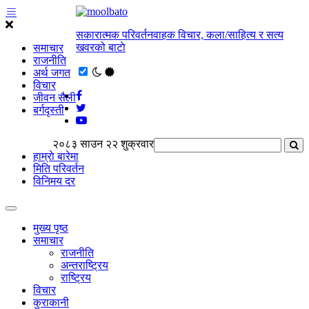
सकारात्मक परिवर्तनवाहक विचार, कला/साहित्य र सत्य
खवरको बाटाे
समाचार
राजनीति
अर्थ जगत
विचार
जीवन सैली
बर्गदृस्ती
२०८३ साउन २२ शुक्रवार
हाम्राे बारेमा
मिति परिवर्तन
विनिमय दर
मुख्य पृष्ठ
समाचार
राजनीति
अन्तराष्ट्रिय
राष्ट्रिय
विचार
कुराकानी