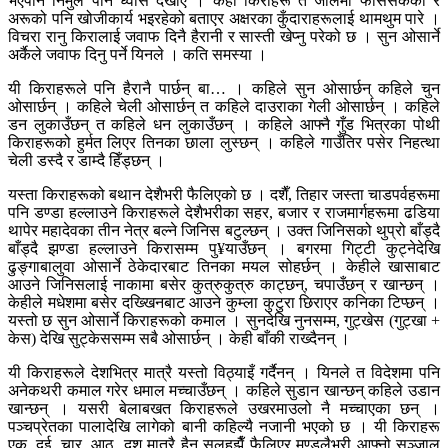
भएपनि निर्मुल पार्ने ध्वाँस देखाए । केही किराहरू त जालमा फसिसकेको र
अरूको पनि खोजीकार्य भइरहेको बताएर अक्षरका कुँदाराहरूलाई थामथुम पारे ।
विचरा रानु किरालाई जवाफ दिनै हैरानी र सास्ती खेप्नु परेको छ । सुन ओसार्ने
अर्कैले जवाफ दिनु पर्ने यिनले । कति समस्या ।
यी किराहरूले पनि हैरानै पार्छन् बा… । कहिले सुन ओसार्छन् कहिले चुन
ओसार्छन् । कहिले चेली ओसार्छन् त कहिले दाउराका गेली ओसार्छन् । कहिले
डन लुकाउँछन् त कहिले धन लुकाउँछन् । कहिले आफ्नै गुँड भित्रका पोथी
किराहरूको हुर्मत लिएर तिनका छाला लुस्छन् । कहिले गाउँतिर पसेर निहत्था
चेली डस्दै र डाम्दै हिँड्छन् ।
यस्ता किराहरूको बथान देशैभरी फैलिएको छ । दशैँ, तिहार जस्ता चाडपर्वहरूमा
पनि डण्डा हल्लाउने किराहरूले देशैभरीका सहर, बजार र राजमार्गहरूमा ढडिया
थापेर महादेवका तीन नेत्र बल्ने जिनिस बटुल्छन् । उक्त जिनिसको थुप्रो बाँड्दै
बाँड्दै झण्डा हल्लाउने किरासम्म पु¥याउँछन् । बगरमा गिट्टी कुट्नेदेखि
ढुङ्गाबालुवा ओसार्ने ठेकेदारबाट तिनका मयल सोहर्छन् । केहीले खासाबाट
आउने जिनिसलाई नाकामा बसेर कुत्रुकुत्रु काट्छन्, चपाउँछन् र खान्छन् ।
केहीले मधेशमा बसेर दख्खिनबाट आउने कुम्ला कुटुरा छिराएर कनिका टिप्छन् ।
यस्तो छ सुन ओसार्ने किराहरूको कमाल । सुनदेखि नुनसम्म, गुट्खेस (गुट्खा +
केस) देखि सुट्केससम्म सबै ओसार्छन् । केही बाँकी राख्दैनन् ।
यी किराहरूले देशभित्र मात्रै यस्तो विठ्याइँ गर्दैनन् । यिनले त विदेशमा पनि
अनेकथरी कमाल गरेर धमाल मच्चाउँछन् । कहिले सुडान खान्छन् कहिले उडान
खान्छन् । यसरी बेलाबखत किराहरूले उखरमाउलो नै मच्चाएका छन् ।
पञ्चप्रेतका पालादेखि लागेको बानी कहिल्यै नजानी भएको छ । यी किराहरू
एक, दुई, चार, आठ, दश मात्रै हैन सलहझैँ फैलिएर मण्डलैभरी आफ्नो सञ्जाल