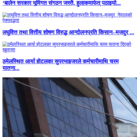
‘बालेन सरकार भूमिगत संगठन जस्तै, हुलाकमार्फत् पठाइयो...
लघुवित्त तथा वित्तीय शोषण विरुद्ध आन्दोलनप्रति किसान–मजदुर ...
ठमेलस्थित आर्या होटलका सुपरभाइजरले कर्मचारीमाथि चरम
यातना...