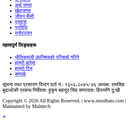
अर्थ जगत
खेलजगत
जीवन सैली
प्रवास
प्रविधि
मनोरञ्जन
महत्वपूर्ण लिङ्कहरू
भाैतिकवादी उपनिषद्काे परिचर्चा गरिने
हाम्राे बारेमा
हाम्राे टिम
सम्पर्क
सूचना तथा प्रसारण विभाग दर्ता नं.: १३०६-२०७५/ ७६
अध्यक्ष: रामसिंह
बुढाथाेकी
प्रबन्ध निर्देशक: हुकुम बहादुर सिंह
सम्पादक: हिरामणि दु:खी
Copyright © 2026 All Rights Reserved. | www.moolbato.com |
Maintained by Multitech