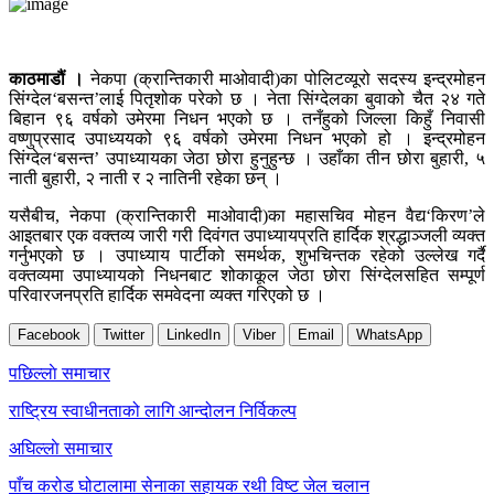
काठमाडौं ।
नेकपा (क्रान्तिकारी माओवादी)का पोलिटव्यूरो सदस्य इन्द्रमोहन
सिंग्देल‘बसन्त’लाई पितृशोक परेको छ । नेता सिंग्देलका बुवाको चैत २४ गते
बिहान ९६ वर्षको उमेरमा निधन भएको छ । तनँहुको जिल्ला किहुँ निवासी
वष्णुप्रसाद उपाध्ययको ९६ वर्षको उमेरमा निधन भएको हो । इन्द्रमोहन
सिंग्देल‘बसन्त’ उपाध्यायका जेठा छोरा हुनुहुन्छ । उहाँका तीन छोरा बुहारी, ५
नाती बुहारी, २ नाती र २ नातिनी रहेका छन् ।
यसैबीच, नेकपा (क्रान्तिकारी माओवादी)का महासचिव मोहन वैद्य‘किरण’ले
आइतबार एक वक्तव्य जारी गरी दिवंगत उपाध्यायप्रति हार्दिक श्रद्धाञ्जली व्यक्त
गर्नुभएको छ । उपाध्याय पार्टीको समर्थक, शुभचिन्तक रहेको उल्लेख गर्दै
वक्तव्यमा उपाध्यायको निधनबाट शोकाकूल जेठा छोरा सिंग्देलसहित सम्पूर्ण
परिवारजनप्रति हार्दिक समवेदना व्यक्त गरिएको छ ।
Facebook
Twitter
LinkedIn
Viber
Email
WhatsApp
Post
पछिल्लाे समाचार
navigation
राष्ट्रिय स्वाधीनताको लागि आन्दोलन निर्विकल्प
अघिल्लाे समाचार
पाँच करोड घोटालामा सेनाका सहायक रथी विष्ट जेल चलान