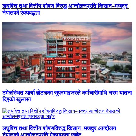
लघुवित्त तथा वित्तीय शोषण विरुद्ध आन्दोलनप्रति किसान–मजदुर
नेपालको ऐक्यवद्धता
ठमेलस्थित आर्या होटलका सुपरभाइजरले कर्मचारीमाथि चरम यातना
दिएको खुलासा
लघुवित्त तथा वित्तीय शोषणविरुद्ध किसान–मजदुर आन्दोलन
नेपालको आन्दोलनप्रति ऐक्यबद्धता जाहेर