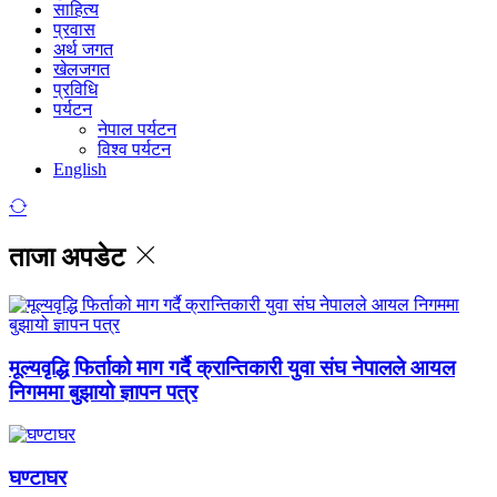
साहित्य
प्रवास
अर्थ जगत
खेलजगत
प्रविधि
पर्यटन
नेपाल पर्यटन
विश्व पर्यटन
English
ताजा अपडेट
मूल्यवृद्धि फिर्ताको माग गर्दै क्रान्तिकारी युवा संघ नेपालले आयल
निगममा बुझायो ज्ञापन पत्र
घण्टाघर