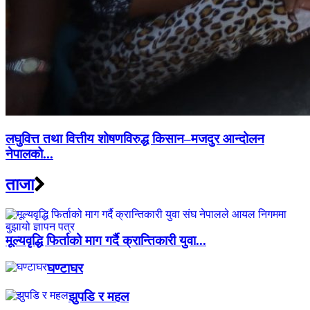
लघुवित्त तथा वित्तीय शोषणविरुद्ध किसान–मजदुर आन्दोलन
नेपालको...
ताजा
मूल्यवृद्धि फिर्ताको माग गर्दै क्रान्तिकारी युवा...
घण्टाघर
झुपडि र महल