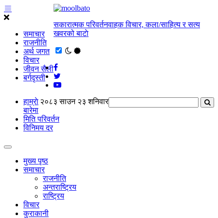
सकारात्मक परिवर्तनवाहक विचार, कला/साहित्य र सत्य
खवरको बाटाे
समाचार
राजनीति
अर्थ जगत
विचार
जीवन सैली
बर्गदृस्ती
हाम्राे
२०८३ साउन २३ शनिवार
बारेमा
मिति परिवर्तन
विनिमय दर
मुख्य पृष्ठ
समाचार
राजनीति
अन्तराष्ट्रिय
राष्ट्रिय
विचार
कुराकानी