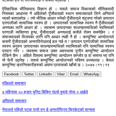
पटकको हार वा पराजयपछि नै सफल भएकोछ ।
ऐतिहासिक भौतिकवाद विज्ञान हो । यसले समाज विकासको भौतिकवादी
नियमका आधारमा नै अहिलेको पुँजीवादको स्थान समाजवादले लिने अनिवार्य
भएको बताएकोछ । त्यो भौतिक आधार भनेको पुँजीवादले श्रृजना गरेको उत्पादन
प्रणालीको सामाजिक स्वरुप हो । उत्पादनको सामाजिक स्वरुप नै पुँजीवादको
अन्त्यका लागि आधार हो । जवसम्म उत्पादनका साधनहरुमाथिको स्वमित्वको
प्रणाली व्यक्तिगत हुन्छ, पुँजीवादको अन्त्यलाई कसैले रोक्न सक्नेछैन । र
समाजवादको विजयका लागि पनि आधार त्यही नै हो । कम्युनिष्ट आन्दोलनले
कसरी पुँजीवादको अन्तरविरोधलाई हल गर्छ त ! उत्पादन प्रणालीको सामाजिक
स्वरुप अनुरुप उत्पादनका साधनहरुमाथिको स्वामित्वको पनि सामाजिक स्वरुप
प्रदान गरेर । जवसम्म समाज उक्त अवस्थामा पुग्दैन कम्युनिष्ट आन्दोलन
रोकिने छैन । अहिले विश्वमा कम्युनिष्ट आन्दोलन कम्जोर छ वा समाप्त भए पनि
यो फेरी उठ्नेछ । तसर्थ कम्युनिष्ट आन्दोलनको भविश्य उज्ज्वलछ । केवल
कम्युनिष्ट क्रान्तिकारीहरुको अदम्य प्रयासको खाँचो छ । २०७४।११।१९
Facebook
Twitter
LinkedIn
Viber
Email
WhatsApp
Post
पछिल्लाे समाचार
navigation
४ महिनामा ५० हजार युनिट बिक्रि ग¥यो हुवावे नोभा २ आईले
अघिल्लाे समाचार
नेपालले पहिलो पटक पायो वन डे अन्तर्राष्ट्रिय क्रिकेटको मान्यता