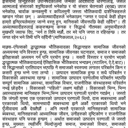
इसियामा हिन्दुहरुकोे उपनिषदकालमा जन्मेको आदर्शवादी धारणालाई, जसले
आत्मालाई संसारको श्रृष्ठिकर्ता भनेकोछ र यो संसार चेतनाको (ब्रह्म) उपज
भनेकोछ, चार्वाक कनकमुनी र कपिलमुनी जस्ता भौतिकवादी दार्शनिकहरुले
खण्डन गरेका छन् । अध्यात्मवादीहरुले भनेकाछन् “जगत र पदार्थ केही होइन
हाम्रो इन्द्रियलेमात्र जान्ने वस्तु हुन, मानिसको जीवनपछि केही रहँदैन”। ती
अध्यात्मवादीहरुलाई कक्रुच्छन्द कनक र सिद्धार्थ गौतमका अनुयायीहरुले
मुखभरि जवाफ दिए, “मर्न त तिमि मर्छौ, तर मरे पनि जगत त रहिरहन्छ । तर
जगत रहेन भने तिमी पनि रहँदैनौ”(माणिकलाल,२०६८)
माक्र्स–एंगेल्सको द्धन्द्धात्मक भौतिकवादका सिद्धान्तहरु सामाजिक जीवनको
अध्ययनमा पनि विस्तार हुन्छ, सामाजिक जीवनका घटनाहरु, समाज र समाजको
इतिहासको अध्ययन गर्न पनि प्रयोग हुन्छ । यसरी विस्तार र प्रयोग भएको
द्धन्द्धात्मक भौतिकवादलाई ऐतिहासिक भौतिकवाद भन्दछन् (स्टालिन, ऐ.ऐ.बाट)।
यो सिद्धान्तको प्रतिपादन भएपछि नै समाजको स्वरुपमा लगातर परिबर्तन किन र
कसरी हुन्छ भन्ने पत्ता लग्यो । उत्पादन सामाजिक हुन्छ र सधै परिबर्तन र
विकासको अवस्थामा रहन्छ । सामाजिक उत्पादन प्रणालीमा परिबर्तन भएपछि
सम्पूर्ण सामाजिक अवस्था, सामाजिक विचार, राजनीतिक संस्थाहरुमा परिवर्तन
नभई छोड्दैन । विकासको “पहिलो” लक्षण यहीहो । विकासको भिन्न, भिन्न
अवस्थाहरुमा मानिसहरु भिन्न,भिन्न उत्पादन प्रणाली प्रयोग गदर्छन् । जस्तो
कि जंगली युगमा एक प्रकारको उत्पादन प्रणाली थियो, दास ब्यबस्थामा अर्को
प्रकारको थियो, सामन्तवादी ब्यबस्थामा झनै अर्को प्रकारको थियो भने
पुँजीवादमा अर्कै देख्तैछौं । अनि त्यस्तै प्रकारले मानिसहरुको सामाजिक
ब्यबस्था, मानिसहरुको आध्यात्मिक जीवन, उनीहरुको दृष्टिकोण र राजनीतिक
संस्थाहरु पनि फरक हुन्छन् । अर्थात समाजको उत्पादन प्रणाली जे जस्तो
हुन्छ, मुख्यतः त्यहीसँग मिल्दोजुल्दो समाज, समाजको विचार, समाजको