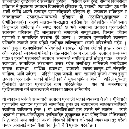
राजनीतिक दृष्टिकोण र संस्थाहरु हुन्छन् । यसको अर्थ हुन्छ, समाज विकासको
इतिहास नै मुख्यतया उत्पादन विकासको इतिहास हो, शताब्दी–शताब्दीमा एक पछि
अर्को फेरिंदै आउने उत्पादन प्रणालीहरुको इतिहास हो, उत्पादक शक्तिहरु र
जनताहरुको उत्पादन–सम्बन्धको इतिहास हो (स्टालिन,द्धन्द्धात्मक र
ऐ.भौतिकवाद)। तसर्थ माक्र्स–एंगेल्सद्धारा प्रतिपादित ऐतिहासिक भौतिकवाद
सिद्धान्तले हामीलाई के स्पष्ट गरको छ भने समाजमा उत्पादन प्रणालीको
स्वरुपमा परिवर्तन हुँदै जानुकासाथै समाजको सम्पूर्ण,ज्ञान, चिन्तन, जीवन
प्रणाली र सामाजिक संरचना हुँदै जान्छ । उत्पादन प्रणालीको स्वरुपमा
परिवर्तन ल्याउने काम पहिले उत्पादक शक्तिहरुमा भएको परिबर्तनले गर्दछ ।
त्यसो हुनुमा श्रमशक्तिको परिवर्तनले महत्वपूर्ण भूमिका खेलेको हुन्छ र त्यसले
औजारहरुको स्वरुपमा परिबर्तन गर्दछ जसको दबाब तत्कालीन उत्पादन सम्बन्धमा
पर्दछ र पुरानो प्रकारको उत्पादन–सम्बन्धले नयाँलाई ठाउँ छोड्नु पर्दछ ।त्यसले
स्वभावतः सामाजिक संरचनामा असर गर्दछ जसभित्र मानिसको मनोविज्ञान
समाज ब्यवस्था, आर्थिक ब्यवस्था, राज्यको स्वरुप,कानुन–धर्म–संस्कृति,
साहित्य, आदि पर्दछन् । पहिले भएका जंगली, दास, सामन्ती युगको अन्त्य हुनुमा
उत्पादन प्रणालीमा भएको परिवर्तनको नै मुख्य भूमिका थियो । अहिले मुख्यतः
पुँजीवादी उत्पादन प्रणालीले काम गरिरहेकोछ । अब यो ब्यबस्थालाई
प्रतिस्थापना गर्ने उच्चस्तरको ब्यवस्था आउन अनिवार्यछ ।
यो ब्यवस्था भनेको साम्यवादी उत्पादन प्रणाली भएको ब्यबस्था नै हो । पुँजीवादी
प्रणालीमा उत्पादन प्रणाली सामाजिक हुन्छ तर उत्पादनका साधनहरुमाथिको
स्वामित्व ब्यक्तिगत हुन्छ । यो अन्तर्विरोधको हल उसले गर्न सक्तैन । त्यसै
भएकोले माक्र्स–एंगेल्सद्धारा प्रतिपादित द्धन्द्धात्मक तथा ऐतिहासिक भौतिकवादी
सिद्धान्तले अन्य दर्शनले जस्तो विश्वको विभिन्न तरिकाले व्यवस्थामात्र गरेको
नभएर त्यसलाई बदल्ने बैज्ञानिक कुँजी नै नै प्रदान गरेकोछ ।