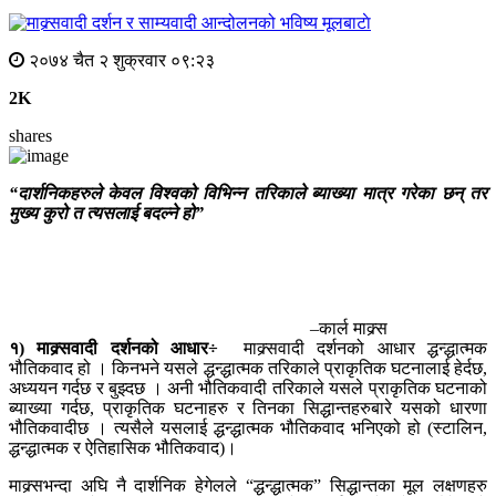
मूलबाटाे
२०७४ चैत २ शुक्रवार ०९:२३
2K
shares
“दार्शनिकहरुले केवल विश्वको विभिन्न तरिकाले ब्याख्या मात्र गरेका छन् तर
मुख्य कुरो त त्यसलाई बदल्ने हो”
–कार्ल माक्र्स
१) माक्र्सवादी दर्शनको आधार÷
माक्र्सवादी दर्शनको आधार द्धन्द्धात्मक
भौतिकवाद हो । किनभने यसले द्धन्द्धात्मक तरिकाले प्राकृतिक घटनालाई हेर्दछ,
अध्ययन गर्दछ र बुझ्दछ । अनी भौतिकवादी तरिकाले यसले प्राकृतिक घटनाको
ब्याख्या गर्दछ, प्राकृतिक घटनाहरु र तिनका सिद्धान्तहरुबारे यसको धारणा
भौतिकवादीछ । त्यसैले यसलाई द्धन्द्धात्मक भौतिकवाद भनिएको हो (स्टालिन,
द्धन्द्धात्मक र ऐतिहासिक भौतिकवाद)।
माक्र्सभन्दा अघि नै दार्शनिक हेगेलले “द्धन्द्धात्मक” सिद्धान्तका मूल लक्षणहरु