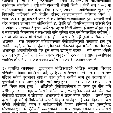
खोजियो । त्यसलाई भूमण्डलीकरण भनियो जसअन्तरगत नवउदारवादको
कार्यक्रम थोपरियो । त्यो पनि अस्थायी थेरापी थियो । फेरी सन् २००८ मा
नयाँ प्रकारको संकट देखा प¥यो । सन् २००८ मा अमेरिकाबाट सुरु भएर
विश्वभरि फैलिएको त्यो वित्तीय संकट नवउदारवादको परिणाम थियो ।
साम्राज्यवादी मुलुकहरुले जनताले कर तिरेको राज्यकोषबाट ठूलो धनराषी खर्च
गरेर त्यसको उपचार गर्न खोजिरहेको छ, तैपनि पूर्व–स्थितिमाफर्कन सकेको छैन
। अहिले साम्राज्यवादीहरुले अर्थतंत्र पूर्णतः निजी क्षेत्रलाई मात्र छोड्न नहुने
र सरकारको नियन्त्रण र संरक्षणको पनि भूमिका रहनु पर्ने निष्कर्षतिर पुग्दैछन् ।
तर यो पनि अस्थायी थेरापी मात्र हो । यस पछि अझै ठूलो आर्थिक संकट
आउनेछ । यस प्रकारका तरिकाहरुबाट पुँजीवादभित्रको संकटको हल हुन
सक्तैन, बढ्दै जानेछ । पुँजीवादभित्रको संकटको हल भनेको त्यसभित्रको
आधारभूत अन्तरविरोधको हल हुने उपाय खोज्नुमा रहन्छ । त्यो उपाय भनेको
उत्पादन प्रणालीको सामाजिक स्वरुप अनुरुपको उत्पादनका साधनहरुमाथिको
स्वामित्वको पनि सामाजिक स्वरुप अर्थात समाजवादी उत्पादन प्रणाली !
३) क्रान्ति आवश्यक
÷ द्धन्द्धात्मक भौतिकवादले भौतिक जगतमा निरन्तर
परिवर्तन र विकासको (वर्ग संघर्ष) प्रक्रिया चलिरहन्छ भन्ने मान्दछ । निरन्तर
परिर्वन भनेको पुरानोको नाश वा पतन हुने र नयाँको जन्म हुने प्रकृया हो ।
पुरानोको नाश वा पतन हुने वीउ त्यसैभित्र हुन्छ । मानव–समाज विकासमा पनि
यही नियम लागु हुन्छ । अहिलेको पुँजीवादकोनाश वा पतन हुने वीउ पनि
यसैभित्र छ । माक्र्स–एंगेल्सले भनेका छन् “आधुनिक उद्योगको विकासले
पुँजीवादी उत्पादन र शोषणको आधारलाई नै तहस नहस पार्दछ । तसर्थ,मुख्य
कुरो के हो भने पुँजीपतिवर्गले आफ्नो चिहान खन्नेहरुलाई जन्म दिन्छ । त्यस
वर्गको (पुँजीपति) पतन र सर्वहारावर्गको विजय अनिवार्य छ” (कम्युनिष्ट
घोषणापत्र)। तर पुँजीवादी व्यवस्थाको अन्त्य र सर्वहारावर्गको वीजय कसरी