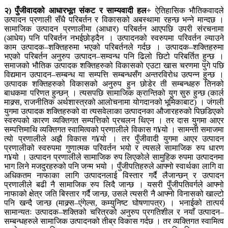
२) पुँजीवादको आधारभूत संकट र साम्यवादी हल÷
ऐतिहासिक भौतिकवादले
उत्पादन प्रणाली सँधै परिबर्तन र विकासको अबस्थामा रहन्छ भन्ने मान्दछ ।
सामाजिक उत्पादन प्रणालीमा (आधार) परिबर्तन आएपछि उपरी संरचनामा
(आधेय) पनि परिबर्तन नभईछोड्दैन । उत्पादनको स्वरुपमा परिवर्तन ल्याउने
काम उत्पादक–शक्तिहरुमा भएको परिबर्तनले गर्दछ । उत्पादक–शक्तिहरुमा
भएको परिबर्तन अनुरुप उत्पादन–सम्वन्ध पनि ढिलो छिटो परिबर्तित हुन्छ ।
समाजको भौतिक उत्पादक शक्तिहरुको विकासको एउटा खास चरणमा पुगे पछि
विद्यमान उत्पादन–सम्बन्ध या सम्पत्ति सम्बन्धसँग अन्तरविरोध उत्पन्न हुन्छ ।
उत्पादक शक्तिहरुको विकासको अनुरुप हुन छोडेर ती सम्बन्धहरु तिनको
बाधकमा परिणत हुन्छन् । त्यसपछि सामाजिक क्रान्तिको युग सुरु हुन्छ (कार्ल
माक्र्स, राजनीतिक अर्थशास्त्रको आलोचनामा योगदानको भूमिकाबाट) । जंगली
युगमा उत्पादक शक्तिहरुको वा त्यसवेलाका उत्पादनका औजारहरुको पिछडिएको
स्वरुपको कारण व्यक्तिगत सम्पत्तिको प्रचलन थिएन । तर दास युगमा आएर
सम्पत्तिमाथि व्यक्तिगत स्वामित्वको प्रणालीले विकास ग¥यो । सामन्ती समाजमा
त्यो प्रणालीले अझै विकास ग¥यो । तर पुँजीवादी युगमा आएर उत्पादन
प्रणालीको स्वरुपमा गुणात्मक परिवर्तन भयो र त्यसले सामाजिक रुप धारण
ग¥यो । उत्पादन प्रणालीले सामाजिक रुप लिएकोले सामुहिक रुपमा उत्पादनमा
भाग लिने मजदुरहरुको पनि जन्म भयो । पुँजीपतिहरुले आफ्नो स्वार्थका लागि वा
अधिकतम नाफाका लागि उत्पादनलाई विस्तार गर्दै लैजान्छन् र उत्पादन
प्रणालीले बढी नै सामाजिक रुप लिदै जान्छ । यसरी पुँजीपतिवर्गले आफ्नो
नाफाको क्षेत्र जति बिस्तार गर्दै जान्छ, उसले त्यसरी नै आफ्नो विनासको खाल्टो
पनि खन्दै जान्छ (माक्र्स–एंगेल्स, कम्युनिष्ट घोषणापत्र) । भनाईको तात्पर्य
सामान्यतः उत्पादक–शक्तिको चरित्रको अनुरुप प्रगतिशील र नयाँ उत्पादन–
सम्बन्धहरुले सामाजिक उत्पादनको तीब्र विकास गर्दछ । तर व्यक्तिगत स्वामित्व