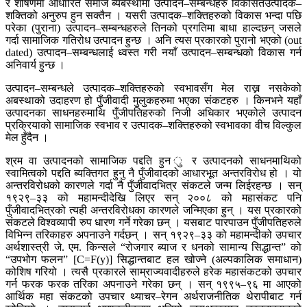
र शोषणमा आधारित समाज ब्यबस्थामा उत्पादन–सम्बन्धहरु विकसितउत्पादक–
शक्तिको अनुरुप हुन सक्तैन । यसरी उत्पादक–शक्तिहरुको विकास भन्दा पछि
परेका (पुराना) उत्पादन–सम्बन्धहरुले तिनको प्रगतिमा बाधा हाल्दछन् जसले
गर्दा सामाजिक गतिरोध उत्पादन हुन्छ । अनि त्यस प्रकारको पुरानो भएको (out
dated) उत्पादन–सम्बन्धलाई ध्वस्त गरी नयाँ उत्पादन–सम्बन्धको विकास गर्न
अनिवार्य हुन्छ ।
उत्पादन–सम्बन्धले उत्पादक–शक्तिहरुको स्वभावसँग मेल राख्न नसकेको
अबस्थाको उदाहरण हो पुँजीवादी मुलुकहरुमा भएका संकटहरु । किनभने यहाँ
उत्पादनका साधनहरुमाथि पुँजीपतिहरुको निजी अधिकार भएकोले उत्पादन
प्रक्रियाको सामाजिक स्वभाव र उत्पादक–शक्तिहरुको स्वभावका वीच विल्कुल
मेल हुँदैन ।
श्रम वा उत्पादनको सामाजिक पद्दति हुन ु र उत्पादनको साधनमाथिको
स्वामित्वको पद्दति ब्यक्तिगत हुनु नै पुँजीवादको आधारभूत अन्तरविरोध हो । यो
अन्तरविरोधको कारणले गर्दा नै पुँजीवादभित्र संकटले जन्म लिईरहन्छ । सन्
१९२९–३३ को महामन्दीदेखि लिएर सन् २००८ को महासंकट पनि
पुँजीवादभित्रको त्यही अन्तरविरोधका कारणले जन्मिएका हुन् । यस प्रकारको
संकटले विश्वव्यापी रुप धारण गर्ने गरेका छन् । यसबाट पारपाउन पुँजीपतिहरुले
विभिन्न तरिकाहरु अपनाउने गर्दछन् । सन् १९२९–३३ को महामन्दीको उपचार
अर्थशास्त्री जे. एम. किन्सले “रोजगार ब्याज र धनको सामान्य सिद्धान्त” को
“उपभोग फलन” [C=F(y)] सिद्धान्तबाट हल खोज्ने (अल्पकालिक समाधान)
कोशिष गरियो । त्यसै प्रकारले साम्राज्यवादीहरुले हरेक महासंकटको उपचार
गर्न फरक फरक तरिका अपनाउने गरेका छन् । सन् १९९५–९६ मा आएको
आर्थिक महा संकटको उपचार थ्याचर–रेगन अर्थराजनीतिक थेरापीबाट गर्न