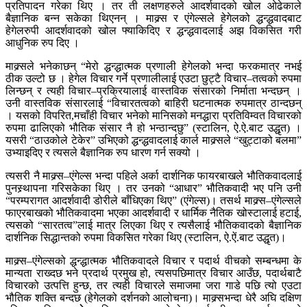
प्रतिपादन गरेका थिए । तर ती लक्षणहरुले आदर्शवादको खोल ओढेकाले
बैज्ञानिक बन्न सकेका थिएनन् । माक्र्स र एंगेल्सले हेगेलको द्धन्द्धवादबाट
हेगेलरुपी आदर्शवादको खोल फ्याकिदिए र द्धन्द्धवादलाई अझ विकसित गरी
आधुनिक रुप दिए ।
माक्र्सले भनेकाछन् “मेरो द्धन्द्धात्मक प्रणाली हेगेलको भन्दा फरकमात्र नभई
ठीक उल्टो छ । हेगेल विचार गर्ने प्रणालीलाई एउटा छुट्टै विचार–तत्वको रुपमा
लिन्छन् र त्यही विचार–प्रक्रियालाई वास्तविक संसारको निर्माता भन्दछन् ।
उनी वास्तविक संसारलाई “विचारतत्वको बाहिरी घटनात्मक रुपमात्र ठान्दछन्
। यसको विपरित,मचाँही विचार भनेको मानिसको मनद्धारा प्रतिविम्वत विचारको
रुपमा ढालिएको भौतिक संसार नै हो भन्ठान्दछु” (स्टालिन, ऐ.ऐ.बाट उद्धृत) ।
यसरी “ठाउकोले टेकेर” उभिएको द्धन्द्धवादलाई कार्ल माक्र्सले “खुट्टाको बलमा”
उभ्याइदिए र त्यसले बैज्ञानिक रुप धारण गर्न सक्यो ।
त्यसरी नै माक्र्स–एंगेल्स भन्दा पहिले अर्का दार्शनिक फायरबाखले भौतिकवादलाई
पुनस्र्थापना गरिसकेका थिए । तर उनको “आधार” भौतिकवादी भए पनि उनी
“परम्परागत आदर्शवादी डोरीले बाँधिएका थिए” (एंगेल्स)। तसर्थ माक्र्स–एंगेल्सले
फाएरबाखको भौतिकवादमा भएका आदर्शवादी र धार्मिक नैतिक खोस्टालाई हटाई,
त्यसको “सारतत्व”लाई मात्र लिएका थिए र त्यसैलाई भौतिकवादको बैज्ञानिक
दार्शनिक सिद्धान्तको रुपमा विकसित गरेका थिए (स्टालिन, ऐ.ऐं.बाट उद्धृत)।
माक्र्स–एंगेल्सको द्धन्द्धात्मक भौतिकवादले विचार र पदार्थ वीचको सम्बन्धमा के
मान्यता राख्दछ भने प्रदार्थ प्रमुख हो, त्यसपछिमात्र विचार आउँछ, पदार्थबाटै
विचारको उत्पत्ति हुन्छ, तर त्यही विचारले समाजमा जरा गाडे पछि त्यो एउटा
भौतिक शक्ति बन्दछ (हेगेलको दर्शनको आलोचना)। माक्र्सभन्दा धेरै अघि दक्षिण