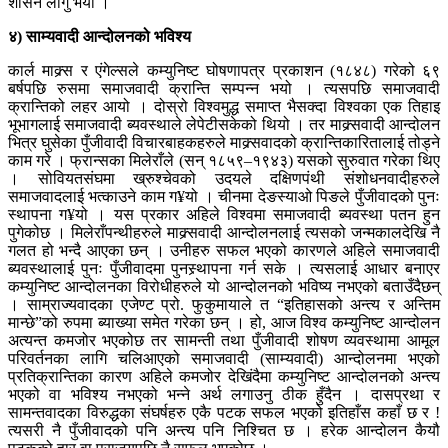
शासन लागु भयो ।
४) साम्यवादी आन्दोलनको भविश्य
कार्ल माक्र्स र एंगेल्सले कम्युनिष्ट घोषणापत्र प्रकाशन (१८४८) गरेको ६९
बर्षपछि रुसमा समाजवादी क्रान्ति सम्पन्न भयो । त्यसपछि समाजवादी
क्रान्तिको लहर आयो । दोस्रो विश्वमुद्ध समाप्त भैसक्दा विश्वका एक तिहाइ
भूभागलाई समाजवादी ब्यवस्थाले लेपेटीसकेको थियो । तर माक्र्सवादी आन्दोलन
भित्र घुसेका पुँजीवादी विचारबाहकहरुले माक्र्सवादको क्रान्तिकारितालाई तोड्ने
काम गरे । फ्रान्सका मिलेराँले (सन् १८५९–१९४३) यसको सुरुवात गरेका थिए
। सोवियतसंघमा ख्रुश्चेवको उदयले दक्षिणपंथी संशोधनवादीहरुले
समाजवादलाई भत्काउने काम ग¥यो । चीनमा देङस्याओ पिङले पुँजीवादको पुनः
स्थापना ग¥यो । यस प्रकार अहिले विश्वमा समाजवादी ब्यवस्था पतन हुन
पुगेकोछ । मिलेराँपन्थीहरुले माक्र्सवादी आन्दोलनलाई त्यसको जन्मकालदेखि नै
गलत हो भन्दै आएका छन् । उनीहरु सफल भएको कारणले अहिले समाजवादी
ब्यवस्थालाई पुनः पुँजीवादमा पुनस्र्थापना गर्न सके । त्यसलाई आधार बनाएर
कम्युनिष्ट आन्दोलनका विरोधीहरुले यो आन्दोलनको भविष्य नभएको बताउँदैछन्
। साम्राज्यवादका एजेण्ट प्रो. फुकुमायाले त “इतिहासको अन्त्य र अन्तिम
मान्छे”को रुपमा ब्याख्या समेत गरेका छन् । हो, आज विश्व कम्युनिष्ट आन्दोलन
अत्यन्त कमजोर भएकोछ तर सामन्ती तथा पुँजीवादी शोषण व्यवस्थामा आमूल
परिवर्तनका लागि चलिआएको समाजवादी (साम्यवादी) आन्दोलनमा भएको
प्रतिक्रान्तिका कारण अहिले कमजोर देखिंदैमा कम्युनिष्ट आन्दोलनको अन्त्य
भएको वा भविश्य नभएको भन्ने अर्थ लगाउनु ठीक हुँदैन । दासप्रथा र
सामन्तवादका विरुद्धका संघर्षहरु एकै पटक सफल भएको इतिहाँस कहाँ छ र !
त्यसरी नै पुँजीवादको पनि अन्त्य पनि निश्चित छ । हरेक आन्दोलन कैयौ