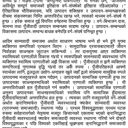
सम्भव छ ? माक्र्स–एंगेल्स “कम्युनिष्ट घोषणापत्र” मा भनेका छन्, “आजसम्म
आविर्भूत सम्पूर्ण समाजको इतिहास वर्ग–संघर्षको इतिहास रहिआएकोछ ।”
ऐतिहासिक भौतिकवादमा, यदि उत्पादन शक्तिहरु र उत्पादन–सम्वन्धहरुको
वीचमा संक्रमणका निम्ति अन्तरविरोध रहन्छ भने, त्यसको माध्यम वर्ग–संघर्ष नै
हुन्छ । हरेक समाज दुई विपरित वर्गहरुमा विभाजित हुन्छ । वर्ग–बिभाजन दास,
सामन्त तथा पुँजीवादी उत्पादन सम्बन्धमा साद्दष्य रहन्छ । उत्पादन–सम्बन्धको
विकासमा उत्पादन–सम्वन्ध बाधक बनेपछि वर्ग–संघर्ष घनिभूत हुन्छ ।
आदिम साम्यवादी समाजमा अर्थात साधारण भाषामा भन्ने हो भने ढुंगे युगमा
ब्यक्तिगत सम्पत्तिको प्रचलन थिएन । सामुदायिक प्रयासबाटमात्रै जीवन
निर्वाहका साधनहरु जुटाउन सकिन्थ्यो । तर दासयुगमा आएर व्यक्तिगत
स्वामित्वको प्रणालीले विकास ग¥यो र त्यसपछिको सामन्तवादी ब्यवस्थामा पनि
व्यक्तिगत स्वामित्व प्रणालीको अझै विकास भयो । पुँजीवादले त झनै व्यक्तिगत
सम्पत्तिलाई गुणात्मक वृद्धि ग¥यो तर अर्कै रुपमा । पुँजीपतिहरुले आफ्नो
स्वार्थका लागि, ठूलठूला उद्योग–धन्दाहरु खुले जहाँ ठूलो संख्यामा सामुहिक रुपले
उत्पादनमा मजदुरहरुले काम गर्दछन् । उत्पादनको सामाजिक प्रणाली हुन्छ तर
उत्पादनका साधनहरुमाथिको स्वामित्वको प्रणाली व्यक्तिगत हुन्छ । यी
अन्तरविरोधको हल पुँजीवादले गर्न सक्तैन । उत्पादनको सामाजिक प्रणाली
अनुरुप उत्पादनका साधनहरुमाथिको स्वामित्व पनि सामाजिक हुँदामात्र
पुँजीवादभित्रको अन्तरविरोध हल हुन्छ । त्यसका लागि मजदुरवर्गले वर्ग–संघर्ष
अर्थात क्रान्तिमार्फत पुँजीवादी व्यवस्थालाई फ्याकेर साम्यवादी व्यवस्था
(प्रारम्भमा समाजवादी) स्थापना गर्दछ । प्रथम विश्वयुद्धताका प्रथम पटक
रुसमा सर्वहारावर्गको नेतृत्वमा मजदुर किसानको एकतामा भएको क्रान्तिद्धारा
पुँजीवादी ब्यवस्थालाई फ्याकेर समाजवादी व्यवस्था स्थापना गरियो भने दोस्रो
विश्वयुद्धताका र पछि विश्वको एकतिहाई भूखण्डमा क्रान्तिद्धारानै समाजवादी