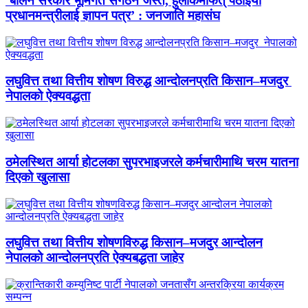
‘बालेन सरकार भूमिगत संगठन जस्तै, हुलाकमार्फत् पठाइयो
प्रधानमन्त्रीलाई ज्ञापन पत्र’ : जनजाति महासंघ
लघुवित्त तथा वित्तीय शोषण विरुद्ध आन्दोलनप्रति किसान–मजदुर
नेपालको ऐक्यवद्धता
ठमेलस्थित आर्या होटलका सुपरभाइजरले कर्मचारीमाथि चरम यातना
दिएको खुलासा
लघुवित्त तथा वित्तीय शोषणविरुद्ध किसान–मजदुर आन्दोलन
नेपालको आन्दोलनप्रति ऐक्यबद्धता जाहेर