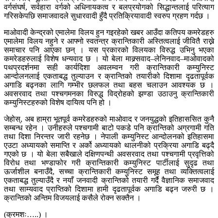
वर्गसंघर्ष, सर्वहारा वर्गको अधिनायकत्व र बलप्रयोगको सिद्धान्तलाई परित्याग
गरिसकेपछि समाजवादले सुधारवादी हुँदै प्रतिक्रियावादी स्वरुप ग्रहण गर्दछ ।
माओवादी केन्द्रको एमालेमा विलय हुन गइरहेको खबर आउँदा कतिपय कमरेडहरु
एमालेमा विलय नहुने र आफ्नो स्वतन्त्र क्रान्तिकारी अस्तित्वलाई जीवितै राख्ने
समाचार पनि आएका छन् । यस प्रकारको विलयका विरुद्ध उभिनु भएका
कमरेडहरुलाई विशेष धन्यवाद छ । यो बेला माक्र्सवाद–लेनिनवाद–माओवादको
पथप्रदर्शनमा सही कार्यदिशा अवलम्वन गरी क्रान्तिकारी कम्युनिस्ट
आन्दोलनलाई एकताबद्ध तुल्याउन र क्रान्तिको तयारीको दिशामा दृढतापूर्वक
अगाडि बढ्नका लागि गम्भीर छलफल तथा बहस चलाउन आवश्यक छ ।
अवसरवाद तथा पश्चगमनका विरुद्ध विद्रोहको झण्डा उठाउनु क्रान्तिकारी
कम्युनिस्टहरुको विशेष दायित्व पनि हो ।
जेहोस्, अब हाम्रा भूतपूर्व कमरेडहरुको माओवाद र जनयुद्धको इतिहाससित कुनै
सम्बन्ध रहेन । उनीहरुले पश्चगामी बाटो पकडे पनि क्रान्तिको अग्रगामी गति
तथा दिशा निरन्तर जारी रहनेछ । नेपाली कम्युनिस्ट आन्दोलनको इतिहासमा
एउटा अध्यायको समाप्ति र अर्को अध्यायको थालनीको प्रक्रिया अगाडि बढ्दै
गएको छ । यो बेला सबैखाले दक्षिणपन्थी अवसरवाद तथा पश्चगामी प्रवृत्तिको
विरोध तथा भण्डाफोर गरी क्रान्तिकारी कम्युनिस्ट पार्टीलाई सुदृढ तथा
ऊर्जाशील बनाउँदै, सच्चा क्रान्तिकारी कम्युनिस्ट समूह तथा व्यक्तित्वलाई
एकताबद्ध तुल्याउँदै र नयाँ जनवादी क्रान्तिको तयारी गर्दै वैज्ञानिक समाजवाद
तथा साम्यवाद प्राप्तिको दिशामा हामी दृढतापूर्वक अगाडि बढ्न जरुरी छ ।
क्रान्तिको अन्तिम विजयलाई कसैले रोक्न सक्तैन ।
(क्रमशः…..) ।