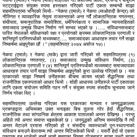
नेकपा (एमाले) र नेकपा (माके) सहितको गत असोजमा ओली, प्रचण्ड र बाबुराम
भटट्राईद्वारा संयुक्त रुपमा हस्ताक्षर गरिएको पार्टी एकता सम्बन्धी साझा
सहमतिपत्रमा भनिएको थियो– “नेकपा (एमाले) र नेकपा (माओवादी केन्द्र) को
नीतिगत र व्यावहारिक नेतृत्व राजतन्त्रको अन्त गर्दै लोकतान्त्रिक गणतन्त्र,
संघीयता, समानुपातिक समावेशिता, धर्मनिरपेक्षता र सामाजिक न्यायसहितको
समाजवाद उन्मुख विधान निर्माण गर्न सम्भव भएको छ ।….. संविधानसभाबाट
पारित नेपालको संविधानको रक्षा र प्रयोगको क्रममा लोकतान्त्रिक प्रणाली र
शान्तिपूर्ण प्रतिस्पर्धाको माध्यमबाट….. समाजवादका आधारहरु तयार गर्ने साझा
निष्कर्षमा आइपुगेका छौं ।” (सहमतिपत्र २०७४ असोज १७)।
नेकपा (एमाले) र नेकपा (माके) द्वारा जारी गरिएको सो सहमतिपत्रमा (१)
लोकतान्त्रिक गणतन्त्र, (२) समाजवाद उन्मुख संविधान निर्माण, (३)
लोकतान्त्रिक प्रणाली र (४) शान्तिपूर्ण प्रतिस्पर्धाको माध्यमबाट समाजवादका
आधारहरु तयार पार्ने साझा निष्कर्षमा आइपुगेको कुरा उल्लेख गरिएको छ । यस
प्रकारको साझा निष्कर्ष उनीहरुका बीचमा कायम भएको सैद्धान्तिक तथा
राजनीतिक एकरुपताको आधार थियो । सोही आधारमा उनीहरुले पार्टी एकताका
लागि एकता संयोजन समिति गठन गर्ने र संयुक्त रुपमा संसदीय चुनावमा जाने
निर्णय गरेका थिए ।
सहमतिपत्रमा उल्लेख गरिएका यस प्रकारका मान्यता र जनयुद्धकालमा
प्रचण्डद्वारा अभिव्यक्त उक्त भनाइका बिच तुलना गरेर हेर्दा सैद्धान्तिक,
राजनीतिक तथा सांगठनिक क्षेत्रमा आकाश पातालको अन्तर देखिन्छ । परन्तु
अहिले त्यो अन्तर समाप्त भइसकेको छ । जनयुद्धको अन्तिम समयदेखि नै त्यो
अन्तर मेटाउने प्रयास गरिएको हो र संसदीय व्यवस्थाको पुनःस्थापनाको
संविधान बनाउने बेलासम्म त्यो अन्तर मिटिसकेको थियो । यसरीे हेर्दा यो एकता
एकाएक हुन थालेको नभई लामो समयका बिचमा योजनाबद्ध रुपमा उल्टो रुपमा