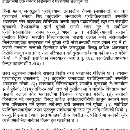
इतिहासमा एक गम्भीर विडम्बना र पश्चगामी छलाङ्ग हो ।
हिंजो महान् जनयुद्धको प्रक्रियामा तत्कालीन नेकपा (माओवादी) का नेता
प्रचण्डले भनेका थिए–“बहुदलीय जनवादको प्रतिक्रियावादी रणनीति
अवलम्बन गरेर माक्र्सवाद लेनिनवाद जस्तो महान् पदावलीलाई खुलेआम संसदीय
चुनावको टे«डमार्कमा झार्न पुगेको एमाले गद्दार गुट नै सर्वाधिक
प्रतिक्रियावादीका रुपमा प्रस्तुत भएको छ । प्रतिक्रियावादी सत्ताको
कुर्सीका निमित्त भारतीय विस्तारवादको नाङ्गो दलाल बनेर महाकालीमा
निर्लज्जतापूर्वक राष्ट्रघात गर्न पुगेको यही संशोधनवादी गद्दार एमाले गुट नै हो,
जसले गतसाल सत्ताको हिस्सेदार बनेर जनयुद्धका विरुद्ध कथित आतंकवाद
विरोधी कानुन बनाउने र सेना परिचालन गर्ने कुरामा सबैभन्दा बढी कसरत गरेको
थियो ।” (नेपाली क्रान्तिका समस्याहरु, भाग ३ पृ. १६८, प्रगतिशील अध्ययन
केन्द्र काठमाडौं २०६४) ।
उक्त उद्धरणमा एमालेको सशक्त विरोध तथा भण्डाफोर गरिएको छ । त्यसमा
प्रचण्डद्वारा एमालेलाई– (१) बहुदलीय जनवादको प्रतिक्रियावादी रणनीति
अवलम्बन गरेको, (२) माक्र्सवाद लेनिनवादलाई संसदीय चुनावको टे«डमार्कमा
झार्न पुगेको, (३) प्रतिक्रियावादी सत्ताको कुर्सीका लागि भारतीय विस्तारवादको
नाङ्गो दलाल बनेर महाकालीमा निर्लज्ज राष्ट्रघात गरेको, (४) सत्ताको
हिस्सेदार भई जनयुद्धका विरुद्ध कथित आतंकवादविरोधी कानुन बनाउने एवम्
सेना परिचालन गर्ने कुरामा सबैभन्दा बढी कसरत गर्न पुगेको, (५) सर्वाधिक
प्रतिक्रियावादीका रुपमा प्रस्तुत संशोधनवादी गद्दार गुट आदि भनिएको थियो ।
परन्तु, विडम्बना ! आज उक्त भनाइको ठीक विपरीत १८० डिग्रीमा फनक्कै घुमेर
त्यसै एमालेसित माकेको विलय हुन गइरहेको छ ।