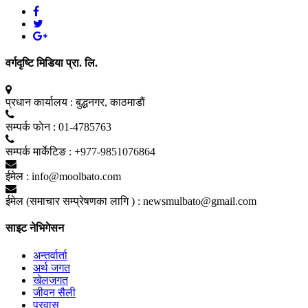
वर्गदृष्टि मिडिया प्रा. लि.
प्रधान कार्यालय :
बुद्धनगर, काठमाडाैं
सम्पर्क फाेन :
01-4785763
सम्पर्क मार्केटिङ :
+977-9851076864
ईमेल :
info@moolbato.com
ईमेल (समाचार सम्प्रेषणका लागि ) :
newsmulbato@gmail.com
साइट नेभिगेसन
अन्तर्वार्ता
अर्थ जगत
खेलजगत
जीवन सैली
प्रवास