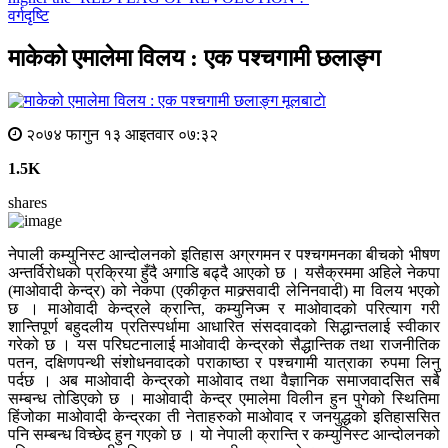
वर्गदृष्टि
माकेको एमालेमा विलय : एक पश्चगामी छलाङ्ग
मूलबाटाे
२०७४ फागुन १३ आइतवार ०७:३२
1.5K
shares
नेपाली कम्युनिस्ट आन्दोलनको इतिहास अग्रगमन र पश्चगमनका बीचको भीषण
अन्तर्विरोधको प्रक्रिया हुँदै अगाडि बढ्दै आएको छ । यसैक्रममा अहिले नेकपा
(माओवादी केन्द्र) को नेकपा (एकीकृत माक्र्सवादी लेनिनवादी) मा विलय भएको
छ । माओवादी केन्द्रले क्रान्ति, कम्युनिज्म र माओवादको परित्याग गरी
शान्तिपूर्ण बहुदलीय प्रतिस्पर्धामा आधारित संसदवादको सिद्धान्तलाई स्वीकार
गरेको छ । यस परिघटनालाई माओवादी केन्द्रको सैद्धान्तिक तथा राजनीतिक
पतन, दक्षिणपन्थी संशोधनवादको पराकाष्ठा र पश्चगामी यात्राका रुपमा लिनु
पर्दछ । अब माओवादी केन्द्रको माओवाद तथा वैज्ञानिक समाजवादसित सबै
सम्बन्ध तोडिएको छ । माओवादी केन्द्र एमालेमा विलीन हुन पुगेको स्थितिमा
हिंजोका माओवादी केन्द्रका ती नेताहरुको माओवाद र जनयुद्धको इतिहाससित
पनि सम्बन्ध विच्छेद हुन गएको छ । यो नेपाली क्रान्ति र कम्युनिस्ट आन्दोलनको