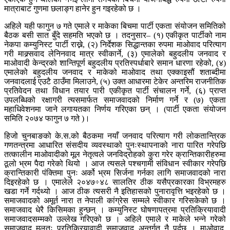
मात्राबाट गुणमा छलाङ्ग हानेर हुन गइरहेको छ ।
अहिले यही फागुन ७ गते एमाले र माकेका बिचमा पार्टी एकता संयोजन समितिको
बैठक बसी सात बुँदे सहमति भएको छ । तदनुसार– (१) एकीकृत पार्टीको नाम
नेकपा कम्युनिस्ट पार्टी राख्ने, (२) निर्देशक सिद्धान्तका रुपमा माओवाद परित्याग
गरी माक्र्सवाद लेनिनवाद मात्र स्वीकार्ने, (३) एमालेको बहुदलीय जनवाद र
माओवादी केन्द्रको शान्तिपूर्ण बहुदलीय प्रतिस्पर्धाबारे समान धारणा रहेको, (४)
एमालेको बहुदलीय जनवाद र माकेको माओवाद तथा एक्काइसौं शताब्दीमा
जनवादलाई एउटै ठाउँमा मिलाउने, (५) उक्त आधारमा टेकेर अन्तरिम राजनीतिक
प्रतिवेदन तथा विधान तयार पारी एकीकृत पार्टी संचालन गर्ने, (६) प्राप्त
उपलब्धिको रक्षागरी त्यसमार्फत समाजवादको निर्माण गर्ने र (७) एकता
महाधिवेशनमा जाने लगायतका निर्णय गरिएका छन् । (पार्टी एकता संयोजन
समिति २०७४ फागुन ७ गते )।
हिजो चुनबाङको के.स.को बैठकमा नयाँ जनवाद परित्याग गरी लोकतान्त्रिक
गणतन्त्रमा आधारित संसदीय व्यवस्थाको पुनःस्थापनाको नारा पारित गरेपछि
तत्कालीन माओवादीको मूल नेतृत्वले जनविद्रोहको कुरा गरेर क्रान्तिकारीहरुमा
ठूलो भ्रम पैदा गरेको थियो । आज त्यसले पश्चगामी संविधान स्वीकार गरेपछि
क्रान्तिकारी पंक्तिमा पुनः अर्को भ्रम सिर्जना गर्नका लागि समाजवादको नारा
दिइरहेको छ । एमालेले २०४७÷४८ सालतिर ठीक यसैप्रकारका विभ्रमहरु
खडा गर्ने गर्दथ्यो । आज ठीक त्यसरी नै इतिहासको पुनारावृत्ति भइरहेको छ ।
समाजवादको अमूर्त नारा त नेपाली कांग्रेस सम्मले स्वीकार गरिसकेको छ ।
समाजवाद धेरै किसिमका हुन्छन् । कम्युनिस्ट घोषणापत्रमा प्रतिक्रियावादी
समाजवादसम्मको उल्लेख गरिएको छ । अहिले एमाले र माकेले भन्ने गरेको
समाजवाद मूलतः प्रतिक्रियावादी समाजवाद अन्तर्गत नै पर्दछ । माओवाद,