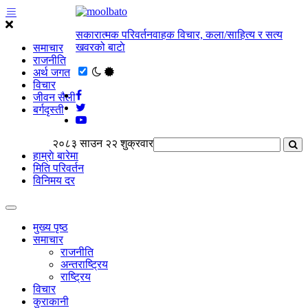
सकारात्मक परिवर्तनवाहक विचार, कला/साहित्य र सत्य
खवरको बाटाे
समाचार
राजनीति
अर्थ जगत
विचार
जीवन सैली
बर्गदृस्ती
२०८३ साउन २२ शुक्रवार
हाम्राे बारेमा
मिति परिवर्तन
विनिमय दर
मुख्य पृष्ठ
समाचार
राजनीति
अन्तराष्ट्रिय
राष्ट्रिय
विचार
कुराकानी