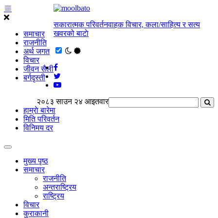
सकारात्मक परिवर्तनवाहक विचार, कला/साहित्य र सत्य
खवरको बाटाे
समाचार
राजनीति
अर्थ जगत
विचार
जीवन सैली
बर्गदृस्ती
२०८३ साउन २४ आइतवार
हाम्राे बारेमा
मिति परिवर्तन
विनिमय दर
मुख्य पृष्ठ
समाचार
राजनीति
अन्तराष्ट्रिय
राष्ट्रिय
विचार
कुराकानी