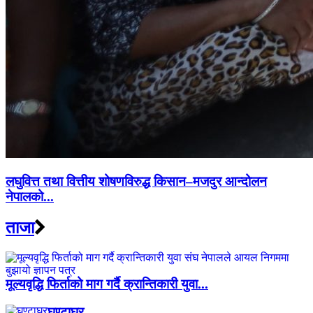
लघुवित्त तथा वित्तीय शोषणविरुद्ध किसान–मजदुर आन्दोलन
नेपालको...
ताजा
मूल्यवृद्धि फिर्ताको माग गर्दै क्रान्तिकारी युवा...
घण्टाघर