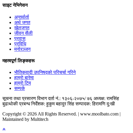
साइट नेभिगेसन
अन्तर्वार्ता
अर्थ जगत
खेलजगत
जीवन सैली
प्रवास
प्रविधि
मनोरञ्जन
महत्वपूर्ण लिङ्कहरू
भाैतिकवादी उपनिषद्काे परिचर्चा गरिने
हाम्राे बारेमा
हाम्राे टिम
सम्पर्क
सूचना तथा प्रसारण विभाग दर्ता नं.: १३०६-२०७५/ ७६
अध्यक्ष: रामसिंह
बुढाथाेकी
प्रबन्ध निर्देशक: हुकुम बहादुर सिंह
सम्पादक: हिरामणि दु:खी
Copyright © 2026 All Rights Reserved. | www.moolbato.com |
Maintained by Multitech