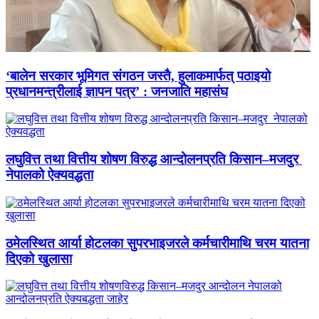
‘बालेन सरकार भूमिगत संगठन जस्तै, हुलाकमार्फत् पठाइयो
प्रधानमन्त्रीलाई ज्ञापन पत्र’ : जनजाति महासंघ
लघुवित्त तथा वित्तीय शोषण विरुद्ध आन्दोलनप्रति किसान–मजदुर
नेपालको ऐक्यवद्धता
ठमेलस्थित आर्या होटलका सुपरभाइजरले कर्मचारीमाथि चरम यातना
दिएको खुलासा