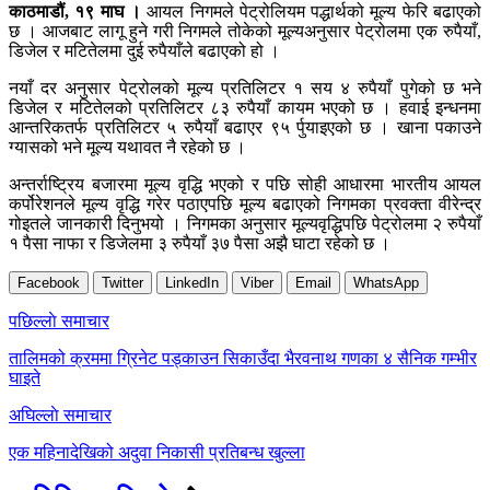
काठमाडौं, १९ माघ ।
आयल निगमले पेट्रोलियम पद्धार्थको मूल्य फेरि बढाएको
छ । आजबाट लागू हुने गरी निगमले तोकेको मूल्यअनुसार पेट्रोलमा एक रुपैयाँ,
डिजेल र मटितेलमा दुई रुपैयाँले बढाएको हो ।
नयाँ दर अनुसार पेट्रोलको मूल्य प्रतिलिटर १ सय ४ रुपैयाँ पुगेको छ भने
डिजेल र मटितेलको प्रतिलिटर ८३ रुपैयाँ कायम भएको छ । हवाई इन्धनमा
आन्तरिकतर्फ प्रतिलिटर ५ रुपैयाँ बढाएर ९५ र्पुयाइएको छ । खाना पकाउने
ग्यासको भने मूल्य यथावत नै रहेको छ ।
अन्तर्राष्ट्रिय बजारमा मूल्य वृद्धि भएको र पछि सोही आधारमा भारतीय आयल
कर्पोरेशनले मूल्य वृद्धि गरेर पठाएपछि मूल्य बढाएको निगमका प्रवक्ता वीरेन्द्र
गोइतले जानकारी दिनुभयो । निगमका अनुसार मूल्यवृद्धिपछि पेट्रोलमा २ रुपैयाँ
१ पैसा नाफा र डिजेलमा ३ रुपैयाँ ३७ पैसा अझै घाटा रहेको छ ।
Facebook
Twitter
LinkedIn
Viber
Email
WhatsApp
Post
पछिल्लाे समाचार
navigation
तालिमको क्रममा ग्रिनेट पड्काउन सिकाउँदा भैरवनाथ गणका ४ सैनिक गम्भीर
घाइते
अघिल्लाे समाचार
एक महिनादेखिको अदुवा निकासी प्रतिबन्ध खुल्ला