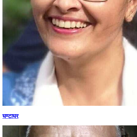
घण्टाघर