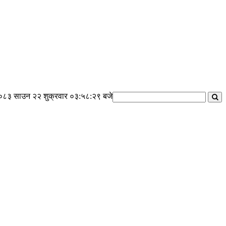
०८३ साउन २२ शुक्रवार
०३:५८:३० बजे