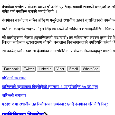
देजमोका प्रदेश संयोजक कमल चौधरीले प्रतिक्रियावादी शक्तिले बनाएको कालो सं
समेत गर्न नसकिने उनको भनाई थियो ।
देजमोका कार्यालय सचिव हरिकृण गजुरेलले स्थानीय तहको क्रान्तिकारी उपयोगमा
पार्टीका केन्द्रीय सदस्य मोहन सिंह तामाङले यो संविधान शताब्दियौंदेखि अधि
सो कार्यक्रममा नेकपा (क्रान्तिकारी माओवादी) का सचिवालय सदस्य कृष्ण देव 
जिल्ला संयोजक सूर्यनारायण चौधरी, नन्दलाल विकलगायतको उपस्थिति रहेको 
सो कार्यक्रको अध्यक्षता देजमोका नगरसमितिका संयोजक तिलकबहादुर मगरले गरेक
Facebook
Twitter
LinkedIn
Viber
Email
WhatsApp
Post
पछिल्लाे समाचार
navigation
कश्मिरको पुलवामामा विद्रोहीको हमलामा ८ प्रहरीसहित १० को मृत्यु
अघिल्लाे समाचार
प्रदेश २ मा स्थानीय तह निर्वाचनका उम्मेदवार छान्दै देजमोका गतिविधि तिव्र