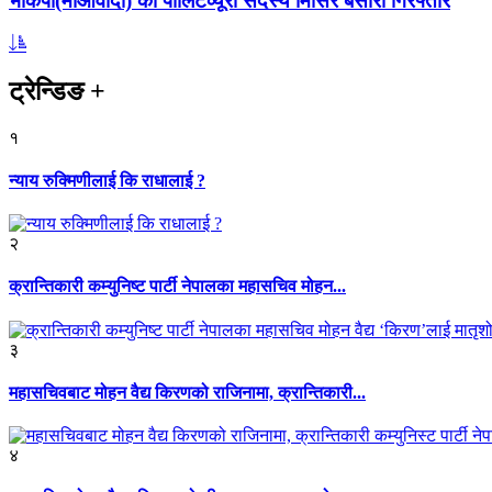
भाकपा(माओवादी) का पोलिटव्यूरो सदस्य मिसिर बेसारा गिरफ्तार
ट्रेन्डिङ
+
१
न्याय रुक्मिणीलाई कि राधालाई ?
२
क्रान्तिकारी कम्युनिष्ट पार्टी नेपालका महासचिव मोहन...
३
महासचिवबाट मोहन वैद्य किरणको राजिनामा, क्रान्तिकारी...
४