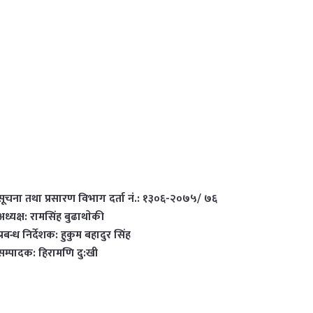
सूचना तथा प्रसारण विभाग दर्ता नं.: १३०६-२०७५/ ७६
अध्यक्ष: रामसिंह बुढाथाेकी
प्रबन्ध निर्देशक: हुकुम बहादुर सिंह
सम्पादक: हिरामणि दु:खी