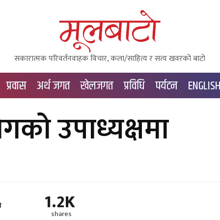
सकारात्मक परिवर्तनवाहक विचार, कला/साहित्य र सत्य खवरको बाटाे
प्रवास
अर्थ जगत
खेलजगत
प्रविधि
पर्यटन
ENGLIS
ोगको उपाध्यक्षमा
1.2K
े
shares