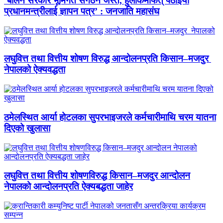
‘बालेन सरकार भूमिगत संगठन जस्तै, हुलाकमार्फत् पठाइयो
प्रधानमन्त्रीलाई ज्ञापन पत्र’ : जनजाति महासंघ
लघुवित्त तथा वित्तीय शोषण विरुद्ध आन्दोलनप्रति किसान–मजदुर
नेपालको ऐक्यवद्धता
ठमेलस्थित आर्या होटलका सुपरभाइजरले कर्मचारीमाथि चरम यातना
दिएको खुलासा
लघुवित्त तथा वित्तीय शोषणविरुद्ध किसान–मजदुर आन्दोलन
नेपालको आन्दोलनप्रति ऐक्यबद्धता जाहेर