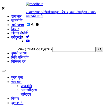
सकारात्मक परिवर्तनवाहक विचार, कला/साहित्य र सत्य
खवरको बाटाे
समाचार
राजनीति
अर्थ जगत
विचार
जीवन सैली
बर्गदृस्ती
२०८३ साउन २२ शुक्रवार
हाम्राे बारेमा
मिति परिवर्तन
विनिमय दर
मुख्य पृष्ठ
समाचार
राजनीति
अन्तराष्ट्रिय
राष्ट्रिय
विचार
कुराकानी