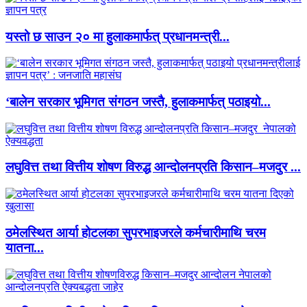
यस्तो छ साउन २० मा हुलाकमार्फत् प्रधानमन्त्री...
‘बालेन सरकार भूमिगत संगठन जस्तै, हुलाकमार्फत् पठाइयो...
लघुवित्त तथा वित्तीय शोषण विरुद्ध आन्दोलनप्रति किसान–मजदुर ...
ठमेलस्थित आर्या होटलका सुपरभाइजरले कर्मचारीमाथि चरम
यातना...