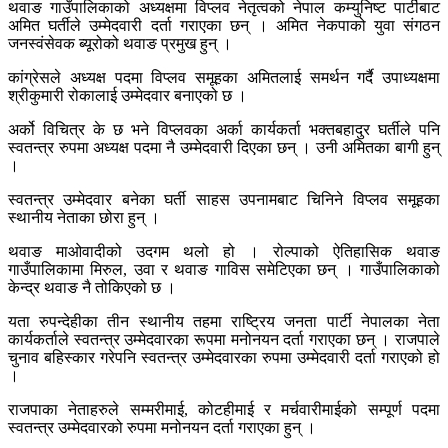
थवाङ गाउँपालिकाको अध्यक्षमा विप्लव नेतृत्वको नेपाल कम्युनिष्ट पार्टीबाट
अमित घर्तीले उम्मेदवारी दर्ता गराएका छन् । अमित नेकपाको युवा संगठन
जनस्वंसेवक ब्यूरोको थवाङ प्रमुख हुन् ।
कांग्रेसले अध्यक्ष पदमा विप्लव समूहका अमितलाई समर्थन गर्दै उपाध्यक्षमा
श्रीकुमारी रोकालाई उम्मेदवार बनाएको छ ।
अर्को विचित्र के छ भने विप्लवका अर्का कार्यकर्ता भक्तबहादुर घर्तीले पनि
स्वतन्त्र रुपमा अध्यक्ष पदमा नै उम्मेदवारी दिएका छन् । उनी अमितका बागी हुन्
।
स्वतन्त्र उम्मेदवार बनेका घर्ती साहस उपनामबाट चिनिने विप्लव समूहका
स्थानीय नेताका छोरा हुन् ।
थवाङ माओवादीको उदगम थलो हो । रोल्पाको ऐतिहासिक थवाङ
गाउँपालिकामा मिरुल, उवा र थवाङ गाविस समेटिएका छन् । गाउँपालिकाको
केन्द्र थवाङ नै तोकिएको छ ।
यता रुपन्देहीका तीन स्थानीय तहमा राष्ट्रिय जनता पार्टी नेपालका नेता
कार्यकर्ताले स्वतन्त्र उम्मेदवारका रूपमा मनोनयन दर्ता गराएका छन् । राजपाले
चुनाव बहिस्कार गरेपनि स्वतन्त्र उम्मेदवारका रुपमा उम्मेदवारी दर्ता गराएको हो
।
राजपाका नेताहरुले सम्मरीमाई, कोटहीमाई र मर्चवारीमाईको सम्पूर्ण पदमा
स्वतन्त्र उम्मेदवारको रुपमा मनोनयन दर्ता गराएका हुन् ।