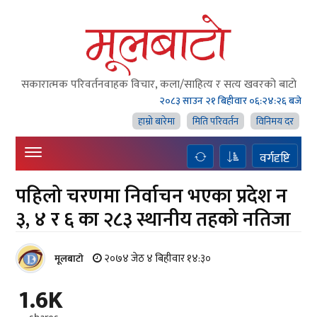
सकारात्मक परिवर्तनवाहक विचार, कला/साहित्य र सत्य खवरको बाटाे
२०८३ साउन २१ बिहीवार
०६:२४:२६ बजे
हाम्राे बारेमा
मिति परिवर्तन
विनिमय दर
वर्गदृष्टि
पहिलो चरणमा निर्वाचन भएका प्रदेश न
३, ४ र ६ का २८३ स्थानीय तहको नतिजा
२०७४ जेठ ४ बिहीवार १४:३०
मूलबाटाे
1.6K