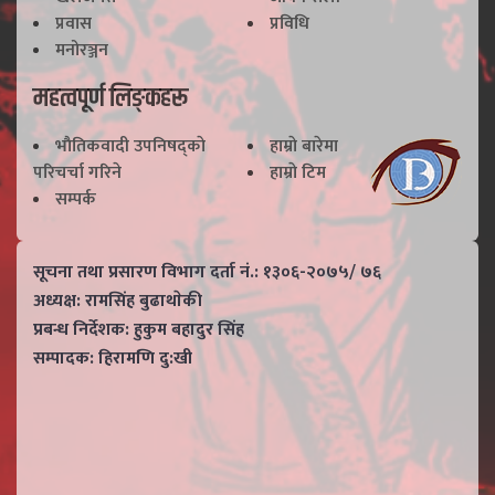
प्रवास
प्रविधि
मनोरञ्जन
महत्वपूर्ण लिङ्कहरू
भाैतिकवादी उपनिषद्काे
हाम्राे बारेमा
परिचर्चा गरिने
हाम्राे टिम
सम्पर्क
सूचना तथा प्रसारण विभाग दर्ता नं.: १३०६-२०७५/ ७६
अध्यक्ष: रामसिंह बुढाथाेकी
प्रबन्ध निर्देशक: हुकुम बहादुर सिंह
सम्पादक: हिरामणि दु:खी