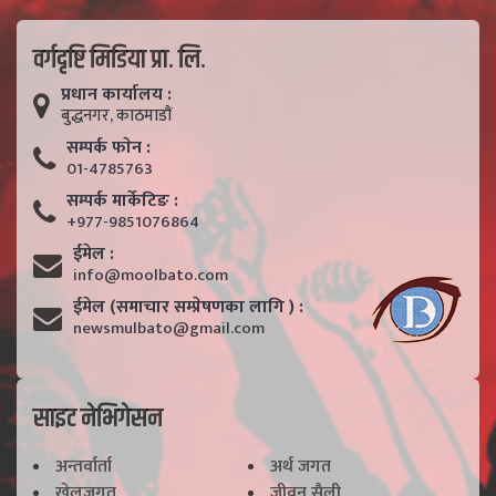
वर्गदृष्टि मिडिया प्रा. लि.
प्रधान कार्यालय :
बुद्धनगर, काठमाडाैं
सम्पर्क फाेन :
01-4785763
सम्पर्क मार्केटिङ :
+977-9851076864
ईमेल :
info@moolbato.com
ईमेल (समाचार सम्प्रेषणका लागि ) :
newsmulbato@gmail.com
साइट नेभिगेसन
अन्तर्वार्ता
अर्थ जगत
खेलजगत
जीवन सैली