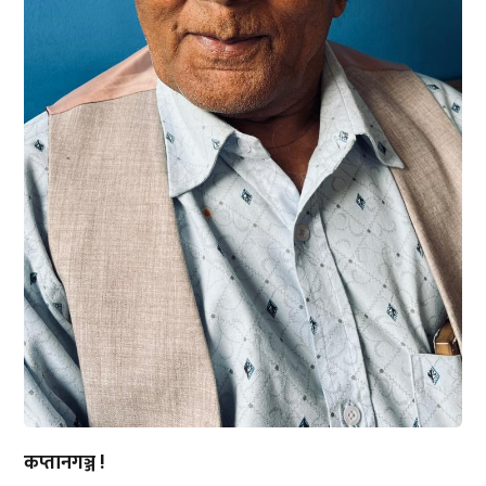
कप्तानगञ्ज !