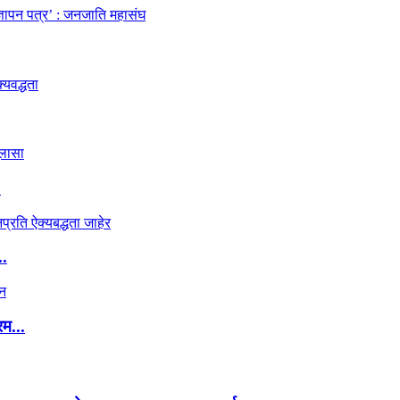
.
..
रम...