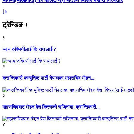
भाकपा(माओवादी) का पोलिटव्यूरो सदस्य मिसिर बेसारा गिरफ्तार
ट्रेन्डिङ
+
१
न्याय रुक्मिणीलाई कि राधालाई ?
२
क्रान्तिकारी कम्युनिष्ट पार्टी नेपालका महासचिव मोहन...
३
महासचिवबाट मोहन वैद्य किरणको राजिनामा, क्रान्तिकारी...
४