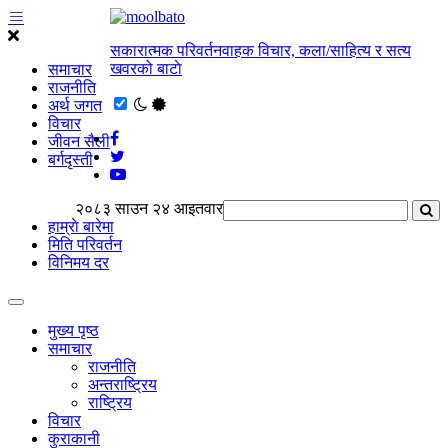
सकारात्मक परिवर्तनवाहक विचार, कला/साहित्य र सत्य
खवरको बाटाे
समाचार
राजनीति
अर्थ जगत
विचार
जीवन सैली
बर्गदृस्ती
२०८३ साउन २४ आइतवार
हाम्राे बारेमा
मिति परिवर्तन
विनिमय दर
मुख्य पृष्ठ
समाचार
राजनीति
अन्तराष्ट्रिय
राष्ट्रिय
विचार
कुराकानी