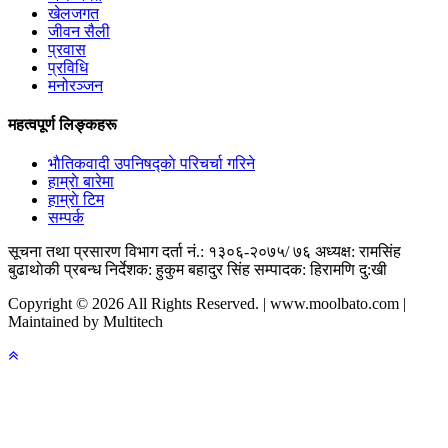
खेलजगत
जीवन सैली
प्रवास
प्रविधि
मनोरञ्जन
महत्वपूर्ण लिङ्कहरू
भाैतिकवादी उपनिषद्काे परिचर्चा गरिने
हाम्राे बारेमा
हाम्राे टिम
सम्पर्क
सूचना तथा प्रसारण विभाग दर्ता नं.: १३०६-२०७५/ ७६
अध्यक्ष: रामसिंह
बुढाथाेकी
प्रबन्ध निर्देशक: हुकुम बहादुर सिंह
सम्पादक: हिरामणि दु:खी
Copyright © 2026 All Rights Reserved. | www.moolbato.com |
Maintained by Multitech