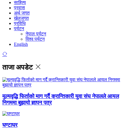
साहित्य
प्रवास
अर्थ जगत
खेलजगत
प्रविधि
पर्यटन
नेपाल पर्यटन
विश्व पर्यटन
English
ताजा अपडेट
मूल्यवृद्धि फिर्ताको माग गर्दै क्रान्तिकारी युवा संघ नेपालले आयल
निगममा बुझायो ज्ञापन पत्र
घण्टाघर