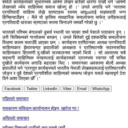
शर्माले कार्यक्रमको सुभारम्भमा आफ्ना लेखन बारेको धारणा राख्दै भने ‘आफ्नो
लेखनको ध्येय साहित्यमा समाज खोज्नु हो ।’ उनले अगाडि भने ‘भारतमा
प्रगतिवादी साहित्य लेख्ने स्रष्टाहरू स्वयम् आपूmलाई माक्र्सवादी भन्न
हिच्किचाउँछन् । मैले यो कृतिमा व्यवहारिक समालोचना मार्फत् उनीहरूलाई
प्रगतिवादी धाराका स्रष्टाका रूपमा चिनाउने जमर्को गरेको छु ।’
भारतको पश्चिम बंगालको डुबर्स स्थायी घर भएका शर्मा पेसाले पत्रकार हुन् ।
उनी सिक्किमको गान्तोकमा बस्छन् । उनले बितेको दुई दशकदेखि समालोचना
विधामा कलम चलाउँदै आएका छन् । कार्यक्रम प्रष्ठिानका अध्यक्ष प्रगतिवादी
साहित्यकार ईश्वरचन्द्र ज्ञवालीको अध्यक्षता र प्रतिष्ठानकै सदस्यसचिव
साहित्यकार हिरामणी दुःखीको सञ्चालनमा भएको थियो । सो अवसरमा सबै
सहभागी साहित्यिक मनहरूलाई कार्यक्रमको प्रारम्भमा स्वागत गर्दै सचिव
दुखीले कार्यक्रम अगाडि बढाएका थिए । समापनका अवसरमा बोल्दै अध्यक्ष
ज्ञवालीले भने ‘प्रस्तुत कार्यक्रमले भारतीय नेपाली लेखकहरूलाई प्रतिष्ठानसँग
जोड्न र दुबै देशको प्रगतीशील साहित्यको सम्बन्ध जोड्न यसले महत्वपूर्ण टेवा
दिने आशा लिएका छौँ ।’
Facebook
Twitter
LinkedIn
Viber
Email
WhatsApp
Post
पछिल्लाे समाचार
navigation
यसकारण संविधान कार्यान्वयन होइन, खारेज गर !
अघिल्लाे समाचार
रवीन्द्र मिश्रको पार्टीको नाम यस्तो जुर्यो