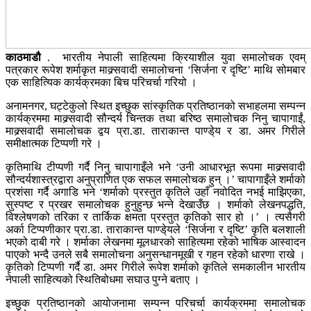
काठमाडौ
. भारतीय नेपाली साहित्यमा क्रियाशील युवा समालोचक एवम्
पत्रकार रूपेश शर्माकृत माक्र्सवादी समालोचना ‘सिर्जना र दृष्टि’ माथि सोमबार
एक साहित्यिक कार्यक्रमका बिच परिचर्चा गरियो ।
अनामनगर, घट्टेकुलो स्थित इच्छुक सांस्कृतिक प्रतिष्ठानको सभाहलमा सम्पन्न
कार्यक्रममा माक्र्सवादी सौन्दर्य चिन्तक तथा बरिष्ठ समालोचक निनु चापागाईं,
माक्र्सवादी समालोचक द्वय प्रा.डा. ताराकान्त पाण्डे्य र डा. अमर गिरीले
समीक्षात्मक टिप्पणी गरे ।
कृतिमाथि टीप्पणी गर्दै निनु चापागाइँले भने ‘उनी आधारभूत रूपमा माक्र्सवादी
सौन्दर्यशास्त्रद्वारा अनुप्राणित एक सफल समालोचक हुन् ।’ चापागाइँले शर्माको
प्रशंसा गर्दै अगाडि भने ‘शर्माको प्रस्तुत कृतिले उहाँ नवोदित नभई माझिएका,
सुस्पष्ट र प्रखर समालोचक हुनुहुन्छ भन्ने देखाउँछ । शर्माको लेखनपद्धति,
विश्लेषणको तरिका र तार्किक क्षमता प्रस्तुत कृतिको सार हो ।’ । त्यसैगरी
अर्का टिप्पणीकार प्रा.डा. ताराकान्त पाण्डे्यले ‘सिर्जना र दृष्टि’ कृति बलशाली
भएको दाबी गरे । शर्माका लेखनमा मूलधारको साहित्यमा रहेको भाषिक आस्वादन
पाएको भन्दै उनले सबै समालोचना अनुसन्धानमूखी र गहन रहेको धारणा राखे ।
कृतिको टिप्पणी गर्दै डा. अमर गिरीले रूपेश शर्माको कृतिले समकालीन भारतीय
नेपाली साहित्यको स्थितिबोधमा सघाउ पुग्ने बताए ।
इच्छुक प्रतिष्ठानको आयोजनामा सम्पन्न परिचर्चा कार्यक्रममा समालोचक